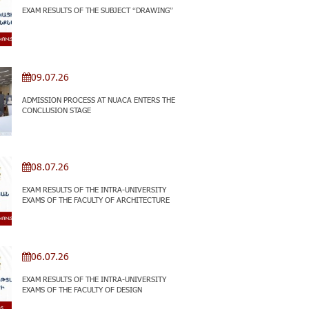
EXAM RESULTS OF THE SUBJECT “DRAWING”
09.07.26
ADMISSION PROCESS AT NUACA ENTERS THE
CONCLUSION STAGE
08.07.26
EXAM RESULTS OF THE INTRA-UNIVERSITY
EXAMS OF THE FACULTY OF ARCHITECTURE
06.07.26
EXAM RESULTS OF THE INTRA-UNIVERSITY
EXAMS OF THE FACULTY OF DESIGN