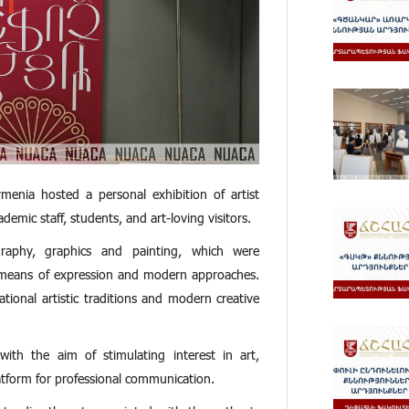
rmenia hosted a personal exhibition of artist
emic staff, students, and art-loving visitors.
graphy, graphics and painting, which were
tic means of expression and modern approaches.
ional artistic traditions and modern creative
th the aim of stimulating interest in art,
atform for professional communication.