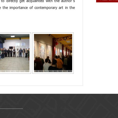
 to directly get acquainted with the author’s
te the importance of contemporary art in the