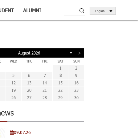
UDENT
ALUMNI
English
>
August 2026
▼
E
WED
THU
FRI
SAT
SUN
1
2
5
6
7
8
9
1
12
13
14
15
16
8
19
20
21
22
23
5
26
27
28
29
30
news
09.07.26