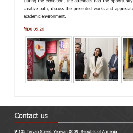
During the exhibition, the attendees had the opportunity
creative path, discuss the presented works and apprecia
academic environment.
08.05.26
Contact us
105 Teryan Street, Yerevan 0009, Republic of Armenia