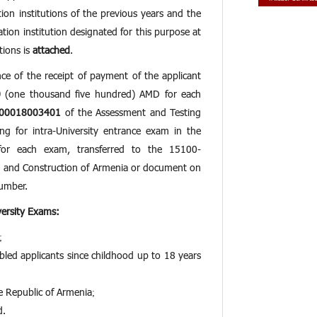
ion institutions of the previous years and the
tion institution designated for this purpose at
tions is
attached
.
nce of the receipt of payment of the applicant
0
(one thousand five hundred) AMD for each
00018003401
of the Assessment and Testing
ing for intra-University entrance exam in the
r each exam, transferred to the 15100-
re and Construction of Armenia or document on
umber.
versity Exams:
;
bled applicants since childhood up to 18 years
e Republic of Armenia;
d.