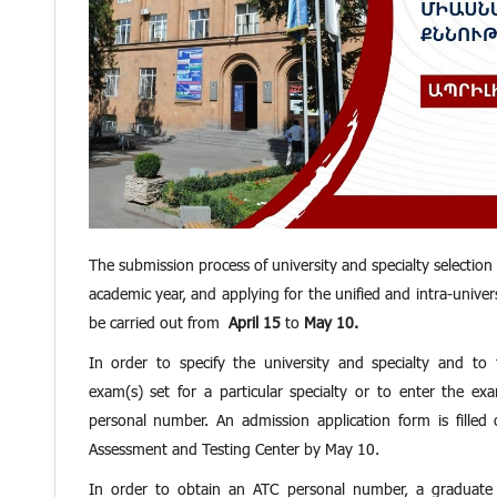
The submission process of university and specialty selection
academic year, and applying for the unified and intra-univer
be carried out from
April 15
to
May 10.
In order to specify the university and specialty and to t
exam(s) set for a particular specialty or to enter the e
personal number. An admission application form is fille
Assessment and Testing Center by May 10.
In order to obtain an ATC personal number, a graduate a