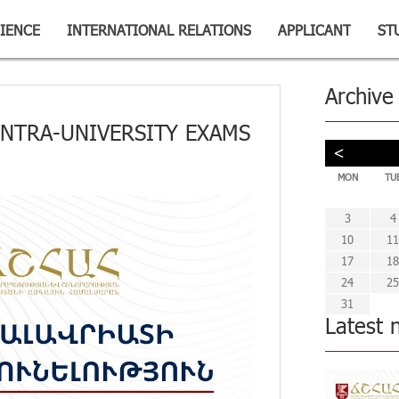
IENCE
INTERNATIONAL RELATIONS
APPLICANT
ST
Archive
INTRA-UNIVERSITY EXAMS
<
MON
TU
1
1
1
1
1
1
1
1
1
1
1
1
1
1
1
1
1
1
1
2
2
2
1
1
1
2
2
2
1
2
1
2
1
1
2
1
2
2
1
1
2
1
2
2
1
2
1
2
1
2
1
2
1
2
1
3
1
3
1
3
2
2
1
2
3
1
3
3
1
2
3
1
1
2
3
1
2
2
1
3
1
2
3
3
2
2
1
3
1
1
2
3
1
3
2
3
1
2
3
1
2
3
1
1
2
3
1
2
3
2
4
2
1
4
2
4
3
1
3
2
3
1
4
2
4
1
4
2
3
1
4
2
2
1
3
1
4
2
3
3
2
4
2
1
3
1
4
4
3
1
3
2
4
2
2
3
1
4
2
4
3
1
4
2
3
1
1
4
2
3
1
4
2
2
1
3
1
4
2
3
4
3
5
1
3
2
5
3
5
1
4
2
4
3
1
4
2
5
3
5
1
2
5
1
3
1
4
2
5
3
3
2
4
2
5
1
3
1
4
4
3
5
1
3
2
4
2
5
5
1
4
2
4
3
5
1
3
3
1
4
2
5
3
5
1
1
4
2
5
3
1
4
2
2
5
1
3
1
4
2
5
3
3
2
4
2
5
1
3
1
4
5
1
1
4
6
2
4
3
6
1
4
6
2
5
3
5
1
1
4
2
5
3
6
1
4
6
2
3
6
2
4
2
5
1
3
6
1
4
4
3
5
1
3
6
2
4
2
5
5
1
4
6
2
4
3
5
1
3
6
6
2
5
3
5
1
4
6
2
4
1
4
2
5
3
6
1
4
6
2
2
5
1
3
6
1
4
2
5
3
3
6
2
4
2
5
1
3
6
1
4
4
3
5
1
3
6
2
4
2
5
6
2
2
5
7
3
5
1
1
4
7
2
5
7
3
6
1
4
6
2
2
5
1
3
6
1
4
7
2
5
7
3
4
7
3
5
1
3
6
2
4
7
2
5
5
1
4
6
2
4
7
3
5
1
3
6
6
2
5
7
3
5
1
4
6
2
4
7
7
3
6
1
4
6
2
5
7
3
5
1
2
5
1
3
6
1
4
7
2
5
7
3
3
6
2
4
7
2
5
1
3
6
1
4
4
7
3
5
1
3
6
2
4
7
2
5
5
1
4
6
2
4
7
3
5
1
3
6
7
3
3
6
8
4
6
2
2
5
8
3
6
8
4
7
2
5
7
3
3
6
2
4
7
2
5
8
3
6
8
4
5
8
4
6
2
4
7
3
5
8
3
6
6
2
5
7
3
5
8
4
6
2
4
7
7
3
6
8
4
6
2
5
7
3
5
8
8
4
7
2
5
7
3
6
8
4
6
2
3
6
2
4
7
2
5
8
3
6
8
4
4
7
3
5
8
3
6
2
4
7
2
5
5
8
4
6
2
4
7
3
5
8
3
6
6
2
5
7
3
5
8
4
6
2
4
7
8
4
4
7
9
5
7
3
3
6
9
4
7
9
5
8
3
6
8
4
4
7
3
5
8
3
6
9
4
7
9
5
6
9
5
7
3
5
8
4
6
9
4
7
7
3
6
8
4
6
9
5
7
3
5
8
8
4
7
9
5
7
3
6
8
4
6
9
9
5
8
3
6
8
4
7
9
5
7
3
4
7
3
5
8
3
6
9
4
7
9
5
5
8
4
6
9
4
7
3
5
8
3
6
6
9
5
7
3
5
8
4
6
9
4
7
7
3
6
8
4
6
9
5
7
3
5
8
9
5
5
10
10
10
10
10
10
10
10
10
10
10
10
10
10
10
10
10
10
10
8
6
8
4
4
7
5
8
6
9
4
7
9
5
5
8
4
6
9
4
7
5
8
6
7
6
8
4
6
9
5
7
5
8
8
4
7
9
5
7
6
8
4
6
9
9
5
8
6
8
4
7
9
5
7
6
9
4
7
9
5
8
6
8
4
5
8
4
6
9
4
7
5
8
6
6
9
5
7
5
8
4
6
9
4
7
7
6
8
4
6
9
5
7
5
8
8
4
7
9
5
7
6
8
4
6
9
6
6
11
11
11
10
10
10
11
11
11
10
11
10
11
10
10
11
10
11
11
10
10
11
10
11
11
10
11
10
11
10
11
10
11
10
11
9
7
9
5
5
8
6
9
7
5
8
6
6
9
5
7
5
8
6
9
7
8
7
9
5
7
6
8
6
9
9
5
8
6
8
7
9
5
7
6
9
7
9
5
8
6
8
7
5
8
6
9
7
9
5
6
9
5
7
5
8
6
9
7
7
6
8
6
9
5
7
5
8
8
7
9
5
7
6
8
6
9
9
5
8
6
8
7
9
5
7
7
7
10
12
10
12
10
12
11
11
10
11
12
10
12
12
10
11
12
10
10
11
12
10
11
11
10
12
10
11
12
12
11
11
10
12
10
10
11
12
10
12
11
12
10
11
12
10
11
12
10
10
11
12
10
11
12
8
6
6
9
7
8
6
9
7
7
6
8
6
9
7
8
9
8
6
8
7
9
7
6
9
7
9
8
6
8
7
8
6
9
7
9
8
6
9
7
8
6
7
6
8
6
9
7
8
8
7
9
7
6
8
6
9
9
8
6
8
7
9
7
6
9
7
9
8
6
8
8
8
11
13
11
10
13
11
13
12
10
12
11
12
10
13
11
13
10
13
11
12
10
13
11
11
10
12
10
13
11
12
12
11
13
11
10
12
10
13
13
12
10
12
11
13
11
11
12
10
13
11
13
12
10
13
11
12
10
10
13
11
12
10
13
11
11
10
12
10
13
11
12
13
9
7
7
8
9
7
8
8
7
9
7
8
9
9
7
9
8
8
7
8
9
7
9
8
9
7
8
9
7
8
9
7
8
7
9
7
8
9
9
8
8
7
9
7
9
7
9
8
8
7
8
9
7
9
9
9
12
14
10
12
11
14
12
14
10
13
11
13
12
10
13
11
14
12
14
10
11
14
10
12
10
13
11
14
12
12
11
13
11
14
10
12
10
13
13
12
14
10
12
11
13
11
14
14
10
13
11
13
12
14
10
12
12
10
13
11
14
12
14
10
10
13
11
14
12
10
13
11
11
14
10
12
10
13
11
14
12
12
11
13
11
14
10
12
10
13
14
10
10
8
8
9
8
9
9
8
8
9
8
9
9
8
9
8
9
8
9
8
9
8
9
8
8
9
9
9
8
8
8
9
9
8
9
8
3
4
13
15
11
13
12
15
10
13
15
11
14
12
14
10
10
13
11
14
12
15
10
13
15
11
12
15
11
13
11
14
10
12
15
10
13
13
12
14
10
12
15
11
13
11
14
14
10
13
15
11
13
12
14
10
12
15
15
11
14
12
14
10
13
15
11
13
10
13
11
14
12
15
10
13
15
11
11
14
10
12
15
10
13
11
14
12
12
15
11
13
11
14
10
12
15
10
13
13
12
14
10
12
15
11
13
11
14
15
11
11
9
9
9
9
9
9
9
9
9
9
9
9
9
9
9
9
9
9
14
16
12
14
10
10
13
16
11
14
16
12
15
10
13
15
11
11
14
10
12
15
10
13
16
11
14
16
12
13
16
12
14
10
12
15
11
13
16
11
14
14
10
13
15
11
13
16
12
14
10
12
15
15
11
14
16
12
14
10
13
15
11
13
16
16
12
15
10
13
15
11
14
16
12
14
10
11
14
10
12
15
10
13
16
11
14
16
12
12
15
11
13
16
11
14
10
12
15
10
13
13
16
12
14
10
12
15
11
13
16
11
14
14
10
13
15
11
13
16
12
14
10
12
15
16
12
12
15
17
13
15
11
11
14
17
12
15
17
13
16
11
14
16
12
12
15
11
13
16
11
14
17
12
15
17
13
14
17
13
15
11
13
16
12
14
17
12
15
15
11
14
16
12
14
17
13
15
11
13
16
16
12
15
17
13
15
11
14
16
12
14
17
17
13
16
11
14
16
12
15
17
13
15
11
12
15
11
13
16
11
14
17
12
15
17
13
13
16
12
14
17
12
15
11
13
16
11
14
14
17
13
15
11
13
16
12
14
17
12
15
15
11
14
16
12
14
17
13
15
11
13
16
17
13
13
16
18
14
16
12
12
15
18
13
16
18
14
17
12
15
17
13
13
16
12
14
17
12
15
18
13
16
18
14
15
18
14
16
12
14
17
13
15
18
13
16
16
12
15
17
13
15
18
14
16
12
14
17
17
13
16
18
14
16
12
15
17
13
15
18
18
14
17
12
15
17
13
16
18
14
16
12
13
16
12
14
17
12
15
18
13
16
18
14
14
17
13
15
18
13
16
12
14
17
12
15
15
18
14
16
12
14
17
13
15
18
13
16
16
12
15
17
13
15
18
14
16
12
14
17
18
14
14
17
19
15
17
13
13
16
19
14
17
19
15
18
13
16
18
14
14
17
13
15
18
13
16
19
14
17
19
15
16
19
15
17
13
15
18
14
16
19
14
17
17
13
16
18
14
16
19
15
17
13
15
18
18
14
17
19
15
17
13
16
18
14
16
19
19
15
18
13
16
18
14
17
19
15
17
13
14
17
13
15
18
13
16
19
14
17
19
15
15
18
14
16
19
14
17
13
15
18
13
16
16
19
15
17
13
15
18
14
16
19
14
17
17
13
16
18
14
16
19
15
17
13
15
18
19
15
15
18
20
16
18
14
14
17
20
15
18
20
16
19
14
17
19
15
15
18
14
16
19
14
17
20
15
18
20
16
17
20
16
18
14
16
19
15
17
20
15
18
18
14
17
19
15
17
20
16
18
14
16
19
19
15
18
20
16
18
14
17
19
15
17
20
20
16
19
14
17
19
15
18
20
16
18
14
15
18
14
16
19
14
17
20
15
18
20
16
16
19
15
17
20
15
18
14
16
19
14
17
17
20
16
18
14
16
19
15
17
20
15
18
18
14
17
19
15
17
20
16
18
14
16
19
20
16
16
19
21
17
19
15
15
18
21
16
19
21
17
20
15
18
20
16
16
19
15
17
20
15
18
21
16
19
21
17
18
21
17
19
15
17
20
16
18
21
16
19
19
15
18
20
16
18
21
17
19
15
17
20
20
16
19
21
17
19
15
18
20
16
18
21
21
17
20
15
18
20
16
19
21
17
19
15
16
19
15
17
20
15
18
21
16
19
21
17
17
20
16
18
21
16
19
15
17
20
15
18
18
21
17
19
15
17
20
16
18
21
16
19
19
15
18
20
16
18
21
17
19
15
17
20
21
17
17
10
1
20
22
18
20
16
16
19
22
17
20
22
18
21
16
19
21
17
17
20
16
18
21
16
19
22
17
20
22
18
19
22
18
20
16
18
21
17
19
22
17
20
20
16
19
21
17
19
22
18
20
16
18
21
21
17
20
22
18
20
16
19
21
17
19
22
22
18
21
16
19
21
17
20
22
18
20
16
17
20
16
18
21
16
19
22
17
20
22
18
18
21
17
19
22
17
20
16
18
21
16
19
19
22
18
20
16
18
21
17
19
22
17
20
20
16
19
21
17
19
22
18
20
16
18
21
22
18
18
21
23
19
21
17
17
20
23
18
21
23
19
22
17
20
22
18
18
21
17
19
22
17
20
23
18
21
23
19
20
23
19
21
17
19
22
18
20
23
18
21
21
17
20
22
18
20
23
19
21
17
19
22
22
18
21
23
19
21
17
20
22
18
20
23
23
19
22
17
20
22
18
21
23
19
21
17
18
21
17
19
22
17
20
23
18
21
23
19
19
22
18
20
23
18
21
17
19
22
17
20
20
23
19
21
17
19
22
18
20
23
18
21
21
17
20
22
18
20
23
19
21
17
19
22
23
19
19
22
24
20
22
18
18
21
24
19
22
24
20
23
18
21
23
19
19
22
18
20
23
18
21
24
19
22
24
20
21
24
20
22
18
20
23
19
21
24
19
22
22
18
21
23
19
21
24
20
22
18
20
23
23
19
22
24
20
22
18
21
23
19
21
24
24
20
23
18
21
23
19
22
24
20
22
18
19
22
18
20
23
18
21
24
19
22
24
20
20
23
19
21
24
19
22
18
20
23
18
21
21
24
20
22
18
20
23
19
21
24
19
22
22
18
21
23
19
21
24
20
22
18
20
23
24
20
20
23
25
21
23
19
19
22
25
20
23
25
21
24
19
22
24
20
20
23
19
21
24
19
22
25
20
23
25
21
22
25
21
23
19
21
24
20
22
25
20
23
23
19
22
24
20
22
25
21
23
19
21
24
24
20
23
25
21
23
19
22
24
20
22
25
25
21
24
19
22
24
20
23
25
21
23
19
20
23
19
21
24
19
22
25
20
23
25
21
21
24
20
22
25
20
23
19
21
24
19
22
22
25
21
23
19
21
24
20
22
25
20
23
23
19
22
24
20
22
25
21
23
19
21
24
25
21
21
24
26
22
24
20
20
23
26
21
24
26
22
25
20
23
25
21
21
24
20
22
25
20
23
26
21
24
26
22
23
26
22
24
20
22
25
21
23
26
21
24
24
20
23
25
21
23
26
22
24
20
22
25
25
21
24
26
22
24
20
23
25
21
23
26
26
22
25
20
23
25
21
24
26
22
24
20
21
24
20
22
25
20
23
26
21
24
26
22
22
25
21
23
26
21
24
20
22
25
20
23
23
26
22
24
20
22
25
21
23
26
21
24
24
20
23
25
21
23
26
22
24
20
22
25
26
22
22
25
27
23
25
21
21
24
27
22
25
27
23
26
21
24
26
22
22
25
21
23
26
21
24
27
22
25
27
23
24
27
23
25
21
23
26
22
24
27
22
25
25
21
24
26
22
24
27
23
25
21
23
26
26
22
25
27
23
25
21
24
26
22
24
27
27
23
26
21
24
26
22
25
27
23
25
21
22
25
21
23
26
21
24
27
22
25
27
23
23
26
22
24
27
22
25
21
23
26
21
24
24
27
23
25
21
23
26
22
24
27
22
25
25
21
24
26
22
24
27
23
25
21
23
26
27
23
23
26
28
24
26
22
22
25
28
23
26
28
24
27
22
25
27
23
23
26
22
24
27
22
25
28
23
26
28
24
25
28
24
26
22
24
27
23
25
28
23
26
26
22
25
27
23
25
28
24
26
22
24
27
27
23
26
28
24
26
22
25
27
23
25
28
28
24
27
22
25
27
23
26
28
24
26
22
23
26
22
24
27
22
25
28
23
26
28
24
24
27
23
25
28
23
26
22
24
27
22
25
25
28
24
26
22
24
27
23
25
28
23
26
26
22
25
27
23
25
28
24
26
22
24
27
28
24
24
17
1
27
29
25
27
23
23
26
29
24
27
29
25
28
23
26
28
24
24
27
23
25
28
23
26
29
24
27
29
25
26
29
25
27
23
25
28
24
26
29
24
27
27
23
26
28
24
26
29
25
27
23
25
28
28
24
27
29
25
27
23
26
28
24
26
29
25
28
23
26
28
24
27
29
25
27
23
24
27
23
25
28
23
26
29
24
27
29
25
25
28
24
26
29
24
27
23
25
28
23
26
26
29
25
27
23
25
28
24
26
29
24
27
27
23
26
28
24
26
29
25
27
23
25
28
29
25
25
28
30
26
28
24
24
27
30
25
28
30
26
29
24
27
29
25
25
28
24
26
29
24
27
30
25
28
30
26
27
30
26
28
24
26
29
25
27
30
25
28
28
24
27
29
25
27
30
26
28
24
26
29
25
28
30
26
28
24
27
29
25
27
30
26
29
24
27
29
25
28
30
26
28
24
25
28
24
26
29
24
27
30
25
28
30
26
26
29
25
27
30
25
28
24
26
29
24
27
27
30
26
28
24
26
29
25
27
30
25
28
28
24
27
29
25
27
30
26
28
24
26
29
26
26
29
27
29
25
25
28
31
26
29
27
30
25
28
30
26
26
29
25
27
30
25
28
31
26
29
27
28
31
27
29
25
27
30
26
28
31
26
29
25
28
30
26
28
31
27
29
25
27
30
26
29
27
29
25
28
30
26
28
31
27
30
25
28
30
26
29
27
29
25
26
29
25
27
30
25
28
31
26
29
27
27
30
26
28
31
26
29
25
27
30
25
28
28
31
27
29
25
27
30
26
28
31
26
29
25
28
30
26
28
31
27
29
25
27
30
27
27
30
28
30
26
26
29
27
30
28
31
26
29
27
27
30
26
28
31
26
29
27
30
28
29
28
30
26
28
31
27
29
27
30
26
29
27
29
28
30
26
28
31
27
30
28
30
26
29
27
29
28
31
26
29
27
30
28
30
26
27
30
26
28
31
26
29
27
30
28
28
31
27
29
27
30
26
28
31
26
29
28
30
26
28
31
27
29
27
30
26
29
27
29
28
30
26
28
31
28
28
31
29
27
27
30
28
31
29
27
30
28
28
31
27
29
27
30
28
31
29
29
27
29
28
30
28
31
27
30
28
30
29
27
29
28
31
29
27
30
28
30
29
27
30
28
31
29
27
28
31
27
29
27
30
28
31
29
28
30
28
31
27
29
27
30
29
27
29
28
30
28
31
27
30
28
30
29
27
29
29
29
30
28
28
31
29
30
28
31
29
28
30
28
31
29
30
30
28
30
29
29
28
31
29
30
28
30
29
30
28
31
29
30
28
31
29
30
28
29
28
30
28
31
29
30
29
29
28
30
28
31
30
28
30
29
29
28
31
29
30
28
30
30
30
31
29
30
31
29
30
29
29
30
31
31
29
30
30
29
30
31
29
30
31
29
30
31
29
30
31
29
29
29
30
31
30
30
29
29
31
29
30
30
29
30
31
29
31
31
24
2
30
30
31
30
30
30
31
30
31
30
31
30
31
30
31
30
30
30
31
30
30
30
31
30
31
30
31
31
31
31
31
31
31
31
31
31
31
31
31
Latest 