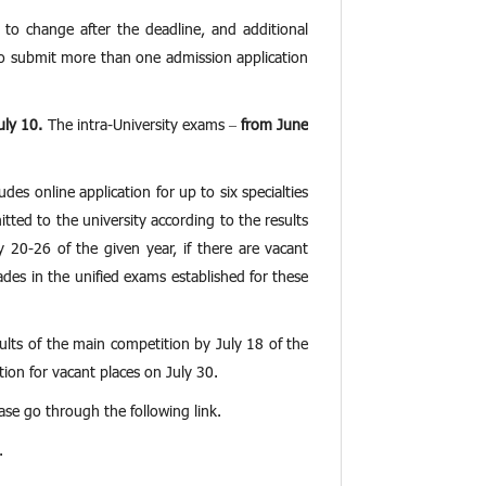
to change after the deadline, and additional
to submit more than one admission application
uly 10.
The intra-University exams –
from June
ludes online application for up to six specialties
tted to the university according to the results
 20-26 of the given year, if there are vacant
rades in the unified exams established for these
lts of the main competition by July 18 of the
tion for vacant places on July 30.
lease go through the following
link
.
.