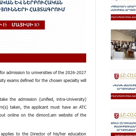
 for admission to universities of the 2026-2027
sity exams defined for the chosen specialty will
ake the admission (unified, intra-University)
xam(s) taken, the applicant must have an ATC
d out online on the dimord.am website of the
pplies to the Director of his/her education