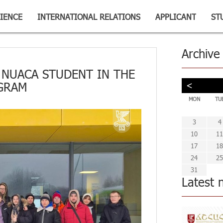
IENCE
INTERNATIONAL RELATIONS
APPLICANT
ST
Archive
 NUACA STUDENT IN THE
GRAM
<
MON
TU
1
1
1
1
1
1
1
1
1
1
1
1
1
1
1
1
1
1
1
2
2
2
1
1
1
2
2
2
1
2
1
2
1
1
2
1
2
2
1
1
2
1
2
2
1
2
1
2
1
2
1
2
1
2
1
3
1
3
1
3
2
2
1
2
3
1
3
3
1
2
3
1
1
2
3
1
2
2
1
3
1
2
3
3
2
2
1
3
1
1
2
3
1
3
2
3
1
2
3
1
2
3
1
1
2
3
1
2
3
2
4
2
1
4
2
4
3
1
3
2
3
1
4
2
4
1
4
2
3
1
4
2
2
1
3
1
4
2
3
3
2
4
2
1
3
1
4
4
3
1
3
2
4
2
2
3
1
4
2
4
3
1
4
2
3
1
1
4
2
3
1
4
2
2
1
3
1
4
2
3
4
3
5
1
3
2
5
3
5
1
4
2
4
3
1
4
2
5
3
5
1
2
5
1
3
1
4
2
5
3
3
2
4
2
5
1
3
1
4
4
3
5
1
3
2
4
2
5
5
1
4
2
4
3
5
1
3
3
1
4
2
5
3
5
1
1
4
2
5
3
1
4
2
2
5
1
3
1
4
2
5
3
3
2
4
2
5
1
3
1
4
5
1
1
4
6
2
4
3
6
1
4
6
2
5
3
5
1
1
4
2
5
3
6
1
4
6
2
3
6
2
4
2
5
1
3
6
1
4
4
3
5
1
3
6
2
4
2
5
5
1
4
6
2
4
3
5
1
3
6
6
2
5
3
5
1
4
6
2
4
1
4
2
5
3
6
1
4
6
2
2
5
1
3
6
1
4
2
5
3
3
6
2
4
2
5
1
3
6
1
4
4
3
5
1
3
6
2
4
2
5
6
2
2
5
7
3
5
1
1
4
7
2
5
7
3
6
1
4
6
2
2
5
1
3
6
1
4
7
2
5
7
3
4
7
3
5
1
3
6
2
4
7
2
5
5
1
4
6
2
4
7
3
5
1
3
6
6
2
5
7
3
5
1
4
6
2
4
7
7
3
6
1
4
6
2
5
7
3
5
1
2
5
1
3
6
1
4
7
2
5
7
3
3
6
2
4
7
2
5
1
3
6
1
4
4
7
3
5
1
3
6
2
4
7
2
5
5
1
4
6
2
4
7
3
5
1
3
6
7
3
3
6
8
4
6
2
2
5
8
3
6
8
4
7
2
5
7
3
3
6
2
4
7
2
5
8
3
6
8
4
5
8
4
6
2
4
7
3
5
8
3
6
6
2
5
7
3
5
8
4
6
2
4
7
7
3
6
8
4
6
2
5
7
3
5
8
8
4
7
2
5
7
3
6
8
4
6
2
3
6
2
4
7
2
5
8
3
6
8
4
4
7
3
5
8
3
6
2
4
7
2
5
5
8
4
6
2
4
7
3
5
8
3
6
6
2
5
7
3
5
8
4
6
2
4
7
8
4
4
7
9
5
7
3
3
6
9
4
7
9
5
8
3
6
8
4
4
7
3
5
8
3
6
9
4
7
9
5
6
9
5
7
3
5
8
4
6
9
4
7
7
3
6
8
4
6
9
5
7
3
5
8
8
4
7
9
5
7
3
6
8
4
6
9
9
5
8
3
6
8
4
7
9
5
7
3
4
7
3
5
8
3
6
9
4
7
9
5
5
8
4
6
9
4
7
3
5
8
3
6
6
9
5
7
3
5
8
4
6
9
4
7
7
3
6
8
4
6
9
5
7
3
5
8
9
5
5
10
10
10
10
10
10
10
10
10
10
10
10
10
10
10
10
10
10
10
8
6
8
4
4
7
5
8
6
9
4
7
9
5
5
8
4
6
9
4
7
5
8
6
7
6
8
4
6
9
5
7
5
8
8
4
7
9
5
7
6
8
4
6
9
9
5
8
6
8
4
7
9
5
7
6
9
4
7
9
5
8
6
8
4
5
8
4
6
9
4
7
5
8
6
6
9
5
7
5
8
4
6
9
4
7
7
6
8
4
6
9
5
7
5
8
8
4
7
9
5
7
6
8
4
6
9
6
6
11
11
11
10
10
10
11
11
11
10
11
10
11
10
10
11
10
11
11
10
10
11
10
11
11
10
11
10
11
10
11
10
11
10
11
9
7
9
5
5
8
6
9
7
5
8
6
6
9
5
7
5
8
6
9
7
8
7
9
5
7
6
8
6
9
9
5
8
6
8
7
9
5
7
6
9
7
9
5
8
6
8
7
5
8
6
9
7
9
5
6
9
5
7
5
8
6
9
7
7
6
8
6
9
5
7
5
8
8
7
9
5
7
6
8
6
9
9
5
8
6
8
7
9
5
7
7
7
10
12
10
12
10
12
11
11
10
11
12
10
12
12
10
11
12
10
10
11
12
10
11
11
10
12
10
11
12
12
11
11
10
12
10
10
11
12
10
12
11
12
10
11
12
10
11
12
10
10
11
12
10
11
12
8
6
6
9
7
8
6
9
7
7
6
8
6
9
7
8
9
8
6
8
7
9
7
6
9
7
9
8
6
8
7
8
6
9
7
9
8
6
9
7
8
6
7
6
8
6
9
7
8
8
7
9
7
6
8
6
9
9
8
6
8
7
9
7
6
9
7
9
8
6
8
8
8
11
13
11
10
13
11
13
12
10
12
11
12
10
13
11
13
10
13
11
12
10
13
11
11
10
12
10
13
11
12
12
11
13
11
10
12
10
13
13
12
10
12
11
13
11
11
12
10
13
11
13
12
10
13
11
12
10
10
13
11
12
10
13
11
11
10
12
10
13
11
12
13
9
7
7
8
9
7
8
8
7
9
7
8
9
9
7
9
8
8
7
8
9
7
9
8
9
7
8
9
7
8
9
7
8
7
9
7
8
9
9
8
8
7
9
7
9
7
9
8
8
7
8
9
7
9
9
9
12
14
10
12
11
14
12
14
10
13
11
13
12
10
13
11
14
12
14
10
11
14
10
12
10
13
11
14
12
12
11
13
11
14
10
12
10
13
13
12
14
10
12
11
13
11
14
14
10
13
11
13
12
14
10
12
12
10
13
11
14
12
14
10
10
13
11
14
12
10
13
11
11
14
10
12
10
13
11
14
12
12
11
13
11
14
10
12
10
13
14
10
10
8
8
9
8
9
9
8
8
9
8
9
9
8
9
8
9
8
9
8
9
8
9
8
8
9
9
9
8
8
8
9
9
8
9
8
3
4
13
15
11
13
12
15
10
13
15
11
14
12
14
10
10
13
11
14
12
15
10
13
15
11
12
15
11
13
11
14
10
12
15
10
13
13
12
14
10
12
15
11
13
11
14
14
10
13
15
11
13
12
14
10
12
15
15
11
14
12
14
10
13
15
11
13
10
13
11
14
12
15
10
13
15
11
11
14
10
12
15
10
13
11
14
12
12
15
11
13
11
14
10
12
15
10
13
13
12
14
10
12
15
11
13
11
14
15
11
11
9
9
9
9
9
9
9
9
9
9
9
9
9
9
9
9
9
9
14
16
12
14
10
10
13
16
11
14
16
12
15
10
13
15
11
11
14
10
12
15
10
13
16
11
14
16
12
13
16
12
14
10
12
15
11
13
16
11
14
14
10
13
15
11
13
16
12
14
10
12
15
15
11
14
16
12
14
10
13
15
11
13
16
16
12
15
10
13
15
11
14
16
12
14
10
11
14
10
12
15
10
13
16
11
14
16
12
12
15
11
13
16
11
14
10
12
15
10
13
13
16
12
14
10
12
15
11
13
16
11
14
14
10
13
15
11
13
16
12
14
10
12
15
16
12
12
15
17
13
15
11
11
14
17
12
15
17
13
16
11
14
16
12
12
15
11
13
16
11
14
17
12
15
17
13
14
17
13
15
11
13
16
12
14
17
12
15
15
11
14
16
12
14
17
13
15
11
13
16
16
12
15
17
13
15
11
14
16
12
14
17
17
13
16
11
14
16
12
15
17
13
15
11
12
15
11
13
16
11
14
17
12
15
17
13
13
16
12
14
17
12
15
11
13
16
11
14
14
17
13
15
11
13
16
12
14
17
12
15
15
11
14
16
12
14
17
13
15
11
13
16
17
13
13
16
18
14
16
12
12
15
18
13
16
18
14
17
12
15
17
13
13
16
12
14
17
12
15
18
13
16
18
14
15
18
14
16
12
14
17
13
15
18
13
16
16
12
15
17
13
15
18
14
16
12
14
17
17
13
16
18
14
16
12
15
17
13
15
18
18
14
17
12
15
17
13
16
18
14
16
12
13
16
12
14
17
12
15
18
13
16
18
14
14
17
13
15
18
13
16
12
14
17
12
15
15
18
14
16
12
14
17
13
15
18
13
16
16
12
15
17
13
15
18
14
16
12
14
17
18
14
14
17
19
15
17
13
13
16
19
14
17
19
15
18
13
16
18
14
14
17
13
15
18
13
16
19
14
17
19
15
16
19
15
17
13
15
18
14
16
19
14
17
17
13
16
18
14
16
19
15
17
13
15
18
18
14
17
19
15
17
13
16
18
14
16
19
19
15
18
13
16
18
14
17
19
15
17
13
14
17
13
15
18
13
16
19
14
17
19
15
15
18
14
16
19
14
17
13
15
18
13
16
16
19
15
17
13
15
18
14
16
19
14
17
17
13
16
18
14
16
19
15
17
13
15
18
19
15
15
18
20
16
18
14
14
17
20
15
18
20
16
19
14
17
19
15
15
18
14
16
19
14
17
20
15
18
20
16
17
20
16
18
14
16
19
15
17
20
15
18
18
14
17
19
15
17
20
16
18
14
16
19
19
15
18
20
16
18
14
17
19
15
17
20
20
16
19
14
17
19
15
18
20
16
18
14
15
18
14
16
19
14
17
20
15
18
20
16
16
19
15
17
20
15
18
14
16
19
14
17
17
20
16
18
14
16
19
15
17
20
15
18
18
14
17
19
15
17
20
16
18
14
16
19
20
16
16
19
21
17
19
15
15
18
21
16
19
21
17
20
15
18
20
16
16
19
15
17
20
15
18
21
16
19
21
17
18
21
17
19
15
17
20
16
18
21
16
19
19
15
18
20
16
18
21
17
19
15
17
20
20
16
19
21
17
19
15
18
20
16
18
21
21
17
20
15
18
20
16
19
21
17
19
15
16
19
15
17
20
15
18
21
16
19
21
17
17
20
16
18
21
16
19
15
17
20
15
18
18
21
17
19
15
17
20
16
18
21
16
19
19
15
18
20
16
18
21
17
19
15
17
20
21
17
17
10
1
20
22
18
20
16
16
19
22
17
20
22
18
21
16
19
21
17
17
20
16
18
21
16
19
22
17
20
22
18
19
22
18
20
16
18
21
17
19
22
17
20
20
16
19
21
17
19
22
18
20
16
18
21
21
17
20
22
18
20
16
19
21
17
19
22
22
18
21
16
19
21
17
20
22
18
20
16
17
20
16
18
21
16
19
22
17
20
22
18
18
21
17
19
22
17
20
16
18
21
16
19
19
22
18
20
16
18
21
17
19
22
17
20
20
16
19
21
17
19
22
18
20
16
18
21
22
18
18
21
23
19
21
17
17
20
23
18
21
23
19
22
17
20
22
18
18
21
17
19
22
17
20
23
18
21
23
19
20
23
19
21
17
19
22
18
20
23
18
21
21
17
20
22
18
20
23
19
21
17
19
22
22
18
21
23
19
21
17
20
22
18
20
23
23
19
22
17
20
22
18
21
23
19
21
17
18
21
17
19
22
17
20
23
18
21
23
19
19
22
18
20
23
18
21
17
19
22
17
20
20
23
19
21
17
19
22
18
20
23
18
21
21
17
20
22
18
20
23
19
21
17
19
22
23
19
19
22
24
20
22
18
18
21
24
19
22
24
20
23
18
21
23
19
19
22
18
20
23
18
21
24
19
22
24
20
21
24
20
22
18
20
23
19
21
24
19
22
22
18
21
23
19
21
24
20
22
18
20
23
23
19
22
24
20
22
18
21
23
19
21
24
24
20
23
18
21
23
19
22
24
20
22
18
19
22
18
20
23
18
21
24
19
22
24
20
20
23
19
21
24
19
22
18
20
23
18
21
21
24
20
22
18
20
23
19
21
24
19
22
22
18
21
23
19
21
24
20
22
18
20
23
24
20
20
23
25
21
23
19
19
22
25
20
23
25
21
24
19
22
24
20
20
23
19
21
24
19
22
25
20
23
25
21
22
25
21
23
19
21
24
20
22
25
20
23
23
19
22
24
20
22
25
21
23
19
21
24
24
20
23
25
21
23
19
22
24
20
22
25
25
21
24
19
22
24
20
23
25
21
23
19
20
23
19
21
24
19
22
25
20
23
25
21
21
24
20
22
25
20
23
19
21
24
19
22
22
25
21
23
19
21
24
20
22
25
20
23
23
19
22
24
20
22
25
21
23
19
21
24
25
21
21
24
26
22
24
20
20
23
26
21
24
26
22
25
20
23
25
21
21
24
20
22
25
20
23
26
21
24
26
22
23
26
22
24
20
22
25
21
23
26
21
24
24
20
23
25
21
23
26
22
24
20
22
25
25
21
24
26
22
24
20
23
25
21
23
26
26
22
25
20
23
25
21
24
26
22
24
20
21
24
20
22
25
20
23
26
21
24
26
22
22
25
21
23
26
21
24
20
22
25
20
23
23
26
22
24
20
22
25
21
23
26
21
24
24
20
23
25
21
23
26
22
24
20
22
25
26
22
22
25
27
23
25
21
21
24
27
22
25
27
23
26
21
24
26
22
22
25
21
23
26
21
24
27
22
25
27
23
24
27
23
25
21
23
26
22
24
27
22
25
25
21
24
26
22
24
27
23
25
21
23
26
26
22
25
27
23
25
21
24
26
22
24
27
27
23
26
21
24
26
22
25
27
23
25
21
22
25
21
23
26
21
24
27
22
25
27
23
23
26
22
24
27
22
25
21
23
26
21
24
24
27
23
25
21
23
26
22
24
27
22
25
25
21
24
26
22
24
27
23
25
21
23
26
27
23
23
26
28
24
26
22
22
25
28
23
26
28
24
27
22
25
27
23
23
26
22
24
27
22
25
28
23
26
28
24
25
28
24
26
22
24
27
23
25
28
23
26
26
22
25
27
23
25
28
24
26
22
24
27
27
23
26
28
24
26
22
25
27
23
25
28
28
24
27
22
25
27
23
26
28
24
26
22
23
26
22
24
27
22
25
28
23
26
28
24
24
27
23
25
28
23
26
22
24
27
22
25
25
28
24
26
22
24
27
23
25
28
23
26
26
22
25
27
23
25
28
24
26
22
24
27
28
24
24
17
1
27
29
25
27
23
23
26
29
24
27
29
25
28
23
26
28
24
24
27
23
25
28
23
26
29
24
27
29
25
26
29
25
27
23
25
28
24
26
29
24
27
27
23
26
28
24
26
29
25
27
23
25
28
28
24
27
29
25
27
23
26
28
24
26
29
25
28
23
26
28
24
27
29
25
27
23
24
27
23
25
28
23
26
29
24
27
29
25
25
28
24
26
29
24
27
23
25
28
23
26
26
29
25
27
23
25
28
24
26
29
24
27
27
23
26
28
24
26
29
25
27
23
25
28
29
25
25
28
30
26
28
24
24
27
30
25
28
30
26
29
24
27
29
25
25
28
24
26
29
24
27
30
25
28
30
26
27
30
26
28
24
26
29
25
27
30
25
28
28
24
27
29
25
27
30
26
28
24
26
29
25
28
30
26
28
24
27
29
25
27
30
26
29
24
27
29
25
28
30
26
28
24
25
28
24
26
29
24
27
30
25
28
30
26
26
29
25
27
30
25
28
24
26
29
24
27
27
30
26
28
24
26
29
25
27
30
25
28
28
24
27
29
25
27
30
26
28
24
26
29
26
26
29
27
29
25
25
28
31
26
29
27
30
25
28
30
26
26
29
25
27
30
25
28
31
26
29
27
28
31
27
29
25
27
30
26
28
31
26
29
25
28
30
26
28
31
27
29
25
27
30
26
29
27
29
25
28
30
26
28
31
27
30
25
28
30
26
29
27
29
25
26
29
25
27
30
25
28
31
26
29
27
27
30
26
28
31
26
29
25
27
30
25
28
28
31
27
29
25
27
30
26
28
31
26
29
25
28
30
26
28
31
27
29
25
27
30
27
27
30
28
30
26
26
29
27
30
28
31
26
29
27
27
30
26
28
31
26
29
27
30
28
29
28
30
26
28
31
27
29
27
30
26
29
27
29
28
30
26
28
31
27
30
28
30
26
29
27
29
28
31
26
29
27
30
28
30
26
27
30
26
28
31
26
29
27
30
28
28
31
27
29
27
30
26
28
31
26
29
28
30
26
28
31
27
29
27
30
26
29
27
29
28
30
26
28
31
28
28
31
29
27
27
30
28
31
29
27
30
28
28
31
27
29
27
30
28
31
29
29
27
29
28
30
28
31
27
30
28
30
29
27
29
28
31
29
27
30
28
30
29
27
30
28
31
29
27
28
31
27
29
27
30
28
31
29
28
30
28
31
27
29
27
30
29
27
29
28
30
28
31
27
30
28
30
29
27
29
29
29
30
28
28
31
29
30
28
31
29
28
30
28
31
29
30
30
28
30
29
29
28
31
29
30
28
30
29
30
28
31
29
30
28
31
29
30
28
29
28
30
28
31
29
30
29
29
28
30
28
31
30
28
30
29
29
28
31
29
30
28
30
30
30
31
29
30
31
29
30
29
29
30
31
31
29
30
30
29
30
31
29
30
31
29
30
31
29
30
31
29
29
29
30
31
30
30
29
29
31
29
30
30
29
30
31
29
31
31
24
2
30
30
31
30
30
30
31
30
31
30
31
30
31
30
31
30
30
30
31
30
30
30
31
30
31
30
31
31
31
31
31
31
31
31
31
31
31
31
31
Latest 