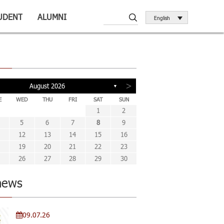
UDENT
ALUMNI
English
>
August 2026
▼
E
WED
THU
FRI
SAT
SUN
1
2
5
6
7
8
9
1
12
13
14
15
16
8
19
20
21
22
23
5
26
27
28
29
30
news
09.07.26