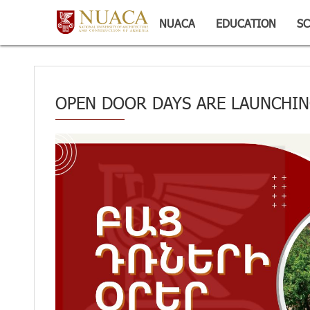
NUACA
EDUCATION
SC
OPEN DOOR DAYS ARE LAUNCHIN