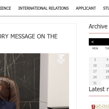
IENCE
INTERNATIONAL RELATIONS
APPLICANT
ST
Archive
ORY MESSAGE ON THE
<
MON
TU
1
1
1
1
1
1
1
1
1
1
1
1
1
1
1
1
1
1
1
2
2
2
1
1
1
2
2
2
1
2
1
2
1
1
2
1
2
2
1
1
2
1
2
2
1
2
1
2
1
2
1
2
1
2
1
3
1
3
1
3
2
2
1
2
3
1
3
3
1
2
3
1
1
2
3
1
2
2
1
3
1
2
3
3
2
2
1
3
1
1
2
3
1
3
2
3
1
2
3
1
2
3
1
1
2
3
1
2
3
2
4
2
1
4
2
4
3
1
3
2
3
1
4
2
4
1
4
2
3
1
4
2
2
1
3
1
4
2
3
3
2
4
2
1
3
1
4
4
3
1
3
2
4
2
2
3
1
4
2
4
3
1
4
2
3
1
1
4
2
3
1
4
2
2
1
3
1
4
2
3
4
3
5
1
3
2
5
3
5
1
4
2
4
3
1
4
2
5
3
5
1
2
5
1
3
1
4
2
5
3
3
2
4
2
5
1
3
1
4
4
3
5
1
3
2
4
2
5
5
1
4
2
4
3
5
1
3
3
1
4
2
5
3
5
1
1
4
2
5
3
1
4
2
2
5
1
3
1
4
2
5
3
3
2
4
2
5
1
3
1
4
5
1
1
4
6
2
4
3
6
1
4
6
2
5
3
5
1
1
4
2
5
3
6
1
4
6
2
3
6
2
4
2
5
1
3
6
1
4
4
3
5
1
3
6
2
4
2
5
5
1
4
6
2
4
3
5
1
3
6
6
2
5
3
5
1
4
6
2
4
1
4
2
5
3
6
1
4
6
2
2
5
1
3
6
1
4
2
5
3
3
6
2
4
2
5
1
3
6
1
4
4
3
5
1
3
6
2
4
2
5
6
2
2
5
7
3
5
1
1
4
7
2
5
7
3
6
1
4
6
2
2
5
1
3
6
1
4
7
2
5
7
3
4
7
3
5
1
3
6
2
4
7
2
5
5
1
4
6
2
4
7
3
5
1
3
6
6
2
5
7
3
5
1
4
6
2
4
7
7
3
6
1
4
6
2
5
7
3
5
1
2
5
1
3
6
1
4
7
2
5
7
3
3
6
2
4
7
2
5
1
3
6
1
4
4
7
3
5
1
3
6
2
4
7
2
5
5
1
4
6
2
4
7
3
5
1
3
6
7
3
3
6
8
4
6
2
2
5
8
3
6
8
4
7
2
5
7
3
3
6
2
4
7
2
5
8
3
6
8
4
5
8
4
6
2
4
7
3
5
8
3
6
6
2
5
7
3
5
8
4
6
2
4
7
7
3
6
8
4
6
2
5
7
3
5
8
8
4
7
2
5
7
3
6
8
4
6
2
3
6
2
4
7
2
5
8
3
6
8
4
4
7
3
5
8
3
6
2
4
7
2
5
5
8
4
6
2
4
7
3
5
8
3
6
6
2
5
7
3
5
8
4
6
2
4
7
8
4
4
7
9
5
7
3
3
6
9
4
7
9
5
8
3
6
8
4
4
7
3
5
8
3
6
9
4
7
9
5
6
9
5
7
3
5
8
4
6
9
4
7
7
3
6
8
4
6
9
5
7
3
5
8
8
4
7
9
5
7
3
6
8
4
6
9
9
5
8
3
6
8
4
7
9
5
7
3
4
7
3
5
8
3
6
9
4
7
9
5
5
8
4
6
9
4
7
3
5
8
3
6
6
9
5
7
3
5
8
4
6
9
4
7
7
3
6
8
4
6
9
5
7
3
5
8
9
5
5
10
10
10
10
10
10
10
10
10
10
10
10
10
10
10
10
10
10
10
8
6
8
4
4
7
5
8
6
9
4
7
9
5
5
8
4
6
9
4
7
5
8
6
7
6
8
4
6
9
5
7
5
8
8
4
7
9
5
7
6
8
4
6
9
9
5
8
6
8
4
7
9
5
7
6
9
4
7
9
5
8
6
8
4
5
8
4
6
9
4
7
5
8
6
6
9
5
7
5
8
4
6
9
4
7
7
6
8
4
6
9
5
7
5
8
8
4
7
9
5
7
6
8
4
6
9
6
6
11
11
11
10
10
10
11
11
11
10
11
10
11
10
10
11
10
11
11
10
10
11
10
11
11
10
11
10
11
10
11
10
11
10
11
9
7
9
5
5
8
6
9
7
5
8
6
6
9
5
7
5
8
6
9
7
8
7
9
5
7
6
8
6
9
9
5
8
6
8
7
9
5
7
6
9
7
9
5
8
6
8
7
5
8
6
9
7
9
5
6
9
5
7
5
8
6
9
7
7
6
8
6
9
5
7
5
8
8
7
9
5
7
6
8
6
9
9
5
8
6
8
7
9
5
7
7
7
10
12
10
12
10
12
11
11
10
11
12
10
12
12
10
11
12
10
10
11
12
10
11
11
10
12
10
11
12
12
11
11
10
12
10
10
11
12
10
12
11
12
10
11
12
10
11
12
10
10
11
12
10
11
12
8
6
6
9
7
8
6
9
7
7
6
8
6
9
7
8
9
8
6
8
7
9
7
6
9
7
9
8
6
8
7
8
6
9
7
9
8
6
9
7
8
6
7
6
8
6
9
7
8
8
7
9
7
6
8
6
9
9
8
6
8
7
9
7
6
9
7
9
8
6
8
8
8
11
13
11
10
13
11
13
12
10
12
11
12
10
13
11
13
10
13
11
12
10
13
11
11
10
12
10
13
11
12
12
11
13
11
10
12
10
13
13
12
10
12
11
13
11
11
12
10
13
11
13
12
10
13
11
12
10
10
13
11
12
10
13
11
11
10
12
10
13
11
12
13
9
7
7
8
9
7
8
8
7
9
7
8
9
9
7
9
8
8
7
8
9
7
9
8
9
7
8
9
7
8
9
7
8
7
9
7
8
9
9
8
8
7
9
7
9
7
9
8
8
7
8
9
7
9
9
9
12
14
10
12
11
14
12
14
10
13
11
13
12
10
13
11
14
12
14
10
11
14
10
12
10
13
11
14
12
12
11
13
11
14
10
12
10
13
13
12
14
10
12
11
13
11
14
14
10
13
11
13
12
14
10
12
12
10
13
11
14
12
14
10
10
13
11
14
12
10
13
11
11
14
10
12
10
13
11
14
12
12
11
13
11
14
10
12
10
13
14
10
10
8
8
9
8
9
9
8
8
9
8
9
9
8
9
8
9
8
9
8
9
8
9
8
8
9
9
9
8
8
8
9
9
8
9
8
3
4
13
15
11
13
12
15
10
13
15
11
14
12
14
10
10
13
11
14
12
15
10
13
15
11
12
15
11
13
11
14
10
12
15
10
13
13
12
14
10
12
15
11
13
11
14
14
10
13
15
11
13
12
14
10
12
15
15
11
14
12
14
10
13
15
11
13
10
13
11
14
12
15
10
13
15
11
11
14
10
12
15
10
13
11
14
12
12
15
11
13
11
14
10
12
15
10
13
13
12
14
10
12
15
11
13
11
14
15
11
11
9
9
9
9
9
9
9
9
9
9
9
9
9
9
9
9
9
9
14
16
12
14
10
10
13
16
11
14
16
12
15
10
13
15
11
11
14
10
12
15
10
13
16
11
14
16
12
13
16
12
14
10
12
15
11
13
16
11
14
14
10
13
15
11
13
16
12
14
10
12
15
15
11
14
16
12
14
10
13
15
11
13
16
16
12
15
10
13
15
11
14
16
12
14
10
11
14
10
12
15
10
13
16
11
14
16
12
12
15
11
13
16
11
14
10
12
15
10
13
13
16
12
14
10
12
15
11
13
16
11
14
14
10
13
15
11
13
16
12
14
10
12
15
16
12
12
15
17
13
15
11
11
14
17
12
15
17
13
16
11
14
16
12
12
15
11
13
16
11
14
17
12
15
17
13
14
17
13
15
11
13
16
12
14
17
12
15
15
11
14
16
12
14
17
13
15
11
13
16
16
12
15
17
13
15
11
14
16
12
14
17
17
13
16
11
14
16
12
15
17
13
15
11
12
15
11
13
16
11
14
17
12
15
17
13
13
16
12
14
17
12
15
11
13
16
11
14
14
17
13
15
11
13
16
12
14
17
12
15
15
11
14
16
12
14
17
13
15
11
13
16
17
13
13
16
18
14
16
12
12
15
18
13
16
18
14
17
12
15
17
13
13
16
12
14
17
12
15
18
13
16
18
14
15
18
14
16
12
14
17
13
15
18
13
16
16
12
15
17
13
15
18
14
16
12
14
17
17
13
16
18
14
16
12
15
17
13
15
18
18
14
17
12
15
17
13
16
18
14
16
12
13
16
12
14
17
12
15
18
13
16
18
14
14
17
13
15
18
13
16
12
14
17
12
15
15
18
14
16
12
14
17
13
15
18
13
16
16
12
15
17
13
15
18
14
16
12
14
17
18
14
14
17
19
15
17
13
13
16
19
14
17
19
15
18
13
16
18
14
14
17
13
15
18
13
16
19
14
17
19
15
16
19
15
17
13
15
18
14
16
19
14
17
17
13
16
18
14
16
19
15
17
13
15
18
18
14
17
19
15
17
13
16
18
14
16
19
19
15
18
13
16
18
14
17
19
15
17
13
14
17
13
15
18
13
16
19
14
17
19
15
15
18
14
16
19
14
17
13
15
18
13
16
16
19
15
17
13
15
18
14
16
19
14
17
17
13
16
18
14
16
19
15
17
13
15
18
19
15
15
18
20
16
18
14
14
17
20
15
18
20
16
19
14
17
19
15
15
18
14
16
19
14
17
20
15
18
20
16
17
20
16
18
14
16
19
15
17
20
15
18
18
14
17
19
15
17
20
16
18
14
16
19
19
15
18
20
16
18
14
17
19
15
17
20
20
16
19
14
17
19
15
18
20
16
18
14
15
18
14
16
19
14
17
20
15
18
20
16
16
19
15
17
20
15
18
14
16
19
14
17
17
20
16
18
14
16
19
15
17
20
15
18
18
14
17
19
15
17
20
16
18
14
16
19
20
16
16
19
21
17
19
15
15
18
21
16
19
21
17
20
15
18
20
16
16
19
15
17
20
15
18
21
16
19
21
17
18
21
17
19
15
17
20
16
18
21
16
19
19
15
18
20
16
18
21
17
19
15
17
20
20
16
19
21
17
19
15
18
20
16
18
21
21
17
20
15
18
20
16
19
21
17
19
15
16
19
15
17
20
15
18
21
16
19
21
17
17
20
16
18
21
16
19
15
17
20
15
18
18
21
17
19
15
17
20
16
18
21
16
19
19
15
18
20
16
18
21
17
19
15
17
20
21
17
17
10
1
20
22
18
20
16
16
19
22
17
20
22
18
21
16
19
21
17
17
20
16
18
21
16
19
22
17
20
22
18
19
22
18
20
16
18
21
17
19
22
17
20
20
16
19
21
17
19
22
18
20
16
18
21
21
17
20
22
18
20
16
19
21
17
19
22
22
18
21
16
19
21
17
20
22
18
20
16
17
20
16
18
21
16
19
22
17
20
22
18
18
21
17
19
22
17
20
16
18
21
16
19
19
22
18
20
16
18
21
17
19
22
17
20
20
16
19
21
17
19
22
18
20
16
18
21
22
18
18
21
23
19
21
17
17
20
23
18
21
23
19
22
17
20
22
18
18
21
17
19
22
17
20
23
18
21
23
19
20
23
19
21
17
19
22
18
20
23
18
21
21
17
20
22
18
20
23
19
21
17
19
22
22
18
21
23
19
21
17
20
22
18
20
23
23
19
22
17
20
22
18
21
23
19
21
17
18
21
17
19
22
17
20
23
18
21
23
19
19
22
18
20
23
18
21
17
19
22
17
20
20
23
19
21
17
19
22
18
20
23
18
21
21
17
20
22
18
20
23
19
21
17
19
22
23
19
19
22
24
20
22
18
18
21
24
19
22
24
20
23
18
21
23
19
19
22
18
20
23
18
21
24
19
22
24
20
21
24
20
22
18
20
23
19
21
24
19
22
22
18
21
23
19
21
24
20
22
18
20
23
23
19
22
24
20
22
18
21
23
19
21
24
24
20
23
18
21
23
19
22
24
20
22
18
19
22
18
20
23
18
21
24
19
22
24
20
20
23
19
21
24
19
22
18
20
23
18
21
21
24
20
22
18
20
23
19
21
24
19
22
22
18
21
23
19
21
24
20
22
18
20
23
24
20
20
23
25
21
23
19
19
22
25
20
23
25
21
24
19
22
24
20
20
23
19
21
24
19
22
25
20
23
25
21
22
25
21
23
19
21
24
20
22
25
20
23
23
19
22
24
20
22
25
21
23
19
21
24
24
20
23
25
21
23
19
22
24
20
22
25
25
21
24
19
22
24
20
23
25
21
23
19
20
23
19
21
24
19
22
25
20
23
25
21
21
24
20
22
25
20
23
19
21
24
19
22
22
25
21
23
19
21
24
20
22
25
20
23
23
19
22
24
20
22
25
21
23
19
21
24
25
21
21
24
26
22
24
20
20
23
26
21
24
26
22
25
20
23
25
21
21
24
20
22
25
20
23
26
21
24
26
22
23
26
22
24
20
22
25
21
23
26
21
24
24
20
23
25
21
23
26
22
24
20
22
25
25
21
24
26
22
24
20
23
25
21
23
26
26
22
25
20
23
25
21
24
26
22
24
20
21
24
20
22
25
20
23
26
21
24
26
22
22
25
21
23
26
21
24
20
22
25
20
23
23
26
22
24
20
22
25
21
23
26
21
24
24
20
23
25
21
23
26
22
24
20
22
25
26
22
22
25
27
23
25
21
21
24
27
22
25
27
23
26
21
24
26
22
22
25
21
23
26
21
24
27
22
25
27
23
24
27
23
25
21
23
26
22
24
27
22
25
25
21
24
26
22
24
27
23
25
21
23
26
26
22
25
27
23
25
21
24
26
22
24
27
27
23
26
21
24
26
22
25
27
23
25
21
22
25
21
23
26
21
24
27
22
25
27
23
23
26
22
24
27
22
25
21
23
26
21
24
24
27
23
25
21
23
26
22
24
27
22
25
25
21
24
26
22
24
27
23
25
21
23
26
27
23
23
26
28
24
26
22
22
25
28
23
26
28
24
27
22
25
27
23
23
26
22
24
27
22
25
28
23
26
28
24
25
28
24
26
22
24
27
23
25
28
23
26
26
22
25
27
23
25
28
24
26
22
24
27
27
23
26
28
24
26
22
25
27
23
25
28
28
24
27
22
25
27
23
26
28
24
26
22
23
26
22
24
27
22
25
28
23
26
28
24
24
27
23
25
28
23
26
22
24
27
22
25
25
28
24
26
22
24
27
23
25
28
23
26
26
22
25
27
23
25
28
24
26
22
24
27
28
24
24
17
1
27
29
25
27
23
23
26
29
24
27
29
25
28
23
26
28
24
24
27
23
25
28
23
26
29
24
27
29
25
26
29
25
27
23
25
28
24
26
29
24
27
27
23
26
28
24
26
29
25
27
23
25
28
28
24
27
29
25
27
23
26
28
24
26
29
25
28
23
26
28
24
27
29
25
27
23
24
27
23
25
28
23
26
29
24
27
29
25
25
28
24
26
29
24
27
23
25
28
23
26
26
29
25
27
23
25
28
24
26
29
24
27
27
23
26
28
24
26
29
25
27
23
25
28
29
25
25
28
30
26
28
24
24
27
30
25
28
30
26
29
24
27
29
25
25
28
24
26
29
24
27
30
25
28
30
26
27
30
26
28
24
26
29
25
27
30
25
28
28
24
27
29
25
27
30
26
28
24
26
29
25
28
30
26
28
24
27
29
25
27
30
26
29
24
27
29
25
28
30
26
28
24
25
28
24
26
29
24
27
30
25
28
30
26
26
29
25
27
30
25
28
24
26
29
24
27
27
30
26
28
24
26
29
25
27
30
25
28
28
24
27
29
25
27
30
26
28
24
26
29
26
26
29
27
29
25
25
28
31
26
29
27
30
25
28
30
26
26
29
25
27
30
25
28
31
26
29
27
28
31
27
29
25
27
30
26
28
31
26
29
25
28
30
26
28
31
27
29
25
27
30
26
29
27
29
25
28
30
26
28
31
27
30
25
28
30
26
29
27
29
25
26
29
25
27
30
25
28
31
26
29
27
27
30
26
28
31
26
29
25
27
30
25
28
28
31
27
29
25
27
30
26
28
31
26
29
25
28
30
26
28
31
27
29
25
27
30
27
27
30
28
30
26
26
29
27
30
28
31
26
29
27
27
30
26
28
31
26
29
27
30
28
29
28
30
26
28
31
27
29
27
30
26
29
27
29
28
30
26
28
31
27
30
28
30
26
29
27
29
28
31
26
29
27
30
28
30
26
27
30
26
28
31
26
29
27
30
28
28
31
27
29
27
30
26
28
31
26
29
28
30
26
28
31
27
29
27
30
26
29
27
29
28
30
26
28
31
28
28
31
29
27
27
30
28
31
29
27
30
28
28
31
27
29
27
30
28
31
29
29
27
29
28
30
28
31
27
30
28
30
29
27
29
28
31
29
27
30
28
30
29
27
30
28
31
29
27
28
31
27
29
27
30
28
31
29
28
30
28
31
27
29
27
30
29
27
29
28
30
28
31
27
30
28
30
29
27
29
29
29
30
28
28
31
29
30
28
31
29
28
30
28
31
29
30
30
28
30
29
29
28
31
29
30
28
30
29
30
28
31
29
30
28
31
29
30
28
29
28
30
28
31
29
30
29
29
28
30
28
31
30
28
30
29
29
28
31
29
30
28
30
30
30
31
29
30
31
29
30
29
29
30
31
31
29
30
30
29
30
31
29
30
31
29
30
31
29
30
31
29
29
29
30
31
30
30
29
29
31
29
30
30
29
30
31
29
31
31
24
2
30
30
31
30
30
30
31
30
31
30
31
30
31
30
31
30
30
30
31
30
30
30
31
30
31
30
31
31
31
31
31
31
31
31
31
31
31
31
31
Latest 