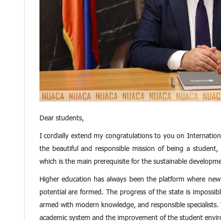
Dear students,
I cordially extend my congratulations to you on Internatio
the beautiful and responsible mission of being a student
which is the main prerequisite for the sustainable developm
Higher education has always been the platform where new 
potential are formed. The progress of the state is impossib
armed with modern knowledge, and responsible specialists.
academic system and the improvement of the student enviro