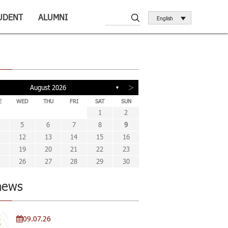
UDENT
ALUMNI
English
>
August 2026
▼
E
WED
THU
FRI
SAT
SUN
1
2
5
6
7
8
9
1
12
13
14
15
16
8
19
20
21
22
23
5
26
27
28
29
30
news
09.07.26