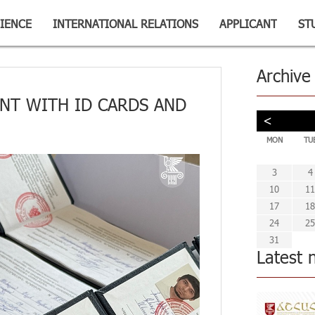
IENCE
INTERNATIONAL RELATIONS
APPLICANT
ST
Archive
NT WITH ID CARDS AND
<
MON
TU
1
1
1
1
1
1
1
1
1
1
1
1
1
1
1
1
1
1
1
2
2
2
1
1
1
2
2
2
1
2
1
2
1
1
2
1
2
2
1
1
2
1
2
2
1
2
1
2
1
2
1
2
1
2
1
3
1
3
1
3
2
2
1
2
3
1
3
3
1
2
3
1
1
2
3
1
2
2
1
3
1
2
3
3
2
2
1
3
1
1
2
3
1
3
2
3
1
2
3
1
2
3
1
1
2
3
1
2
3
2
4
2
1
4
2
4
3
1
3
2
3
1
4
2
4
1
4
2
3
1
4
2
2
1
3
1
4
2
3
3
2
4
2
1
3
1
4
4
3
1
3
2
4
2
2
3
1
4
2
4
3
1
4
2
3
1
1
4
2
3
1
4
2
2
1
3
1
4
2
3
4
3
5
1
3
2
5
3
5
1
4
2
4
3
1
4
2
5
3
5
1
2
5
1
3
1
4
2
5
3
3
2
4
2
5
1
3
1
4
4
3
5
1
3
2
4
2
5
5
1
4
2
4
3
5
1
3
3
1
4
2
5
3
5
1
1
4
2
5
3
1
4
2
2
5
1
3
1
4
2
5
3
3
2
4
2
5
1
3
1
4
5
1
1
4
6
2
4
3
6
1
4
6
2
5
3
5
1
1
4
2
5
3
6
1
4
6
2
3
6
2
4
2
5
1
3
6
1
4
4
3
5
1
3
6
2
4
2
5
5
1
4
6
2
4
3
5
1
3
6
6
2
5
3
5
1
4
6
2
4
1
4
2
5
3
6
1
4
6
2
2
5
1
3
6
1
4
2
5
3
3
6
2
4
2
5
1
3
6
1
4
4
3
5
1
3
6
2
4
2
5
6
2
2
5
7
3
5
1
1
4
7
2
5
7
3
6
1
4
6
2
2
5
1
3
6
1
4
7
2
5
7
3
4
7
3
5
1
3
6
2
4
7
2
5
5
1
4
6
2
4
7
3
5
1
3
6
6
2
5
7
3
5
1
4
6
2
4
7
7
3
6
1
4
6
2
5
7
3
5
1
2
5
1
3
6
1
4
7
2
5
7
3
3
6
2
4
7
2
5
1
3
6
1
4
4
7
3
5
1
3
6
2
4
7
2
5
5
1
4
6
2
4
7
3
5
1
3
6
7
3
3
6
8
4
6
2
2
5
8
3
6
8
4
7
2
5
7
3
3
6
2
4
7
2
5
8
3
6
8
4
5
8
4
6
2
4
7
3
5
8
3
6
6
2
5
7
3
5
8
4
6
2
4
7
7
3
6
8
4
6
2
5
7
3
5
8
8
4
7
2
5
7
3
6
8
4
6
2
3
6
2
4
7
2
5
8
3
6
8
4
4
7
3
5
8
3
6
2
4
7
2
5
5
8
4
6
2
4
7
3
5
8
3
6
6
2
5
7
3
5
8
4
6
2
4
7
8
4
4
7
9
5
7
3
3
6
9
4
7
9
5
8
3
6
8
4
4
7
3
5
8
3
6
9
4
7
9
5
6
9
5
7
3
5
8
4
6
9
4
7
7
3
6
8
4
6
9
5
7
3
5
8
8
4
7
9
5
7
3
6
8
4
6
9
9
5
8
3
6
8
4
7
9
5
7
3
4
7
3
5
8
3
6
9
4
7
9
5
5
8
4
6
9
4
7
3
5
8
3
6
6
9
5
7
3
5
8
4
6
9
4
7
7
3
6
8
4
6
9
5
7
3
5
8
9
5
5
10
10
10
10
10
10
10
10
10
10
10
10
10
10
10
10
10
10
10
8
6
8
4
4
7
5
8
6
9
4
7
9
5
5
8
4
6
9
4
7
5
8
6
7
6
8
4
6
9
5
7
5
8
8
4
7
9
5
7
6
8
4
6
9
9
5
8
6
8
4
7
9
5
7
6
9
4
7
9
5
8
6
8
4
5
8
4
6
9
4
7
5
8
6
6
9
5
7
5
8
4
6
9
4
7
7
6
8
4
6
9
5
7
5
8
8
4
7
9
5
7
6
8
4
6
9
6
6
11
11
11
10
10
10
11
11
11
10
11
10
11
10
10
11
10
11
11
10
10
11
10
11
11
10
11
10
11
10
11
10
11
10
11
9
7
9
5
5
8
6
9
7
5
8
6
6
9
5
7
5
8
6
9
7
8
7
9
5
7
6
8
6
9
9
5
8
6
8
7
9
5
7
6
9
7
9
5
8
6
8
7
5
8
6
9
7
9
5
6
9
5
7
5
8
6
9
7
7
6
8
6
9
5
7
5
8
8
7
9
5
7
6
8
6
9
9
5
8
6
8
7
9
5
7
7
7
10
12
10
12
10
12
11
11
10
11
12
10
12
12
10
11
12
10
10
11
12
10
11
11
10
12
10
11
12
12
11
11
10
12
10
10
11
12
10
12
11
12
10
11
12
10
11
12
10
10
11
12
10
11
12
8
6
6
9
7
8
6
9
7
7
6
8
6
9
7
8
9
8
6
8
7
9
7
6
9
7
9
8
6
8
7
8
6
9
7
9
8
6
9
7
8
6
7
6
8
6
9
7
8
8
7
9
7
6
8
6
9
9
8
6
8
7
9
7
6
9
7
9
8
6
8
8
8
11
13
11
10
13
11
13
12
10
12
11
12
10
13
11
13
10
13
11
12
10
13
11
11
10
12
10
13
11
12
12
11
13
11
10
12
10
13
13
12
10
12
11
13
11
11
12
10
13
11
13
12
10
13
11
12
10
10
13
11
12
10
13
11
11
10
12
10
13
11
12
13
9
7
7
8
9
7
8
8
7
9
7
8
9
9
7
9
8
8
7
8
9
7
9
8
9
7
8
9
7
8
9
7
8
7
9
7
8
9
9
8
8
7
9
7
9
7
9
8
8
7
8
9
7
9
9
9
12
14
10
12
11
14
12
14
10
13
11
13
12
10
13
11
14
12
14
10
11
14
10
12
10
13
11
14
12
12
11
13
11
14
10
12
10
13
13
12
14
10
12
11
13
11
14
14
10
13
11
13
12
14
10
12
12
10
13
11
14
12
14
10
10
13
11
14
12
10
13
11
11
14
10
12
10
13
11
14
12
12
11
13
11
14
10
12
10
13
14
10
10
8
8
9
8
9
9
8
8
9
8
9
9
8
9
8
9
8
9
8
9
8
9
8
8
9
9
9
8
8
8
9
9
8
9
8
3
4
13
15
11
13
12
15
10
13
15
11
14
12
14
10
10
13
11
14
12
15
10
13
15
11
12
15
11
13
11
14
10
12
15
10
13
13
12
14
10
12
15
11
13
11
14
14
10
13
15
11
13
12
14
10
12
15
15
11
14
12
14
10
13
15
11
13
10
13
11
14
12
15
10
13
15
11
11
14
10
12
15
10
13
11
14
12
12
15
11
13
11
14
10
12
15
10
13
13
12
14
10
12
15
11
13
11
14
15
11
11
9
9
9
9
9
9
9
9
9
9
9
9
9
9
9
9
9
9
14
16
12
14
10
10
13
16
11
14
16
12
15
10
13
15
11
11
14
10
12
15
10
13
16
11
14
16
12
13
16
12
14
10
12
15
11
13
16
11
14
14
10
13
15
11
13
16
12
14
10
12
15
15
11
14
16
12
14
10
13
15
11
13
16
16
12
15
10
13
15
11
14
16
12
14
10
11
14
10
12
15
10
13
16
11
14
16
12
12
15
11
13
16
11
14
10
12
15
10
13
13
16
12
14
10
12
15
11
13
16
11
14
14
10
13
15
11
13
16
12
14
10
12
15
16
12
12
15
17
13
15
11
11
14
17
12
15
17
13
16
11
14
16
12
12
15
11
13
16
11
14
17
12
15
17
13
14
17
13
15
11
13
16
12
14
17
12
15
15
11
14
16
12
14
17
13
15
11
13
16
16
12
15
17
13
15
11
14
16
12
14
17
17
13
16
11
14
16
12
15
17
13
15
11
12
15
11
13
16
11
14
17
12
15
17
13
13
16
12
14
17
12
15
11
13
16
11
14
14
17
13
15
11
13
16
12
14
17
12
15
15
11
14
16
12
14
17
13
15
11
13
16
17
13
13
16
18
14
16
12
12
15
18
13
16
18
14
17
12
15
17
13
13
16
12
14
17
12
15
18
13
16
18
14
15
18
14
16
12
14
17
13
15
18
13
16
16
12
15
17
13
15
18
14
16
12
14
17
17
13
16
18
14
16
12
15
17
13
15
18
18
14
17
12
15
17
13
16
18
14
16
12
13
16
12
14
17
12
15
18
13
16
18
14
14
17
13
15
18
13
16
12
14
17
12
15
15
18
14
16
12
14
17
13
15
18
13
16
16
12
15
17
13
15
18
14
16
12
14
17
18
14
14
17
19
15
17
13
13
16
19
14
17
19
15
18
13
16
18
14
14
17
13
15
18
13
16
19
14
17
19
15
16
19
15
17
13
15
18
14
16
19
14
17
17
13
16
18
14
16
19
15
17
13
15
18
18
14
17
19
15
17
13
16
18
14
16
19
19
15
18
13
16
18
14
17
19
15
17
13
14
17
13
15
18
13
16
19
14
17
19
15
15
18
14
16
19
14
17
13
15
18
13
16
16
19
15
17
13
15
18
14
16
19
14
17
17
13
16
18
14
16
19
15
17
13
15
18
19
15
15
18
20
16
18
14
14
17
20
15
18
20
16
19
14
17
19
15
15
18
14
16
19
14
17
20
15
18
20
16
17
20
16
18
14
16
19
15
17
20
15
18
18
14
17
19
15
17
20
16
18
14
16
19
19
15
18
20
16
18
14
17
19
15
17
20
20
16
19
14
17
19
15
18
20
16
18
14
15
18
14
16
19
14
17
20
15
18
20
16
16
19
15
17
20
15
18
14
16
19
14
17
17
20
16
18
14
16
19
15
17
20
15
18
18
14
17
19
15
17
20
16
18
14
16
19
20
16
16
19
21
17
19
15
15
18
21
16
19
21
17
20
15
18
20
16
16
19
15
17
20
15
18
21
16
19
21
17
18
21
17
19
15
17
20
16
18
21
16
19
19
15
18
20
16
18
21
17
19
15
17
20
20
16
19
21
17
19
15
18
20
16
18
21
21
17
20
15
18
20
16
19
21
17
19
15
16
19
15
17
20
15
18
21
16
19
21
17
17
20
16
18
21
16
19
15
17
20
15
18
18
21
17
19
15
17
20
16
18
21
16
19
19
15
18
20
16
18
21
17
19
15
17
20
21
17
17
10
1
20
22
18
20
16
16
19
22
17
20
22
18
21
16
19
21
17
17
20
16
18
21
16
19
22
17
20
22
18
19
22
18
20
16
18
21
17
19
22
17
20
20
16
19
21
17
19
22
18
20
16
18
21
21
17
20
22
18
20
16
19
21
17
19
22
22
18
21
16
19
21
17
20
22
18
20
16
17
20
16
18
21
16
19
22
17
20
22
18
18
21
17
19
22
17
20
16
18
21
16
19
19
22
18
20
16
18
21
17
19
22
17
20
20
16
19
21
17
19
22
18
20
16
18
21
22
18
18
21
23
19
21
17
17
20
23
18
21
23
19
22
17
20
22
18
18
21
17
19
22
17
20
23
18
21
23
19
20
23
19
21
17
19
22
18
20
23
18
21
21
17
20
22
18
20
23
19
21
17
19
22
22
18
21
23
19
21
17
20
22
18
20
23
23
19
22
17
20
22
18
21
23
19
21
17
18
21
17
19
22
17
20
23
18
21
23
19
19
22
18
20
23
18
21
17
19
22
17
20
20
23
19
21
17
19
22
18
20
23
18
21
21
17
20
22
18
20
23
19
21
17
19
22
23
19
19
22
24
20
22
18
18
21
24
19
22
24
20
23
18
21
23
19
19
22
18
20
23
18
21
24
19
22
24
20
21
24
20
22
18
20
23
19
21
24
19
22
22
18
21
23
19
21
24
20
22
18
20
23
23
19
22
24
20
22
18
21
23
19
21
24
24
20
23
18
21
23
19
22
24
20
22
18
19
22
18
20
23
18
21
24
19
22
24
20
20
23
19
21
24
19
22
18
20
23
18
21
21
24
20
22
18
20
23
19
21
24
19
22
22
18
21
23
19
21
24
20
22
18
20
23
24
20
20
23
25
21
23
19
19
22
25
20
23
25
21
24
19
22
24
20
20
23
19
21
24
19
22
25
20
23
25
21
22
25
21
23
19
21
24
20
22
25
20
23
23
19
22
24
20
22
25
21
23
19
21
24
24
20
23
25
21
23
19
22
24
20
22
25
25
21
24
19
22
24
20
23
25
21
23
19
20
23
19
21
24
19
22
25
20
23
25
21
21
24
20
22
25
20
23
19
21
24
19
22
22
25
21
23
19
21
24
20
22
25
20
23
23
19
22
24
20
22
25
21
23
19
21
24
25
21
21
24
26
22
24
20
20
23
26
21
24
26
22
25
20
23
25
21
21
24
20
22
25
20
23
26
21
24
26
22
23
26
22
24
20
22
25
21
23
26
21
24
24
20
23
25
21
23
26
22
24
20
22
25
25
21
24
26
22
24
20
23
25
21
23
26
26
22
25
20
23
25
21
24
26
22
24
20
21
24
20
22
25
20
23
26
21
24
26
22
22
25
21
23
26
21
24
20
22
25
20
23
23
26
22
24
20
22
25
21
23
26
21
24
24
20
23
25
21
23
26
22
24
20
22
25
26
22
22
25
27
23
25
21
21
24
27
22
25
27
23
26
21
24
26
22
22
25
21
23
26
21
24
27
22
25
27
23
24
27
23
25
21
23
26
22
24
27
22
25
25
21
24
26
22
24
27
23
25
21
23
26
26
22
25
27
23
25
21
24
26
22
24
27
27
23
26
21
24
26
22
25
27
23
25
21
22
25
21
23
26
21
24
27
22
25
27
23
23
26
22
24
27
22
25
21
23
26
21
24
24
27
23
25
21
23
26
22
24
27
22
25
25
21
24
26
22
24
27
23
25
21
23
26
27
23
23
26
28
24
26
22
22
25
28
23
26
28
24
27
22
25
27
23
23
26
22
24
27
22
25
28
23
26
28
24
25
28
24
26
22
24
27
23
25
28
23
26
26
22
25
27
23
25
28
24
26
22
24
27
27
23
26
28
24
26
22
25
27
23
25
28
28
24
27
22
25
27
23
26
28
24
26
22
23
26
22
24
27
22
25
28
23
26
28
24
24
27
23
25
28
23
26
22
24
27
22
25
25
28
24
26
22
24
27
23
25
28
23
26
26
22
25
27
23
25
28
24
26
22
24
27
28
24
24
17
1
27
29
25
27
23
23
26
29
24
27
29
25
28
23
26
28
24
24
27
23
25
28
23
26
29
24
27
29
25
26
29
25
27
23
25
28
24
26
29
24
27
27
23
26
28
24
26
29
25
27
23
25
28
28
24
27
29
25
27
23
26
28
24
26
29
25
28
23
26
28
24
27
29
25
27
23
24
27
23
25
28
23
26
29
24
27
29
25
25
28
24
26
29
24
27
23
25
28
23
26
26
29
25
27
23
25
28
24
26
29
24
27
27
23
26
28
24
26
29
25
27
23
25
28
29
25
25
28
30
26
28
24
24
27
30
25
28
30
26
29
24
27
29
25
25
28
24
26
29
24
27
30
25
28
30
26
27
30
26
28
24
26
29
25
27
30
25
28
28
24
27
29
25
27
30
26
28
24
26
29
25
28
30
26
28
24
27
29
25
27
30
26
29
24
27
29
25
28
30
26
28
24
25
28
24
26
29
24
27
30
25
28
30
26
26
29
25
27
30
25
28
24
26
29
24
27
27
30
26
28
24
26
29
25
27
30
25
28
28
24
27
29
25
27
30
26
28
24
26
29
26
26
29
27
29
25
25
28
31
26
29
27
30
25
28
30
26
26
29
25
27
30
25
28
31
26
29
27
28
31
27
29
25
27
30
26
28
31
26
29
25
28
30
26
28
31
27
29
25
27
30
26
29
27
29
25
28
30
26
28
31
27
30
25
28
30
26
29
27
29
25
26
29
25
27
30
25
28
31
26
29
27
27
30
26
28
31
26
29
25
27
30
25
28
28
31
27
29
25
27
30
26
28
31
26
29
25
28
30
26
28
31
27
29
25
27
30
27
27
30
28
30
26
26
29
27
30
28
31
26
29
27
27
30
26
28
31
26
29
27
30
28
29
28
30
26
28
31
27
29
27
30
26
29
27
29
28
30
26
28
31
27
30
28
30
26
29
27
29
28
31
26
29
27
30
28
30
26
27
30
26
28
31
26
29
27
30
28
28
31
27
29
27
30
26
28
31
26
29
28
30
26
28
31
27
29
27
30
26
29
27
29
28
30
26
28
31
28
28
31
29
27
27
30
28
31
29
27
30
28
28
31
27
29
27
30
28
31
29
29
27
29
28
30
28
31
27
30
28
30
29
27
29
28
31
29
27
30
28
30
29
27
30
28
31
29
27
28
31
27
29
27
30
28
31
29
28
30
28
31
27
29
27
30
29
27
29
28
30
28
31
27
30
28
30
29
27
29
29
29
30
28
28
31
29
30
28
31
29
28
30
28
31
29
30
30
28
30
29
29
28
31
29
30
28
30
29
30
28
31
29
30
28
31
29
30
28
29
28
30
28
31
29
30
29
29
28
30
28
31
30
28
30
29
29
28
31
29
30
28
30
30
30
31
29
30
31
29
30
29
29
30
31
31
29
30
30
29
30
31
29
30
31
29
30
31
29
30
31
29
29
29
30
31
30
30
29
29
31
29
30
30
29
30
31
29
31
31
24
2
30
30
31
30
30
30
31
30
31
30
31
30
31
30
31
30
30
30
31
30
30
30
31
30
31
30
31
31
31
31
31
31
31
31
31
31
31
31
31
Latest 