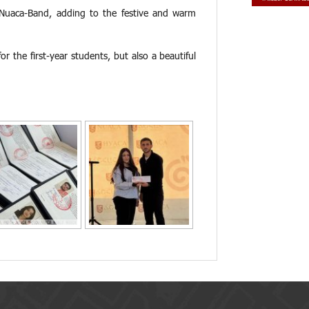
Nuaca-Band, adding to the festive and warm
 the first-year students, but also a beautiful