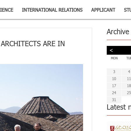
IENCE
INTERNATIONAL RELATIONS
APPLICANT
ST
Archive
ARCHITECTS ARE IN
<
MON
TU
1
1
1
1
1
1
1
1
1
1
1
1
1
1
1
1
1
1
1
2
2
2
1
1
1
2
2
2
1
2
1
2
1
1
2
1
2
2
1
1
2
1
2
2
1
2
1
2
1
2
1
2
1
2
1
3
1
3
1
3
2
2
1
2
3
1
3
3
1
2
3
1
1
2
3
1
2
2
1
3
1
2
3
3
2
2
1
3
1
1
2
3
1
3
2
3
1
2
3
1
2
3
1
1
2
3
1
2
3
2
4
2
1
4
2
4
3
1
3
2
3
1
4
2
4
1
4
2
3
1
4
2
2
1
3
1
4
2
3
3
2
4
2
1
3
1
4
4
3
1
3
2
4
2
2
3
1
4
2
4
3
1
4
2
3
1
1
4
2
3
1
4
2
2
1
3
1
4
2
3
4
3
5
1
3
2
5
3
5
1
4
2
4
3
1
4
2
5
3
5
1
2
5
1
3
1
4
2
5
3
3
2
4
2
5
1
3
1
4
4
3
5
1
3
2
4
2
5
5
1
4
2
4
3
5
1
3
3
1
4
2
5
3
5
1
1
4
2
5
3
1
4
2
2
5
1
3
1
4
2
5
3
3
2
4
2
5
1
3
1
4
5
1
1
4
6
2
4
3
6
1
4
6
2
5
3
5
1
1
4
2
5
3
6
1
4
6
2
3
6
2
4
2
5
1
3
6
1
4
4
3
5
1
3
6
2
4
2
5
5
1
4
6
2
4
3
5
1
3
6
6
2
5
3
5
1
4
6
2
4
1
4
2
5
3
6
1
4
6
2
2
5
1
3
6
1
4
2
5
3
3
6
2
4
2
5
1
3
6
1
4
4
3
5
1
3
6
2
4
2
5
6
2
2
5
7
3
5
1
1
4
7
2
5
7
3
6
1
4
6
2
2
5
1
3
6
1
4
7
2
5
7
3
4
7
3
5
1
3
6
2
4
7
2
5
5
1
4
6
2
4
7
3
5
1
3
6
6
2
5
7
3
5
1
4
6
2
4
7
7
3
6
1
4
6
2
5
7
3
5
1
2
5
1
3
6
1
4
7
2
5
7
3
3
6
2
4
7
2
5
1
3
6
1
4
4
7
3
5
1
3
6
2
4
7
2
5
5
1
4
6
2
4
7
3
5
1
3
6
7
3
3
6
8
4
6
2
2
5
8
3
6
8
4
7
2
5
7
3
3
6
2
4
7
2
5
8
3
6
8
4
5
8
4
6
2
4
7
3
5
8
3
6
6
2
5
7
3
5
8
4
6
2
4
7
7
3
6
8
4
6
2
5
7
3
5
8
8
4
7
2
5
7
3
6
8
4
6
2
3
6
2
4
7
2
5
8
3
6
8
4
4
7
3
5
8
3
6
2
4
7
2
5
5
8
4
6
2
4
7
3
5
8
3
6
6
2
5
7
3
5
8
4
6
2
4
7
8
4
4
7
9
5
7
3
3
6
9
4
7
9
5
8
3
6
8
4
4
7
3
5
8
3
6
9
4
7
9
5
6
9
5
7
3
5
8
4
6
9
4
7
7
3
6
8
4
6
9
5
7
3
5
8
8
4
7
9
5
7
3
6
8
4
6
9
9
5
8
3
6
8
4
7
9
5
7
3
4
7
3
5
8
3
6
9
4
7
9
5
5
8
4
6
9
4
7
3
5
8
3
6
6
9
5
7
3
5
8
4
6
9
4
7
7
3
6
8
4
6
9
5
7
3
5
8
9
5
5
10
10
10
10
10
10
10
10
10
10
10
10
10
10
10
10
10
10
10
8
6
8
4
4
7
5
8
6
9
4
7
9
5
5
8
4
6
9
4
7
5
8
6
7
6
8
4
6
9
5
7
5
8
8
4
7
9
5
7
6
8
4
6
9
9
5
8
6
8
4
7
9
5
7
6
9
4
7
9
5
8
6
8
4
5
8
4
6
9
4
7
5
8
6
6
9
5
7
5
8
4
6
9
4
7
7
6
8
4
6
9
5
7
5
8
8
4
7
9
5
7
6
8
4
6
9
6
6
11
11
11
10
10
10
11
11
11
10
11
10
11
10
10
11
10
11
11
10
10
11
10
11
11
10
11
10
11
10
11
10
11
10
11
9
7
9
5
5
8
6
9
7
5
8
6
6
9
5
7
5
8
6
9
7
8
7
9
5
7
6
8
6
9
9
5
8
6
8
7
9
5
7
6
9
7
9
5
8
6
8
7
5
8
6
9
7
9
5
6
9
5
7
5
8
6
9
7
7
6
8
6
9
5
7
5
8
8
7
9
5
7
6
8
6
9
9
5
8
6
8
7
9
5
7
7
7
10
12
10
12
10
12
11
11
10
11
12
10
12
12
10
11
12
10
10
11
12
10
11
11
10
12
10
11
12
12
11
11
10
12
10
10
11
12
10
12
11
12
10
11
12
10
11
12
10
10
11
12
10
11
12
8
6
6
9
7
8
6
9
7
7
6
8
6
9
7
8
9
8
6
8
7
9
7
6
9
7
9
8
6
8
7
8
6
9
7
9
8
6
9
7
8
6
7
6
8
6
9
7
8
8
7
9
7
6
8
6
9
9
8
6
8
7
9
7
6
9
7
9
8
6
8
8
8
11
13
11
10
13
11
13
12
10
12
11
12
10
13
11
13
10
13
11
12
10
13
11
11
10
12
10
13
11
12
12
11
13
11
10
12
10
13
13
12
10
12
11
13
11
11
12
10
13
11
13
12
10
13
11
12
10
10
13
11
12
10
13
11
11
10
12
10
13
11
12
13
9
7
7
8
9
7
8
8
7
9
7
8
9
9
7
9
8
8
7
8
9
7
9
8
9
7
8
9
7
8
9
7
8
7
9
7
8
9
9
8
8
7
9
7
9
7
9
8
8
7
8
9
7
9
9
9
12
14
10
12
11
14
12
14
10
13
11
13
12
10
13
11
14
12
14
10
11
14
10
12
10
13
11
14
12
12
11
13
11
14
10
12
10
13
13
12
14
10
12
11
13
11
14
14
10
13
11
13
12
14
10
12
12
10
13
11
14
12
14
10
10
13
11
14
12
10
13
11
11
14
10
12
10
13
11
14
12
12
11
13
11
14
10
12
10
13
14
10
10
8
8
9
8
9
9
8
8
9
8
9
9
8
9
8
9
8
9
8
9
8
9
8
8
9
9
9
8
8
8
9
9
8
9
8
3
4
13
15
11
13
12
15
10
13
15
11
14
12
14
10
10
13
11
14
12
15
10
13
15
11
12
15
11
13
11
14
10
12
15
10
13
13
12
14
10
12
15
11
13
11
14
14
10
13
15
11
13
12
14
10
12
15
15
11
14
12
14
10
13
15
11
13
10
13
11
14
12
15
10
13
15
11
11
14
10
12
15
10
13
11
14
12
12
15
11
13
11
14
10
12
15
10
13
13
12
14
10
12
15
11
13
11
14
15
11
11
9
9
9
9
9
9
9
9
9
9
9
9
9
9
9
9
9
9
14
16
12
14
10
10
13
16
11
14
16
12
15
10
13
15
11
11
14
10
12
15
10
13
16
11
14
16
12
13
16
12
14
10
12
15
11
13
16
11
14
14
10
13
15
11
13
16
12
14
10
12
15
15
11
14
16
12
14
10
13
15
11
13
16
16
12
15
10
13
15
11
14
16
12
14
10
11
14
10
12
15
10
13
16
11
14
16
12
12
15
11
13
16
11
14
10
12
15
10
13
13
16
12
14
10
12
15
11
13
16
11
14
14
10
13
15
11
13
16
12
14
10
12
15
16
12
12
15
17
13
15
11
11
14
17
12
15
17
13
16
11
14
16
12
12
15
11
13
16
11
14
17
12
15
17
13
14
17
13
15
11
13
16
12
14
17
12
15
15
11
14
16
12
14
17
13
15
11
13
16
16
12
15
17
13
15
11
14
16
12
14
17
17
13
16
11
14
16
12
15
17
13
15
11
12
15
11
13
16
11
14
17
12
15
17
13
13
16
12
14
17
12
15
11
13
16
11
14
14
17
13
15
11
13
16
12
14
17
12
15
15
11
14
16
12
14
17
13
15
11
13
16
17
13
13
16
18
14
16
12
12
15
18
13
16
18
14
17
12
15
17
13
13
16
12
14
17
12
15
18
13
16
18
14
15
18
14
16
12
14
17
13
15
18
13
16
16
12
15
17
13
15
18
14
16
12
14
17
17
13
16
18
14
16
12
15
17
13
15
18
18
14
17
12
15
17
13
16
18
14
16
12
13
16
12
14
17
12
15
18
13
16
18
14
14
17
13
15
18
13
16
12
14
17
12
15
15
18
14
16
12
14
17
13
15
18
13
16
16
12
15
17
13
15
18
14
16
12
14
17
18
14
14
17
19
15
17
13
13
16
19
14
17
19
15
18
13
16
18
14
14
17
13
15
18
13
16
19
14
17
19
15
16
19
15
17
13
15
18
14
16
19
14
17
17
13
16
18
14
16
19
15
17
13
15
18
18
14
17
19
15
17
13
16
18
14
16
19
19
15
18
13
16
18
14
17
19
15
17
13
14
17
13
15
18
13
16
19
14
17
19
15
15
18
14
16
19
14
17
13
15
18
13
16
16
19
15
17
13
15
18
14
16
19
14
17
17
13
16
18
14
16
19
15
17
13
15
18
19
15
15
18
20
16
18
14
14
17
20
15
18
20
16
19
14
17
19
15
15
18
14
16
19
14
17
20
15
18
20
16
17
20
16
18
14
16
19
15
17
20
15
18
18
14
17
19
15
17
20
16
18
14
16
19
19
15
18
20
16
18
14
17
19
15
17
20
20
16
19
14
17
19
15
18
20
16
18
14
15
18
14
16
19
14
17
20
15
18
20
16
16
19
15
17
20
15
18
14
16
19
14
17
17
20
16
18
14
16
19
15
17
20
15
18
18
14
17
19
15
17
20
16
18
14
16
19
20
16
16
19
21
17
19
15
15
18
21
16
19
21
17
20
15
18
20
16
16
19
15
17
20
15
18
21
16
19
21
17
18
21
17
19
15
17
20
16
18
21
16
19
19
15
18
20
16
18
21
17
19
15
17
20
20
16
19
21
17
19
15
18
20
16
18
21
21
17
20
15
18
20
16
19
21
17
19
15
16
19
15
17
20
15
18
21
16
19
21
17
17
20
16
18
21
16
19
15
17
20
15
18
18
21
17
19
15
17
20
16
18
21
16
19
19
15
18
20
16
18
21
17
19
15
17
20
21
17
17
10
1
20
22
18
20
16
16
19
22
17
20
22
18
21
16
19
21
17
17
20
16
18
21
16
19
22
17
20
22
18
19
22
18
20
16
18
21
17
19
22
17
20
20
16
19
21
17
19
22
18
20
16
18
21
21
17
20
22
18
20
16
19
21
17
19
22
22
18
21
16
19
21
17
20
22
18
20
16
17
20
16
18
21
16
19
22
17
20
22
18
18
21
17
19
22
17
20
16
18
21
16
19
19
22
18
20
16
18
21
17
19
22
17
20
20
16
19
21
17
19
22
18
20
16
18
21
22
18
18
21
23
19
21
17
17
20
23
18
21
23
19
22
17
20
22
18
18
21
17
19
22
17
20
23
18
21
23
19
20
23
19
21
17
19
22
18
20
23
18
21
21
17
20
22
18
20
23
19
21
17
19
22
22
18
21
23
19
21
17
20
22
18
20
23
23
19
22
17
20
22
18
21
23
19
21
17
18
21
17
19
22
17
20
23
18
21
23
19
19
22
18
20
23
18
21
17
19
22
17
20
20
23
19
21
17
19
22
18
20
23
18
21
21
17
20
22
18
20
23
19
21
17
19
22
23
19
19
22
24
20
22
18
18
21
24
19
22
24
20
23
18
21
23
19
19
22
18
20
23
18
21
24
19
22
24
20
21
24
20
22
18
20
23
19
21
24
19
22
22
18
21
23
19
21
24
20
22
18
20
23
23
19
22
24
20
22
18
21
23
19
21
24
24
20
23
18
21
23
19
22
24
20
22
18
19
22
18
20
23
18
21
24
19
22
24
20
20
23
19
21
24
19
22
18
20
23
18
21
21
24
20
22
18
20
23
19
21
24
19
22
22
18
21
23
19
21
24
20
22
18
20
23
24
20
20
23
25
21
23
19
19
22
25
20
23
25
21
24
19
22
24
20
20
23
19
21
24
19
22
25
20
23
25
21
22
25
21
23
19
21
24
20
22
25
20
23
23
19
22
24
20
22
25
21
23
19
21
24
24
20
23
25
21
23
19
22
24
20
22
25
25
21
24
19
22
24
20
23
25
21
23
19
20
23
19
21
24
19
22
25
20
23
25
21
21
24
20
22
25
20
23
19
21
24
19
22
22
25
21
23
19
21
24
20
22
25
20
23
23
19
22
24
20
22
25
21
23
19
21
24
25
21
21
24
26
22
24
20
20
23
26
21
24
26
22
25
20
23
25
21
21
24
20
22
25
20
23
26
21
24
26
22
23
26
22
24
20
22
25
21
23
26
21
24
24
20
23
25
21
23
26
22
24
20
22
25
25
21
24
26
22
24
20
23
25
21
23
26
26
22
25
20
23
25
21
24
26
22
24
20
21
24
20
22
25
20
23
26
21
24
26
22
22
25
21
23
26
21
24
20
22
25
20
23
23
26
22
24
20
22
25
21
23
26
21
24
24
20
23
25
21
23
26
22
24
20
22
25
26
22
22
25
27
23
25
21
21
24
27
22
25
27
23
26
21
24
26
22
22
25
21
23
26
21
24
27
22
25
27
23
24
27
23
25
21
23
26
22
24
27
22
25
25
21
24
26
22
24
27
23
25
21
23
26
26
22
25
27
23
25
21
24
26
22
24
27
27
23
26
21
24
26
22
25
27
23
25
21
22
25
21
23
26
21
24
27
22
25
27
23
23
26
22
24
27
22
25
21
23
26
21
24
24
27
23
25
21
23
26
22
24
27
22
25
25
21
24
26
22
24
27
23
25
21
23
26
27
23
23
26
28
24
26
22
22
25
28
23
26
28
24
27
22
25
27
23
23
26
22
24
27
22
25
28
23
26
28
24
25
28
24
26
22
24
27
23
25
28
23
26
26
22
25
27
23
25
28
24
26
22
24
27
27
23
26
28
24
26
22
25
27
23
25
28
28
24
27
22
25
27
23
26
28
24
26
22
23
26
22
24
27
22
25
28
23
26
28
24
24
27
23
25
28
23
26
22
24
27
22
25
25
28
24
26
22
24
27
23
25
28
23
26
26
22
25
27
23
25
28
24
26
22
24
27
28
24
24
17
1
27
29
25
27
23
23
26
29
24
27
29
25
28
23
26
28
24
24
27
23
25
28
23
26
29
24
27
29
25
26
29
25
27
23
25
28
24
26
29
24
27
27
23
26
28
24
26
29
25
27
23
25
28
28
24
27
29
25
27
23
26
28
24
26
29
25
28
23
26
28
24
27
29
25
27
23
24
27
23
25
28
23
26
29
24
27
29
25
25
28
24
26
29
24
27
23
25
28
23
26
26
29
25
27
23
25
28
24
26
29
24
27
27
23
26
28
24
26
29
25
27
23
25
28
29
25
25
28
30
26
28
24
24
27
30
25
28
30
26
29
24
27
29
25
25
28
24
26
29
24
27
30
25
28
30
26
27
30
26
28
24
26
29
25
27
30
25
28
28
24
27
29
25
27
30
26
28
24
26
29
25
28
30
26
28
24
27
29
25
27
30
26
29
24
27
29
25
28
30
26
28
24
25
28
24
26
29
24
27
30
25
28
30
26
26
29
25
27
30
25
28
24
26
29
24
27
27
30
26
28
24
26
29
25
27
30
25
28
28
24
27
29
25
27
30
26
28
24
26
29
26
26
29
27
29
25
25
28
31
26
29
27
30
25
28
30
26
26
29
25
27
30
25
28
31
26
29
27
28
31
27
29
25
27
30
26
28
31
26
29
25
28
30
26
28
31
27
29
25
27
30
26
29
27
29
25
28
30
26
28
31
27
30
25
28
30
26
29
27
29
25
26
29
25
27
30
25
28
31
26
29
27
27
30
26
28
31
26
29
25
27
30
25
28
28
31
27
29
25
27
30
26
28
31
26
29
25
28
30
26
28
31
27
29
25
27
30
27
27
30
28
30
26
26
29
27
30
28
31
26
29
27
27
30
26
28
31
26
29
27
30
28
29
28
30
26
28
31
27
29
27
30
26
29
27
29
28
30
26
28
31
27
30
28
30
26
29
27
29
28
31
26
29
27
30
28
30
26
27
30
26
28
31
26
29
27
30
28
28
31
27
29
27
30
26
28
31
26
29
28
30
26
28
31
27
29
27
30
26
29
27
29
28
30
26
28
31
28
28
31
29
27
27
30
28
31
29
27
30
28
28
31
27
29
27
30
28
31
29
29
27
29
28
30
28
31
27
30
28
30
29
27
29
28
31
29
27
30
28
30
29
27
30
28
31
29
27
28
31
27
29
27
30
28
31
29
28
30
28
31
27
29
27
30
29
27
29
28
30
28
31
27
30
28
30
29
27
29
29
29
30
28
28
31
29
30
28
31
29
28
30
28
31
29
30
30
28
30
29
29
28
31
29
30
28
30
29
30
28
31
29
30
28
31
29
30
28
29
28
30
28
31
29
30
29
29
28
30
28
31
30
28
30
29
29
28
31
29
30
28
30
30
30
31
29
30
31
29
30
29
29
30
31
31
29
30
30
29
30
31
29
30
31
29
30
31
29
30
31
29
29
29
30
31
30
30
29
29
31
29
30
30
29
30
31
29
31
31
24
2
30
30
31
30
30
30
31
30
31
30
31
30
31
30
31
30
30
30
31
30
30
30
31
30
31
30
31
31
31
31
31
31
31
31
31
31
31
31
31
Latest 