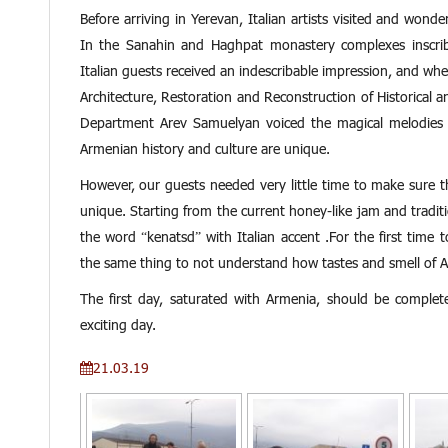
Before arriving in Yerevan, Italian artists visited and wonde
In the Sanahin and Haghpat monastery complexes inscri
Italian guests received an indescribable impression, and wh
Architecture, Restoration and Reconstruction of Historical a
Department Arev Samuelyan voiced the magical melodies 
Armenian history and culture are unique.
However, our guests needed very little time to make sure t
unique. Starting from the current honey-like jam and traditi
the word “kenatsd” with Italian accent .For the first time
the same thing to not understand how tastes and smell of A
The first day, saturated with Armenia, should be complet
exciting day.
21.03.19