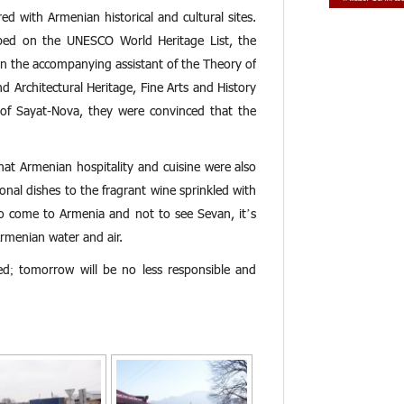
red with Armenian historical and cultural sites.
bed on the UNESCO World Heritage List, the
en the accompanying assistant of the Theory of
nd Architectural Heritage, Fine Arts and History
of Sayat-Nova, they were convinced that the
hat Armenian hospitality and cuisine were also
onal dishes to the fragrant wine sprinkled with
 to come to Armenia and not to see Sevan, it’s
rmenian water and air.
ed; tomorrow will be no less responsible and