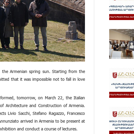
 the Armenian spring sun. Starting from the
tted that it was impossible not to fall in love
informed, tomorrow, on March 22, the Italian
 of Architecture and Construction of Armenia.
ects Livio Sacchi, Stefano Ragazzo, Francesco
nnunziato arrived in Armenia to be present at
xhibition and conduct a course of lectures.