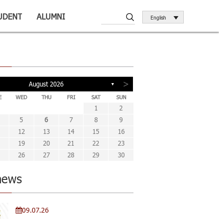
UDENT
ALUMNI
English
>
August 2026
▼
E
WED
THU
FRI
SAT
SUN
1
2
5
6
7
8
9
1
12
13
14
15
16
8
19
20
21
22
23
5
26
27
28
29
30
news
09.07.26