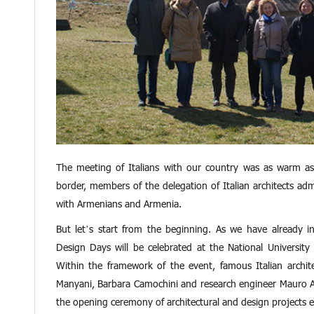
The meeting of Italians with our country was as warm as
border, members of the delegation of Italian architects admi
with Armenians and Armenia.
But let’s start from the beginning. As we have already 
Design Days will be celebrated at the National University
Within the framework of the event, famous Italian archit
Manyani, Barbara Camochini and research engineer Mauro A
the opening ceremony of architectural and design projects e