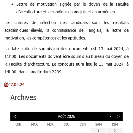
Lettre de motivation signée par le doyen de la Faculté
d’architecture et le candidat en anglais et en arménien.
Les critères de sélection des candidats sont les résultats
académiques élevés, la connaissance de l’anglais, la lettre de
motivation, les compétences et les aptitudes.
La date limite de soumission des documents est 13 mai 2024, à
11h00. Les documents doivent être soumis au bureau du doyen de
la Faculté d’architecture. Le concours aura lieu le 13 mai 2024, à
14h00, dans l’auditorium 2239.
07.05.24
Archives
<
>
Août 2026
▼
LUN
MAR
MER
JEU
VEN
SAM
DIM
5
7
3
5
1
1
4
7
2
5
7
3
6
1
4
6
2
2
5
1
3
6
1
4
7
2
5
7
3
4
7
3
5
1
3
6
2
4
7
2
5
5
1
4
6
2
4
7
3
5
1
3
6
6
2
5
7
3
5
1
4
6
2
4
7
7
3
6
4
6
2
5
7
3
5
1
2
5
1
3
6
1
4
7
2
5
7
3
3
6
2
4
7
2
5
1
3
6
1
4
4
7
3
5
1
3
6
7
1
2