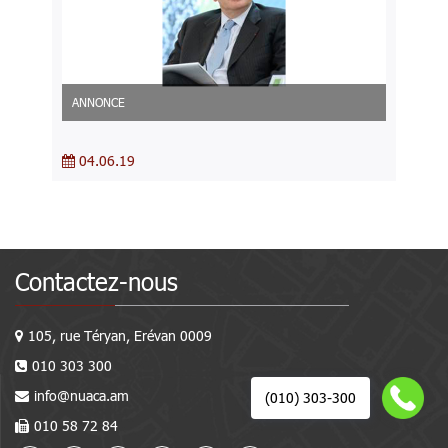
ANNONCE
04.06.19
Contactez-nous
105, rue Téryan, Erévan 0009
010 303 300
info@nuaca.am
(010) 303-300
010 58 72 84