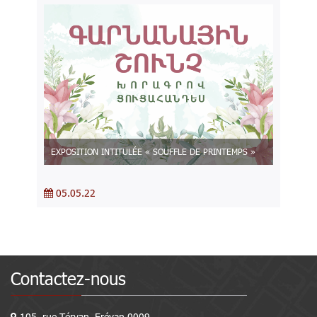
EXPOSITION INTITULÉE « SOUFFLE DE PRINTEMPS »
05.05.22
Contactez-nous
105, rue Téryan, Erévan 0009