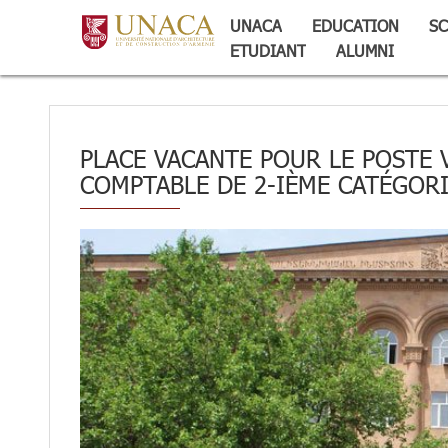
UNACA
EDUCATION
SC
ETUDIANT
ALUMNI
PLACE VACANTE POUR LE POSTE 
COMPTABLE DE 2-IÈME CATÉGOR