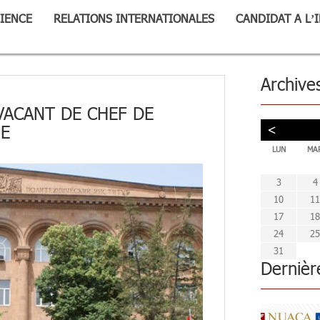
IENCE
RELATIONS INTERNATIONALES
CANDIDAT A L’
Archive
VACANT DE CHEF DE
IE
<
LUN
MA
1
1
1
1
1
1
1
1
1
1
1
1
1
1
1
1
1
2
2
2
1
1
1
2
2
2
1
2
1
2
1
1
2
1
2
2
1
1
2
1
2
2
1
2
1
2
1
2
1
3
1
3
1
3
2
2
1
2
3
1
3
3
1
2
3
1
1
2
3
1
2
2
1
3
1
2
3
3
2
2
1
3
1
1
2
3
1
3
2
3
1
2
3
1
2
3
2
4
2
1
4
2
4
3
1
3
2
3
1
4
2
4
1
4
2
3
1
4
2
2
1
3
1
4
2
3
3
2
4
2
1
3
1
4
4
3
1
3
2
4
2
2
3
1
4
2
4
3
1
4
2
3
1
1
4
2
3
4
3
5
1
3
2
5
3
5
1
4
2
4
3
1
4
2
5
3
5
1
2
5
1
3
1
4
2
5
3
3
2
4
2
5
1
3
1
4
4
3
5
1
3
2
4
2
5
5
1
4
2
4
3
5
1
3
3
1
4
2
5
3
5
1
1
4
2
5
3
1
4
2
2
5
1
3
1
4
5
4
6
2
4
3
6
1
4
6
2
5
3
5
1
1
4
2
5
3
6
1
4
6
2
3
6
2
4
2
5
1
3
6
1
4
4
3
5
1
3
6
2
4
2
5
5
1
4
6
2
4
3
5
1
3
6
6
2
5
3
5
1
4
6
2
4
1
4
2
5
3
6
1
4
6
2
2
5
1
3
6
1
4
2
5
3
3
6
2
4
2
5
6
5
7
3
5
1
1
4
7
2
5
7
3
6
1
4
6
2
2
5
1
3
6
1
4
7
2
5
7
3
4
7
3
5
1
3
6
2
4
7
2
5
5
1
4
6
2
4
7
3
5
1
3
6
6
2
5
7
3
5
1
4
6
2
4
7
7
3
6
4
6
2
5
7
3
5
1
2
5
1
3
6
1
4
7
2
5
7
3
3
6
2
4
7
2
5
1
3
6
1
4
4
7
3
5
1
3
6
7
6
8
4
6
2
2
5
8
3
6
8
4
7
2
5
7
3
3
6
2
4
7
2
5
8
3
6
8
4
5
8
4
6
2
4
7
3
5
8
3
6
6
2
5
7
3
5
8
4
6
2
4
7
7
3
6
8
4
6
2
5
7
3
5
8
8
4
7
5
7
3
6
8
4
6
2
3
6
2
4
7
2
5
8
3
6
8
4
4
7
3
5
8
3
6
2
4
7
2
5
5
8
4
6
2
4
7
8
7
9
5
7
3
3
6
9
4
7
9
5
8
3
6
8
4
4
7
3
5
8
3
6
9
4
7
9
5
6
9
5
7
3
5
8
4
6
9
4
7
7
3
6
8
4
6
9
5
7
3
5
8
8
4
7
9
5
7
3
6
8
4
6
9
9
5
8
6
8
4
7
9
5
7
3
4
7
3
5
8
3
6
9
4
7
9
5
5
8
4
6
9
4
7
3
5
8
3
6
6
9
5
7
3
5
8
9
10
10
10
10
10
10
10
10
10
10
10
10
10
10
10
10
10
8
6
8
4
4
7
5
8
6
9
4
7
9
5
5
8
4
6
9
4
7
5
8
6
7
6
8
4
6
9
5
7
5
8
8
4
7
9
5
7
6
8
4
6
9
9
5
8
6
8
4
7
9
5
7
6
9
7
9
5
8
6
8
4
5
8
4
6
9
4
7
5
8
6
6
9
5
7
5
8
4
6
9
4
7
7
6
8
4
6
9
11
11
11
10
10
10
11
11
11
10
11
10
11
10
10
11
10
11
11
10
10
11
10
11
11
10
11
10
11
10
11
9
7
9
5
5
8
6
9
7
5
8
6
6
9
5
7
5
8
6
9
7
8
7
9
5
7
6
8
6
9
9
5
8
6
8
7
9
5
7
6
9
7
9
5
8
6
8
7
8
6
9
7
9
5
6
9
5
7
5
8
6
9
7
7
6
8
6
9
5
7
5
8
8
7
9
5
7
10
12
10
12
10
12
11
11
10
11
12
10
12
12
10
11
12
10
10
11
12
10
11
11
10
12
10
11
12
12
11
11
10
12
10
10
11
12
10
12
11
12
10
11
12
10
11
12
8
6
6
9
7
8
6
9
7
7
6
8
6
9
7
8
9
8
6
8
7
9
7
6
9
7
9
8
6
8
7
8
6
9
7
9
8
9
7
8
6
7
6
8
6
9
7
8
8
7
9
7
6
8
6
9
9
8
6
8
11
13
11
10
13
11
13
12
10
12
11
12
10
13
11
13
10
13
11
12
10
13
11
11
10
12
10
13
11
12
12
11
13
11
10
12
10
13
13
12
10
12
11
13
11
11
12
10
13
11
13
12
10
13
11
12
10
10
13
11
12
13
9
7
7
8
9
7
8
8
7
9
7
8
9
9
7
9
8
8
7
8
9
7
9
8
9
7
8
9
8
9
7
8
7
9
7
8
9
9
8
8
7
9
7
9
7
9
12
14
10
12
11
14
12
14
10
13
11
13
12
10
13
11
14
12
14
10
11
14
10
12
10
13
11
14
12
12
11
13
11
14
10
12
10
13
13
12
14
10
12
11
13
11
14
14
10
13
11
13
12
14
10
12
12
10
13
11
14
12
14
10
10
13
11
14
12
10
13
11
11
14
10
12
10
13
14
8
8
9
8
9
9
8
8
9
8
9
9
8
9
8
9
8
9
9
8
9
8
8
9
9
9
8
8
8
3
4
13
15
11
13
12
15
10
13
15
11
14
12
14
10
10
13
11
14
12
15
10
13
15
11
12
15
11
13
11
14
10
12
15
10
13
13
12
14
10
12
15
11
13
11
14
14
10
13
15
11
13
12
14
10
12
15
15
11
14
12
14
10
13
15
11
13
10
13
11
14
12
15
10
13
15
11
11
14
10
12
15
10
13
11
14
12
12
15
11
13
11
14
15
9
9
9
9
9
9
9
9
9
9
9
9
9
9
9
14
16
12
14
10
10
13
16
11
14
16
12
15
10
13
15
11
11
14
10
12
15
10
13
16
11
14
16
12
13
16
12
14
10
12
15
11
13
16
11
14
14
10
13
15
11
13
16
12
14
10
12
15
15
11
14
16
12
14
10
13
15
11
13
16
16
12
15
13
15
11
14
16
12
14
10
11
14
10
12
15
10
13
16
11
14
16
12
12
15
11
13
16
11
14
10
12
15
10
13
13
16
12
14
10
12
15
16
15
17
13
15
11
11
14
17
12
15
17
13
16
11
14
16
12
12
15
11
13
16
11
14
17
12
15
17
13
14
17
13
15
11
13
16
12
14
17
12
15
15
11
14
16
12
14
17
13
15
11
13
16
16
12
15
17
13
15
11
14
16
12
14
17
17
13
16
14
16
12
15
17
13
15
11
12
15
11
13
16
11
14
17
12
15
17
13
13
16
12
14
17
12
15
11
13
16
11
14
14
17
13
15
11
13
16
17
16
18
14
16
12
12
15
18
13
16
18
14
17
12
15
17
13
13
16
12
14
17
12
15
18
13
16
18
14
15
18
14
16
12
14
17
13
15
18
13
16
16
12
15
17
13
15
18
14
16
12
14
17
17
13
16
18
14
16
12
15
17
13
15
18
18
14
17
15
17
13
16
18
14
16
12
13
16
12
14
17
12
15
18
13
16
18
14
14
17
13
15
18
13
16
12
14
17
12
15
15
18
14
16
12
14
17
18
17
19
15
17
13
13
16
19
14
17
19
15
18
13
16
18
14
14
17
13
15
18
13
16
19
14
17
19
15
16
19
15
17
13
15
18
14
16
19
14
17
17
13
16
18
14
16
19
15
17
13
15
18
18
14
17
19
15
17
13
16
18
14
16
19
19
15
18
16
18
14
17
19
15
17
13
14
17
13
15
18
13
16
19
14
17
19
15
15
18
14
16
19
14
17
13
15
18
13
16
16
19
15
17
13
15
18
19
18
20
16
18
14
14
17
20
15
18
20
16
19
14
17
19
15
15
18
14
16
19
14
17
20
15
18
20
16
17
20
16
18
14
16
19
15
17
20
15
18
18
14
17
19
15
17
20
16
18
14
16
19
19
15
18
20
16
18
14
17
19
15
17
20
20
16
19
17
19
15
18
20
16
18
14
15
18
14
16
19
14
17
20
15
18
20
16
16
19
15
17
20
15
18
14
16
19
14
17
17
20
16
18
14
16
19
20
19
21
17
19
15
15
18
21
16
19
21
17
20
15
18
20
16
16
19
15
17
20
15
18
21
16
19
21
17
18
21
17
19
15
17
20
16
18
21
16
19
19
15
18
20
16
18
21
17
19
15
17
20
20
16
19
21
17
19
15
18
20
16
18
21
21
17
20
18
20
16
19
21
17
19
15
16
19
15
17
20
15
18
21
16
19
21
17
17
20
16
18
21
16
19
15
17
20
15
18
18
21
17
19
15
17
20
21
10
1
20
22
18
20
16
16
19
22
17
20
22
18
21
16
19
21
17
17
20
16
18
21
16
19
22
17
20
22
18
19
22
18
20
16
18
21
17
19
22
17
20
20
16
19
21
17
19
22
18
20
16
18
21
21
17
20
22
18
20
16
19
21
17
19
22
22
18
21
19
21
17
20
22
18
20
16
17
20
16
18
21
16
19
22
17
20
22
18
18
21
17
19
22
17
20
16
18
21
16
19
19
22
18
20
16
18
21
22
21
23
19
21
17
17
20
23
18
21
23
19
22
17
20
22
18
18
21
17
19
22
17
20
23
18
21
23
19
20
23
19
21
17
19
22
18
20
23
18
21
21
17
20
22
18
20
23
19
21
17
19
22
22
18
21
23
19
21
17
20
22
18
20
23
23
19
22
20
22
18
21
23
19
21
17
18
21
17
19
22
17
20
23
18
21
23
19
19
22
18
20
23
18
21
17
19
22
17
20
20
23
19
21
17
19
22
23
22
24
20
22
18
18
21
24
19
22
24
20
23
18
21
23
19
19
22
18
20
23
18
21
24
19
22
24
20
21
24
20
22
18
20
23
19
21
24
19
22
22
18
21
23
19
21
24
20
22
18
20
23
23
19
22
24
20
22
18
21
23
19
21
24
24
20
23
21
23
19
22
24
20
22
18
19
22
18
20
23
18
21
24
19
22
24
20
20
23
19
21
24
19
22
18
20
23
18
21
21
24
20
22
18
20
23
24
23
25
21
23
19
19
22
25
20
23
25
21
24
19
22
24
20
20
23
19
21
24
19
22
25
20
23
25
21
22
25
21
23
19
21
24
20
22
25
20
23
23
19
22
24
20
22
25
21
23
19
21
24
24
20
23
25
21
23
19
22
24
20
22
25
25
21
24
22
24
20
23
25
21
23
19
20
23
19
21
24
19
22
25
20
23
25
21
21
24
20
22
25
20
23
19
21
24
19
22
22
25
21
23
19
21
24
25
24
26
22
24
20
20
23
26
21
24
26
22
25
20
23
25
21
21
24
20
22
25
20
23
26
21
24
26
22
23
26
22
24
20
22
25
21
23
26
21
24
24
20
23
25
21
23
26
22
24
20
22
25
25
21
24
26
22
24
20
23
25
21
23
26
26
22
25
23
25
21
24
26
22
24
20
21
24
20
22
25
20
23
26
21
24
26
22
22
25
21
23
26
21
24
20
22
25
20
23
23
26
22
24
20
22
25
26
25
27
23
25
21
21
24
27
22
25
27
23
26
21
24
26
22
22
25
21
23
26
21
24
27
22
25
27
23
24
27
23
25
21
23
26
22
24
27
22
25
25
21
24
26
22
24
27
23
25
21
23
26
26
22
25
27
23
25
21
24
26
22
24
27
27
23
26
24
26
22
25
27
23
25
21
22
25
21
23
26
21
24
27
22
25
27
23
23
26
22
24
27
22
25
21
23
26
21
24
24
27
23
25
21
23
26
27
26
28
24
26
22
22
25
28
23
26
28
24
27
22
25
27
23
23
26
22
24
27
22
25
28
23
26
28
24
25
28
24
26
22
24
27
23
25
28
23
26
26
22
25
27
23
25
28
24
26
22
24
27
27
23
26
28
24
26
22
25
27
23
25
28
28
24
27
25
27
23
26
28
24
26
22
23
26
22
24
27
22
25
28
23
26
28
24
24
27
23
25
28
23
26
22
24
27
22
25
25
28
24
26
22
24
27
28
17
1
27
29
25
27
23
23
26
29
24
27
29
25
28
23
26
28
24
24
27
23
25
28
23
26
29
24
27
29
25
26
29
25
27
23
25
28
24
26
29
24
27
27
23
26
28
24
26
29
25
27
23
25
28
28
24
27
29
25
27
23
26
28
24
26
29
25
28
26
28
24
27
29
25
27
23
24
27
23
25
28
23
26
29
24
27
29
25
25
28
24
26
29
24
27
23
25
28
23
26
26
29
25
27
23
25
28
29
28
30
26
28
24
24
27
30
25
28
30
26
29
24
27
29
25
25
28
24
26
29
24
27
30
25
28
30
26
27
30
26
28
24
26
29
25
27
30
25
28
28
24
27
29
25
27
30
26
28
24
26
29
25
28
30
26
28
24
27
29
25
27
30
26
29
27
29
25
28
30
26
28
24
25
28
24
26
29
24
27
30
25
28
30
26
26
29
25
27
30
25
28
24
26
29
24
27
27
30
26
28
24
26
29
30
29
27
29
25
25
28
31
26
29
27
30
25
28
30
26
26
29
25
27
30
25
28
31
26
29
27
28
31
27
29
25
27
30
26
28
31
26
29
25
28
30
26
28
31
27
29
25
27
30
26
29
27
29
25
28
30
26
28
31
27
30
28
30
26
29
27
29
25
26
29
25
27
30
25
28
31
26
29
27
27
30
26
28
31
26
29
25
27
30
25
28
28
31
27
29
25
27
30
31
30
28
30
26
26
29
27
30
28
31
26
29
27
27
30
26
28
31
26
29
27
30
28
29
28
30
26
28
31
27
29
27
30
26
29
27
29
28
30
26
28
31
27
30
28
30
26
29
27
29
28
31
29
27
30
28
30
26
27
30
26
28
31
26
29
27
30
28
28
31
27
29
27
30
26
28
31
26
29
28
30
26
28
31
31
29
27
27
30
28
31
29
27
30
28
28
31
27
29
27
30
28
31
29
29
27
29
28
30
28
31
27
30
28
30
29
27
29
28
31
29
27
30
28
30
29
30
28
31
29
27
28
31
27
29
27
30
28
31
29
28
30
28
31
27
29
27
30
29
27
29
30
28
28
31
29
30
28
31
29
28
30
28
31
29
30
30
28
30
29
29
28
31
29
30
28
30
29
30
28
31
29
30
31
29
30
28
29
28
30
28
31
29
30
29
29
28
30
28
31
30
28
30
31
29
30
31
29
30
29
29
30
31
31
29
30
30
29
30
31
29
30
31
29
30
31
30
31
29
29
29
30
31
30
30
29
29
31
29
24
2
30
30
31
30
30
30
31
30
31
30
31
30
31
31
30
30
30
31
30
30
30
31
31
31
31
31
31
31
31
31
31
31
Dernière