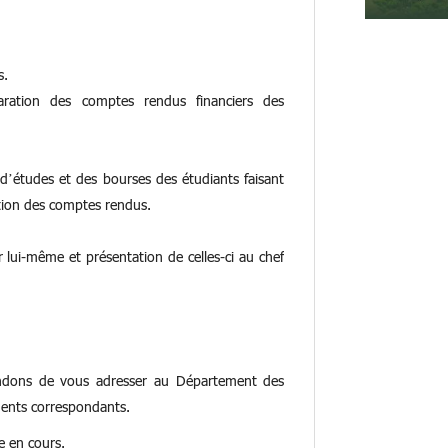
s.
aration des comptes rendus financiers des
 d’études et des bourses des étudiants faisant
ration des comptes rendus.
 lui-même et présentation de celles-ci au chef
ndons de vous adresser au Département des
ments correspondants.
e en cours.