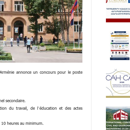
 d’Arménie annonce un concours pour le poste
el secondaire.
lation du travail, de l’éducation et des actes
de 10 heures au minimum.