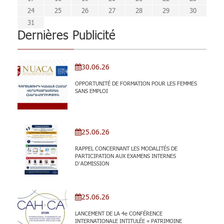
31
29
30
31
29
30
29
29
30
31
31
29
30
30
29
30
31
29
30
31
29
30
31
30
31
29
29
29
30
31
30
30
29
29
31
29
24
25
26
27
28
29
30
31
Dernières Publicité
30.06.26
OPPORTUNITÉ DE FORMATION POUR LES FEMMES
SANS EMPLOI
25.06.26
RAPPEL CONCERNANT LES MODALITÉS DE
PARTICIPATION AUX EXAMENS INTERNES
D’ADMISSION
25.06.26
LANCEMENT DE LA 4e CONFÉRENCE
INTERNATIONALE INTITULÉE « PATRIMOINE