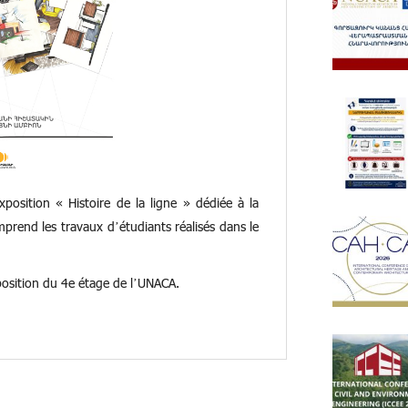
xposition « Histoire de la ligne » dédiée à la
rend les travaux d’étudiants réalisés dans le
position du 4
e
étage de l’UNACA.