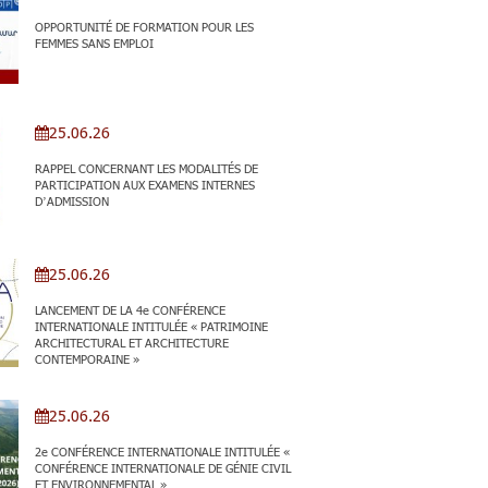
OPPORTUNITÉ DE FORMATION POUR LES
FEMMES SANS EMPLOI
25.06.26
RAPPEL CONCERNANT LES MODALITÉS DE
PARTICIPATION AUX EXAMENS INTERNES
D’ADMISSION
25.06.26
LANCEMENT DE LA 4e CONFÉRENCE
INTERNATIONALE INTITULÉE « PATRIMOINE
ARCHITECTURAL ET ARCHITECTURE
CONTEMPORAINE »
25.06.26
2e CONFÉRENCE INTERNATIONALE INTITULÉE «
CONFÉRENCE INTERNATIONALE DE GÉNIE CIVIL
ET ENVIRONNEMENTAL »