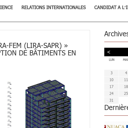
IENCE
RELATIONS INTERNATIONALES
CANDIDAT A L’
Archive
RA-FEM (LIRA-SAPR) »
PTION DE BÂTIMENTS EN
<
LUN
MA
1
1
1
1
1
1
1
1
1
1
1
1
1
1
1
1
1
2
2
2
1
1
1
2
2
2
1
2
1
2
1
1
2
1
2
2
1
1
2
1
2
2
1
2
1
2
1
2
1
3
1
3
1
3
2
2
1
2
3
1
3
3
1
2
3
1
1
2
3
1
2
2
1
3
1
2
3
3
2
2
1
3
1
1
2
3
1
3
2
3
1
2
3
1
2
3
2
4
2
1
4
2
4
3
1
3
2
3
1
4
2
4
1
4
2
3
1
4
2
2
1
3
1
4
2
3
3
2
4
2
1
3
1
4
4
3
1
3
2
4
2
2
3
1
4
2
4
3
1
4
2
3
1
1
4
2
3
4
3
5
1
3
2
5
3
5
1
4
2
4
3
1
4
2
5
3
5
1
2
5
1
3
1
4
2
5
3
3
2
4
2
5
1
3
1
4
4
3
5
1
3
2
4
2
5
5
1
4
2
4
3
5
1
3
3
1
4
2
5
3
5
1
1
4
2
5
3
1
4
2
2
5
1
3
1
4
5
4
6
2
4
3
6
1
4
6
2
5
3
5
1
1
4
2
5
3
6
1
4
6
2
3
6
2
4
2
5
1
3
6
1
4
4
3
5
1
3
6
2
4
2
5
5
1
4
6
2
4
3
5
1
3
6
6
2
5
3
5
1
4
6
2
4
1
4
2
5
3
6
1
4
6
2
2
5
1
3
6
1
4
2
5
3
3
6
2
4
2
5
6
5
7
3
5
1
1
4
7
2
5
7
3
6
1
4
6
2
2
5
1
3
6
1
4
7
2
5
7
3
4
7
3
5
1
3
6
2
4
7
2
5
5
1
4
6
2
4
7
3
5
1
3
6
6
2
5
7
3
5
1
4
6
2
4
7
7
3
6
4
6
2
5
7
3
5
1
2
5
1
3
6
1
4
7
2
5
7
3
3
6
2
4
7
2
5
1
3
6
1
4
4
7
3
5
1
3
6
7
6
8
4
6
2
2
5
8
3
6
8
4
7
2
5
7
3
3
6
2
4
7
2
5
8
3
6
8
4
5
8
4
6
2
4
7
3
5
8
3
6
6
2
5
7
3
5
8
4
6
2
4
7
7
3
6
8
4
6
2
5
7
3
5
8
8
4
7
5
7
3
6
8
4
6
2
3
6
2
4
7
2
5
8
3
6
8
4
4
7
3
5
8
3
6
2
4
7
2
5
5
8
4
6
2
4
7
8
7
9
5
7
3
3
6
9
4
7
9
5
8
3
6
8
4
4
7
3
5
8
3
6
9
4
7
9
5
6
9
5
7
3
5
8
4
6
9
4
7
7
3
6
8
4
6
9
5
7
3
5
8
8
4
7
9
5
7
3
6
8
4
6
9
9
5
8
6
8
4
7
9
5
7
3
4
7
3
5
8
3
6
9
4
7
9
5
5
8
4
6
9
4
7
3
5
8
3
6
6
9
5
7
3
5
8
9
10
10
10
10
10
10
10
10
10
10
10
10
10
10
10
10
10
8
6
8
4
4
7
5
8
6
9
4
7
9
5
5
8
4
6
9
4
7
5
8
6
7
6
8
4
6
9
5
7
5
8
8
4
7
9
5
7
6
8
4
6
9
9
5
8
6
8
4
7
9
5
7
6
9
7
9
5
8
6
8
4
5
8
4
6
9
4
7
5
8
6
6
9
5
7
5
8
4
6
9
4
7
7
6
8
4
6
9
11
11
11
10
10
10
11
11
11
10
11
10
11
10
10
11
10
11
11
10
10
11
10
11
11
10
11
10
11
10
11
9
7
9
5
5
8
6
9
7
5
8
6
6
9
5
7
5
8
6
9
7
8
7
9
5
7
6
8
6
9
9
5
8
6
8
7
9
5
7
6
9
7
9
5
8
6
8
7
8
6
9
7
9
5
6
9
5
7
5
8
6
9
7
7
6
8
6
9
5
7
5
8
8
7
9
5
7
10
12
10
12
10
12
11
11
10
11
12
10
12
12
10
11
12
10
10
11
12
10
11
11
10
12
10
11
12
12
11
11
10
12
10
10
11
12
10
12
11
12
10
11
12
10
11
12
8
6
6
9
7
8
6
9
7
7
6
8
6
9
7
8
9
8
6
8
7
9
7
6
9
7
9
8
6
8
7
8
6
9
7
9
8
9
7
8
6
7
6
8
6
9
7
8
8
7
9
7
6
8
6
9
9
8
6
8
11
13
11
10
13
11
13
12
10
12
11
12
10
13
11
13
10
13
11
12
10
13
11
11
10
12
10
13
11
12
12
11
13
11
10
12
10
13
13
12
10
12
11
13
11
11
12
10
13
11
13
12
10
13
11
12
10
10
13
11
12
13
9
7
7
8
9
7
8
8
7
9
7
8
9
9
7
9
8
8
7
8
9
7
9
8
9
7
8
9
8
9
7
8
7
9
7
8
9
9
8
8
7
9
7
9
7
9
12
14
10
12
11
14
12
14
10
13
11
13
12
10
13
11
14
12
14
10
11
14
10
12
10
13
11
14
12
12
11
13
11
14
10
12
10
13
13
12
14
10
12
11
13
11
14
14
10
13
11
13
12
14
10
12
12
10
13
11
14
12
14
10
10
13
11
14
12
10
13
11
11
14
10
12
10
13
14
8
8
9
8
9
9
8
8
9
8
9
9
8
9
8
9
8
9
9
8
9
8
8
9
9
9
8
8
8
3
4
13
15
11
13
12
15
10
13
15
11
14
12
14
10
10
13
11
14
12
15
10
13
15
11
12
15
11
13
11
14
10
12
15
10
13
13
12
14
10
12
15
11
13
11
14
14
10
13
15
11
13
12
14
10
12
15
15
11
14
12
14
10
13
15
11
13
10
13
11
14
12
15
10
13
15
11
11
14
10
12
15
10
13
11
14
12
12
15
11
13
11
14
15
9
9
9
9
9
9
9
9
9
9
9
9
9
9
9
14
16
12
14
10
10
13
16
11
14
16
12
15
10
13
15
11
11
14
10
12
15
10
13
16
11
14
16
12
13
16
12
14
10
12
15
11
13
16
11
14
14
10
13
15
11
13
16
12
14
10
12
15
15
11
14
16
12
14
10
13
15
11
13
16
16
12
15
13
15
11
14
16
12
14
10
11
14
10
12
15
10
13
16
11
14
16
12
12
15
11
13
16
11
14
10
12
15
10
13
13
16
12
14
10
12
15
16
15
17
13
15
11
11
14
17
12
15
17
13
16
11
14
16
12
12
15
11
13
16
11
14
17
12
15
17
13
14
17
13
15
11
13
16
12
14
17
12
15
15
11
14
16
12
14
17
13
15
11
13
16
16
12
15
17
13
15
11
14
16
12
14
17
17
13
16
14
16
12
15
17
13
15
11
12
15
11
13
16
11
14
17
12
15
17
13
13
16
12
14
17
12
15
11
13
16
11
14
14
17
13
15
11
13
16
17
16
18
14
16
12
12
15
18
13
16
18
14
17
12
15
17
13
13
16
12
14
17
12
15
18
13
16
18
14
15
18
14
16
12
14
17
13
15
18
13
16
16
12
15
17
13
15
18
14
16
12
14
17
17
13
16
18
14
16
12
15
17
13
15
18
18
14
17
15
17
13
16
18
14
16
12
13
16
12
14
17
12
15
18
13
16
18
14
14
17
13
15
18
13
16
12
14
17
12
15
15
18
14
16
12
14
17
18
17
19
15
17
13
13
16
19
14
17
19
15
18
13
16
18
14
14
17
13
15
18
13
16
19
14
17
19
15
16
19
15
17
13
15
18
14
16
19
14
17
17
13
16
18
14
16
19
15
17
13
15
18
18
14
17
19
15
17
13
16
18
14
16
19
19
15
18
16
18
14
17
19
15
17
13
14
17
13
15
18
13
16
19
14
17
19
15
15
18
14
16
19
14
17
13
15
18
13
16
16
19
15
17
13
15
18
19
18
20
16
18
14
14
17
20
15
18
20
16
19
14
17
19
15
15
18
14
16
19
14
17
20
15
18
20
16
17
20
16
18
14
16
19
15
17
20
15
18
18
14
17
19
15
17
20
16
18
14
16
19
19
15
18
20
16
18
14
17
19
15
17
20
20
16
19
17
19
15
18
20
16
18
14
15
18
14
16
19
14
17
20
15
18
20
16
16
19
15
17
20
15
18
14
16
19
14
17
17
20
16
18
14
16
19
20
19
21
17
19
15
15
18
21
16
19
21
17
20
15
18
20
16
16
19
15
17
20
15
18
21
16
19
21
17
18
21
17
19
15
17
20
16
18
21
16
19
19
15
18
20
16
18
21
17
19
15
17
20
20
16
19
21
17
19
15
18
20
16
18
21
21
17
20
18
20
16
19
21
17
19
15
16
19
15
17
20
15
18
21
16
19
21
17
17
20
16
18
21
16
19
15
17
20
15
18
18
21
17
19
15
17
20
21
10
1
20
22
18
20
16
16
19
22
17
20
22
18
21
16
19
21
17
17
20
16
18
21
16
19
22
17
20
22
18
19
22
18
20
16
18
21
17
19
22
17
20
20
16
19
21
17
19
22
18
20
16
18
21
21
17
20
22
18
20
16
19
21
17
19
22
22
18
21
19
21
17
20
22
18
20
16
17
20
16
18
21
16
19
22
17
20
22
18
18
21
17
19
22
17
20
16
18
21
16
19
19
22
18
20
16
18
21
22
21
23
19
21
17
17
20
23
18
21
23
19
22
17
20
22
18
18
21
17
19
22
17
20
23
18
21
23
19
20
23
19
21
17
19
22
18
20
23
18
21
21
17
20
22
18
20
23
19
21
17
19
22
22
18
21
23
19
21
17
20
22
18
20
23
23
19
22
20
22
18
21
23
19
21
17
18
21
17
19
22
17
20
23
18
21
23
19
19
22
18
20
23
18
21
17
19
22
17
20
20
23
19
21
17
19
22
23
22
24
20
22
18
18
21
24
19
22
24
20
23
18
21
23
19
19
22
18
20
23
18
21
24
19
22
24
20
21
24
20
22
18
20
23
19
21
24
19
22
22
18
21
23
19
21
24
20
22
18
20
23
23
19
22
24
20
22
18
21
23
19
21
24
24
20
23
21
23
19
22
24
20
22
18
19
22
18
20
23
18
21
24
19
22
24
20
20
23
19
21
24
19
22
18
20
23
18
21
21
24
20
22
18
20
23
24
23
25
21
23
19
19
22
25
20
23
25
21
24
19
22
24
20
20
23
19
21
24
19
22
25
20
23
25
21
22
25
21
23
19
21
24
20
22
25
20
23
23
19
22
24
20
22
25
21
23
19
21
24
24
20
23
25
21
23
19
22
24
20
22
25
25
21
24
22
24
20
23
25
21
23
19
20
23
19
21
24
19
22
25
20
23
25
21
21
24
20
22
25
20
23
19
21
24
19
22
22
25
21
23
19
21
24
25
24
26
22
24
20
20
23
26
21
24
26
22
25
20
23
25
21
21
24
20
22
25
20
23
26
21
24
26
22
23
26
22
24
20
22
25
21
23
26
21
24
24
20
23
25
21
23
26
22
24
20
22
25
25
21
24
26
22
24
20
23
25
21
23
26
26
22
25
23
25
21
24
26
22
24
20
21
24
20
22
25
20
23
26
21
24
26
22
22
25
21
23
26
21
24
20
22
25
20
23
23
26
22
24
20
22
25
26
25
27
23
25
21
21
24
27
22
25
27
23
26
21
24
26
22
22
25
21
23
26
21
24
27
22
25
27
23
24
27
23
25
21
23
26
22
24
27
22
25
25
21
24
26
22
24
27
23
25
21
23
26
26
22
25
27
23
25
21
24
26
22
24
27
27
23
26
24
26
22
25
27
23
25
21
22
25
21
23
26
21
24
27
22
25
27
23
23
26
22
24
27
22
25
21
23
26
21
24
24
27
23
25
21
23
26
27
26
28
24
26
22
22
25
28
23
26
28
24
27
22
25
27
23
23
26
22
24
27
22
25
28
23
26
28
24
25
28
24
26
22
24
27
23
25
28
23
26
26
22
25
27
23
25
28
24
26
22
24
27
27
23
26
28
24
26
22
25
27
23
25
28
28
24
27
25
27
23
26
28
24
26
22
23
26
22
24
27
22
25
28
23
26
28
24
24
27
23
25
28
23
26
22
24
27
22
25
25
28
24
26
22
24
27
28
17
1
27
29
25
27
23
23
26
29
24
27
29
25
28
23
26
28
24
24
27
23
25
28
23
26
29
24
27
29
25
26
29
25
27
23
25
28
24
26
29
24
27
27
23
26
28
24
26
29
25
27
23
25
28
28
24
27
29
25
27
23
26
28
24
26
29
25
28
26
28
24
27
29
25
27
23
24
27
23
25
28
23
26
29
24
27
29
25
25
28
24
26
29
24
27
23
25
28
23
26
26
29
25
27
23
25
28
29
28
30
26
28
24
24
27
30
25
28
30
26
29
24
27
29
25
25
28
24
26
29
24
27
30
25
28
30
26
27
30
26
28
24
26
29
25
27
30
25
28
28
24
27
29
25
27
30
26
28
24
26
29
25
28
30
26
28
24
27
29
25
27
30
26
29
27
29
25
28
30
26
28
24
25
28
24
26
29
24
27
30
25
28
30
26
26
29
25
27
30
25
28
24
26
29
24
27
27
30
26
28
24
26
29
30
29
27
29
25
25
28
31
26
29
27
30
25
28
30
26
26
29
25
27
30
25
28
31
26
29
27
28
31
27
29
25
27
30
26
28
31
26
29
25
28
30
26
28
31
27
29
25
27
30
26
29
27
29
25
28
30
26
28
31
27
30
28
30
26
29
27
29
25
26
29
25
27
30
25
28
31
26
29
27
27
30
26
28
31
26
29
25
27
30
25
28
28
31
27
29
25
27
30
31
30
28
30
26
26
29
27
30
28
31
26
29
27
27
30
26
28
31
26
29
27
30
28
29
28
30
26
28
31
27
29
27
30
26
29
27
29
28
30
26
28
31
27
30
28
30
26
29
27
29
28
31
29
27
30
28
30
26
27
30
26
28
31
26
29
27
30
28
28
31
27
29
27
30
26
28
31
26
29
28
30
26
28
31
31
29
27
27
30
28
31
29
27
30
28
28
31
27
29
27
30
28
31
29
29
27
29
28
30
28
31
27
30
28
30
29
27
29
28
31
29
27
30
28
30
29
30
28
31
29
27
28
31
27
29
27
30
28
31
29
28
30
28
31
27
29
27
30
29
27
29
30
28
28
31
29
30
28
31
29
28
30
28
31
29
30
30
28
30
29
29
28
31
29
30
28
30
29
30
28
31
29
30
31
29
30
28
29
28
30
28
31
29
30
29
29
28
30
28
31
30
28
30
31
29
30
31
29
30
29
29
30
31
31
29
30
30
29
30
31
29
30
31
29
30
31
30
31
29
29
29
30
31
30
30
29
29
31
29
24
2
30
30
31
30
30
30
31
30
31
30
31
30
31
31
30
30
30
31
30
30
30
31
31
31
31
31
31
31
31
31
31
31
Dernière