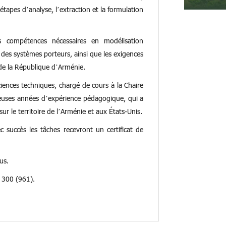
 étapes d’analyse, l’extraction et la formulation
es compétences nécessaires en modélisation
 des systèmes porteurs, ainsi que les exigences
de la République d’Arménie.
ences techniques, chargé de cours à la Chaire
euses années d’expérience pédagogique, qui a
r le territoire de l’Arménie et aux États-Unis.
c succès les tâches recevront un certificat de
ous.
 300 (961).