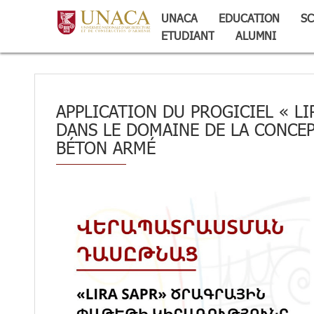
UNACA
EDUCATION
SC
ETUDIANT
ALUMNI
APPLICATION DU PROGICIEL « LI
DANS LE DOMAINE DE LA CONCE
BÉTON ARMÉ