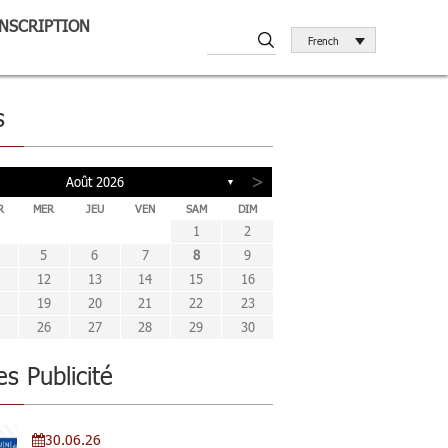
INSCRIPTION
French
s
>
Août 2026
▼
R
MER
JEU
VEN
SAM
DIM
1
2
5
6
7
8
9
1
12
13
14
15
16
8
19
20
21
22
23
5
26
27
28
29
30
s Publicité
30.06.26