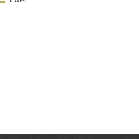
LAUNCHED