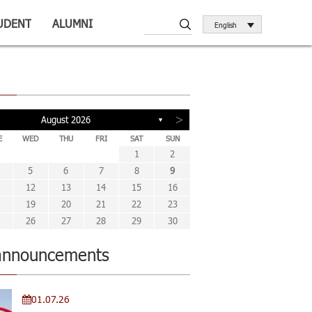
UDENT
ALUMNI
English
>
August 2026
▼
E
WED
THU
FRI
SAT
SUN
1
2
5
6
7
8
9
1
12
13
14
15
16
8
19
20
21
22
23
5
26
27
28
29
30
 announcements
01.07.26