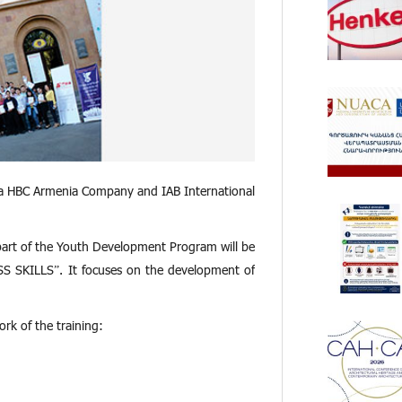
ola HBC Armenia Company and IAB International
art of the Youth Development Program will be
ESS SKILLS”. It focuses on the development of
rk of the training: