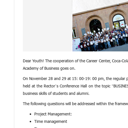
Dear Youth!
The cooperation of the Career Center, Coca-C
Academy of Business goes on.
On November 28 and 29 at 15: 00-19: 00 pm, the regular p
held at the Rector’s Conference Hall on the topic “BUSIN
business skills of students and alumni.
The following questions will be addressed within the framewo
Project Management:
Time management