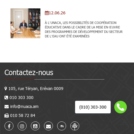
12.06.26
À L’UNACA, LES POSSIBILITÉS DE COOPÉRATION
ÉDUCATIVE DANS LE CADRE DE LA MISE EN ŒUVRE
DES PROGRAMMES DE DÉVELOPPEMENT DU SECTEUR
DE L’EAU ONT ÉTÉ EXAMINÉES
Contactez-nous
105, rue Téryan, Erévan 0009
010 303 300
info@nuaca.am
(010) 303-300
010 58 72 84