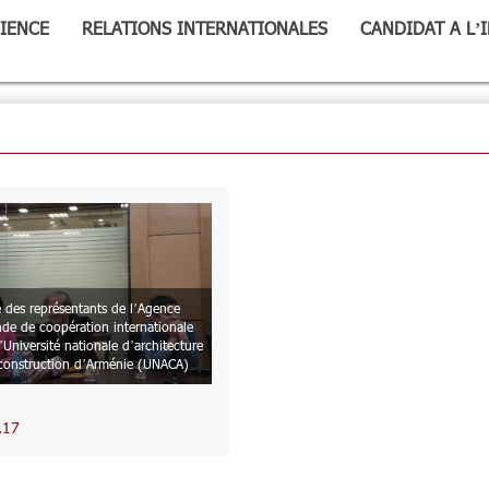
IENCE
RELATIONS INTERNATIONALES
CANDIDAT A L’
te des représentants de l’Agence
nde de coopération internationale
’Université nationale d’architecture
 construction d’Arménie (UNACA)
.17