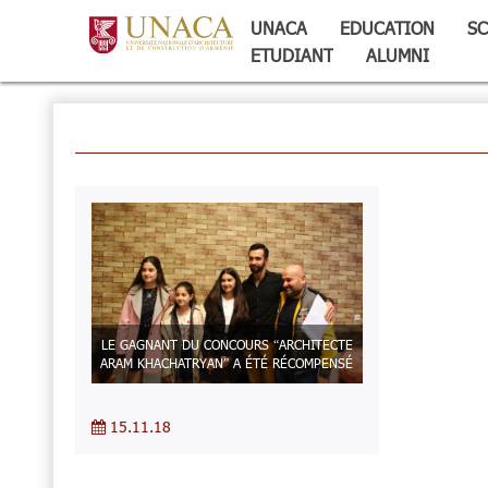
UNACA
EDUCATION
SC
ETUDIANT
ALUMNI
LE GAGNANT DU CONCOURS “ARCHITECTE
ARAM KHACHATRYAN” A ÉTÉ RÉCOMPENSÉ
15.11.18