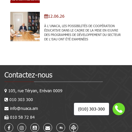
12.06.26
À L’UNACA, LES POSSIBILITÉS DE COOPÉRATION
ÉDUCATIVE DANS LE CADRE DE LA MISE EN ŒUVRE
DES PROGRAMMES DE DÉVELOPPEMENT DU SECTEUR
DE L’EAU ONT ÉTÉ EXAMINÉES
Contactez-nous
105, rue Téryan, Erévan 0009
010 303 300
info@nuaca.am
(010) 303-300
010 58 72 84