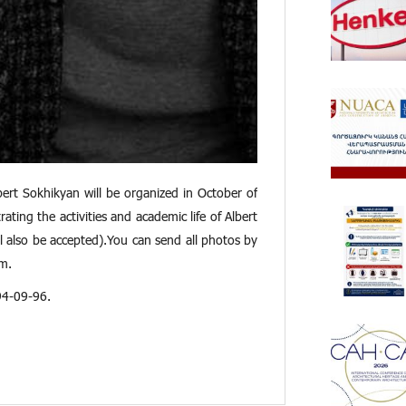
bert Sokhikyan will be organized in October of
rating the activities and academic life of Albert
l also be accepted).You can send all photos by
om
.
-94-09-96.