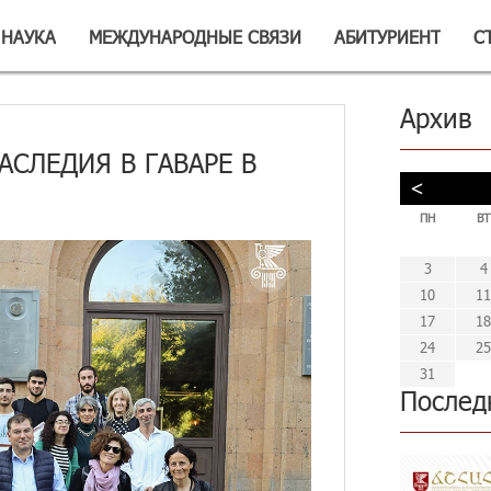
НАУКА
МЕЖДУНАРОДНЫЕ СВЯЗИ
АБИТУРИЕНТ
С
Архив
СЛЕДИЯ В ГАВАРЕ В
<
ПН
ВТ
1
1
1
1
1
1
1
1
1
1
1
1
1
1
1
1
1
1
1
2
2
2
1
1
1
2
2
2
1
2
1
2
1
1
2
1
2
2
1
1
2
1
2
2
1
2
1
2
1
2
1
2
1
2
1
3
1
3
1
3
2
2
1
2
3
1
3
3
1
2
3
1
1
2
3
1
2
2
1
3
1
2
3
3
2
2
1
3
1
1
2
3
1
3
2
3
1
2
3
1
2
3
1
1
2
3
1
2
3
2
4
2
1
4
2
4
3
1
3
2
3
1
4
2
4
1
4
2
3
1
4
2
2
1
3
1
4
2
3
3
2
4
2
1
3
1
4
4
3
1
3
2
4
2
2
3
1
4
2
4
3
1
4
2
3
1
1
4
2
3
1
4
2
2
1
3
1
4
2
3
4
3
5
1
3
2
5
3
5
1
4
2
4
3
1
4
2
5
3
5
1
2
5
1
3
1
4
2
5
3
3
2
4
2
5
1
3
1
4
4
3
5
1
3
2
4
2
5
5
1
4
2
4
3
5
1
3
3
1
4
2
5
3
5
1
1
4
2
5
3
1
4
2
2
5
1
3
1
4
2
5
3
3
2
4
2
5
1
3
1
4
5
1
1
4
6
2
4
3
6
1
4
6
2
5
3
5
1
1
4
2
5
3
6
1
4
6
2
3
6
2
4
2
5
1
3
6
1
4
4
3
5
1
3
6
2
4
2
5
5
1
4
6
2
4
3
5
1
3
6
6
2
5
3
5
1
4
6
2
4
1
4
2
5
3
6
1
4
6
2
2
5
1
3
6
1
4
2
5
3
3
6
2
4
2
5
1
3
6
1
4
4
3
5
1
3
6
2
4
2
5
6
2
2
5
7
3
5
1
1
4
7
2
5
7
3
6
1
4
6
2
2
5
1
3
6
1
4
7
2
5
7
3
4
7
3
5
1
3
6
2
4
7
2
5
5
1
4
6
2
4
7
3
5
1
3
6
6
2
5
7
3
5
1
4
6
2
4
7
7
3
6
1
4
6
2
5
7
3
5
1
2
5
1
3
6
1
4
7
2
5
7
3
3
6
2
4
7
2
5
1
3
6
1
4
4
7
3
5
1
3
6
2
4
7
2
5
5
1
4
6
2
4
7
3
5
1
3
6
7
3
3
6
8
4
6
2
2
5
8
3
6
8
4
7
2
5
7
3
3
6
2
4
7
2
5
8
3
6
8
4
5
8
4
6
2
4
7
3
5
8
3
6
6
2
5
7
3
5
8
4
6
2
4
7
7
3
6
8
4
6
2
5
7
3
5
8
8
4
7
2
5
7
3
6
8
4
6
2
3
6
2
4
7
2
5
8
3
6
8
4
4
7
3
5
8
3
6
2
4
7
2
5
5
8
4
6
2
4
7
3
5
8
3
6
6
2
5
7
3
5
8
4
6
2
4
7
8
4
4
7
9
5
7
3
3
6
9
4
7
9
5
8
3
6
8
4
4
7
3
5
8
3
6
9
4
7
9
5
6
9
5
7
3
5
8
4
6
9
4
7
7
3
6
8
4
6
9
5
7
3
5
8
8
4
7
9
5
7
3
6
8
4
6
9
9
5
8
3
6
8
4
7
9
5
7
3
4
7
3
5
8
3
6
9
4
7
9
5
5
8
4
6
9
4
7
3
5
8
3
6
6
9
5
7
3
5
8
4
6
9
4
7
7
3
6
8
4
6
9
5
7
3
5
8
9
5
5
10
10
10
10
10
10
10
10
10
10
10
10
10
10
10
10
10
10
10
8
6
8
4
4
7
5
8
6
9
4
7
9
5
5
8
4
6
9
4
7
5
8
6
7
6
8
4
6
9
5
7
5
8
8
4
7
9
5
7
6
8
4
6
9
9
5
8
6
8
4
7
9
5
7
6
9
4
7
9
5
8
6
8
4
5
8
4
6
9
4
7
5
8
6
6
9
5
7
5
8
4
6
9
4
7
7
6
8
4
6
9
5
7
5
8
8
4
7
9
5
7
6
8
4
6
9
6
6
11
11
11
10
10
10
11
11
11
10
11
10
11
10
10
11
10
11
11
10
10
11
10
11
11
10
11
10
11
10
11
10
11
10
11
9
7
9
5
5
8
6
9
7
5
8
6
6
9
5
7
5
8
6
9
7
8
7
9
5
7
6
8
6
9
9
5
8
6
8
7
9
5
7
6
9
7
9
5
8
6
8
7
5
8
6
9
7
9
5
6
9
5
7
5
8
6
9
7
7
6
8
6
9
5
7
5
8
8
7
9
5
7
6
8
6
9
9
5
8
6
8
7
9
5
7
7
7
10
12
10
12
10
12
11
11
10
11
12
10
12
12
10
11
12
10
10
11
12
10
11
11
10
12
10
11
12
12
11
11
10
12
10
10
11
12
10
12
11
12
10
11
12
10
11
12
10
10
11
12
10
11
12
8
6
6
9
7
8
6
9
7
7
6
8
6
9
7
8
9
8
6
8
7
9
7
6
9
7
9
8
6
8
7
8
6
9
7
9
8
6
9
7
8
6
7
6
8
6
9
7
8
8
7
9
7
6
8
6
9
9
8
6
8
7
9
7
6
9
7
9
8
6
8
8
8
11
13
11
10
13
11
13
12
10
12
11
12
10
13
11
13
10
13
11
12
10
13
11
11
10
12
10
13
11
12
12
11
13
11
10
12
10
13
13
12
10
12
11
13
11
11
12
10
13
11
13
12
10
13
11
12
10
10
13
11
12
10
13
11
11
10
12
10
13
11
12
13
9
7
7
8
9
7
8
8
7
9
7
8
9
9
7
9
8
8
7
8
9
7
9
8
9
7
8
9
7
8
9
7
8
7
9
7
8
9
9
8
8
7
9
7
9
7
9
8
8
7
8
9
7
9
9
9
12
14
10
12
11
14
12
14
10
13
11
13
12
10
13
11
14
12
14
10
11
14
10
12
10
13
11
14
12
12
11
13
11
14
10
12
10
13
13
12
14
10
12
11
13
11
14
14
10
13
11
13
12
14
10
12
12
10
13
11
14
12
14
10
10
13
11
14
12
10
13
11
11
14
10
12
10
13
11
14
12
12
11
13
11
14
10
12
10
13
14
10
10
8
8
9
8
9
9
8
8
9
8
9
9
8
9
8
9
8
9
8
9
8
9
8
8
9
9
9
8
8
8
9
9
8
9
8
3
4
13
15
11
13
12
15
10
13
15
11
14
12
14
10
10
13
11
14
12
15
10
13
15
11
12
15
11
13
11
14
10
12
15
10
13
13
12
14
10
12
15
11
13
11
14
14
10
13
15
11
13
12
14
10
12
15
15
11
14
12
14
10
13
15
11
13
10
13
11
14
12
15
10
13
15
11
11
14
10
12
15
10
13
11
14
12
12
15
11
13
11
14
10
12
15
10
13
13
12
14
10
12
15
11
13
11
14
15
11
11
9
9
9
9
9
9
9
9
9
9
9
9
9
9
9
9
9
9
14
16
12
14
10
10
13
16
11
14
16
12
15
10
13
15
11
11
14
10
12
15
10
13
16
11
14
16
12
13
16
12
14
10
12
15
11
13
16
11
14
14
10
13
15
11
13
16
12
14
10
12
15
15
11
14
16
12
14
10
13
15
11
13
16
16
12
15
10
13
15
11
14
16
12
14
10
11
14
10
12
15
10
13
16
11
14
16
12
12
15
11
13
16
11
14
10
12
15
10
13
13
16
12
14
10
12
15
11
13
16
11
14
14
10
13
15
11
13
16
12
14
10
12
15
16
12
12
15
17
13
15
11
11
14
17
12
15
17
13
16
11
14
16
12
12
15
11
13
16
11
14
17
12
15
17
13
14
17
13
15
11
13
16
12
14
17
12
15
15
11
14
16
12
14
17
13
15
11
13
16
16
12
15
17
13
15
11
14
16
12
14
17
17
13
16
11
14
16
12
15
17
13
15
11
12
15
11
13
16
11
14
17
12
15
17
13
13
16
12
14
17
12
15
11
13
16
11
14
14
17
13
15
11
13
16
12
14
17
12
15
15
11
14
16
12
14
17
13
15
11
13
16
17
13
13
16
18
14
16
12
12
15
18
13
16
18
14
17
12
15
17
13
13
16
12
14
17
12
15
18
13
16
18
14
15
18
14
16
12
14
17
13
15
18
13
16
16
12
15
17
13
15
18
14
16
12
14
17
17
13
16
18
14
16
12
15
17
13
15
18
18
14
17
12
15
17
13
16
18
14
16
12
13
16
12
14
17
12
15
18
13
16
18
14
14
17
13
15
18
13
16
12
14
17
12
15
15
18
14
16
12
14
17
13
15
18
13
16
16
12
15
17
13
15
18
14
16
12
14
17
18
14
14
17
19
15
17
13
13
16
19
14
17
19
15
18
13
16
18
14
14
17
13
15
18
13
16
19
14
17
19
15
16
19
15
17
13
15
18
14
16
19
14
17
17
13
16
18
14
16
19
15
17
13
15
18
18
14
17
19
15
17
13
16
18
14
16
19
19
15
18
13
16
18
14
17
19
15
17
13
14
17
13
15
18
13
16
19
14
17
19
15
15
18
14
16
19
14
17
13
15
18
13
16
16
19
15
17
13
15
18
14
16
19
14
17
17
13
16
18
14
16
19
15
17
13
15
18
19
15
15
18
20
16
18
14
14
17
20
15
18
20
16
19
14
17
19
15
15
18
14
16
19
14
17
20
15
18
20
16
17
20
16
18
14
16
19
15
17
20
15
18
18
14
17
19
15
17
20
16
18
14
16
19
19
15
18
20
16
18
14
17
19
15
17
20
20
16
19
14
17
19
15
18
20
16
18
14
15
18
14
16
19
14
17
20
15
18
20
16
16
19
15
17
20
15
18
14
16
19
14
17
17
20
16
18
14
16
19
15
17
20
15
18
18
14
17
19
15
17
20
16
18
14
16
19
20
16
16
19
21
17
19
15
15
18
21
16
19
21
17
20
15
18
20
16
16
19
15
17
20
15
18
21
16
19
21
17
18
21
17
19
15
17
20
16
18
21
16
19
19
15
18
20
16
18
21
17
19
15
17
20
20
16
19
21
17
19
15
18
20
16
18
21
21
17
20
15
18
20
16
19
21
17
19
15
16
19
15
17
20
15
18
21
16
19
21
17
17
20
16
18
21
16
19
15
17
20
15
18
18
21
17
19
15
17
20
16
18
21
16
19
19
15
18
20
16
18
21
17
19
15
17
20
21
17
17
10
1
20
22
18
20
16
16
19
22
17
20
22
18
21
16
19
21
17
17
20
16
18
21
16
19
22
17
20
22
18
19
22
18
20
16
18
21
17
19
22
17
20
20
16
19
21
17
19
22
18
20
16
18
21
21
17
20
22
18
20
16
19
21
17
19
22
22
18
21
16
19
21
17
20
22
18
20
16
17
20
16
18
21
16
19
22
17
20
22
18
18
21
17
19
22
17
20
16
18
21
16
19
19
22
18
20
16
18
21
17
19
22
17
20
20
16
19
21
17
19
22
18
20
16
18
21
22
18
18
21
23
19
21
17
17
20
23
18
21
23
19
22
17
20
22
18
18
21
17
19
22
17
20
23
18
21
23
19
20
23
19
21
17
19
22
18
20
23
18
21
21
17
20
22
18
20
23
19
21
17
19
22
22
18
21
23
19
21
17
20
22
18
20
23
23
19
22
17
20
22
18
21
23
19
21
17
18
21
17
19
22
17
20
23
18
21
23
19
19
22
18
20
23
18
21
17
19
22
17
20
20
23
19
21
17
19
22
18
20
23
18
21
21
17
20
22
18
20
23
19
21
17
19
22
23
19
19
22
24
20
22
18
18
21
24
19
22
24
20
23
18
21
23
19
19
22
18
20
23
18
21
24
19
22
24
20
21
24
20
22
18
20
23
19
21
24
19
22
22
18
21
23
19
21
24
20
22
18
20
23
23
19
22
24
20
22
18
21
23
19
21
24
24
20
23
18
21
23
19
22
24
20
22
18
19
22
18
20
23
18
21
24
19
22
24
20
20
23
19
21
24
19
22
18
20
23
18
21
21
24
20
22
18
20
23
19
21
24
19
22
22
18
21
23
19
21
24
20
22
18
20
23
24
20
20
23
25
21
23
19
19
22
25
20
23
25
21
24
19
22
24
20
20
23
19
21
24
19
22
25
20
23
25
21
22
25
21
23
19
21
24
20
22
25
20
23
23
19
22
24
20
22
25
21
23
19
21
24
24
20
23
25
21
23
19
22
24
20
22
25
25
21
24
19
22
24
20
23
25
21
23
19
20
23
19
21
24
19
22
25
20
23
25
21
21
24
20
22
25
20
23
19
21
24
19
22
22
25
21
23
19
21
24
20
22
25
20
23
23
19
22
24
20
22
25
21
23
19
21
24
25
21
21
24
26
22
24
20
20
23
26
21
24
26
22
25
20
23
25
21
21
24
20
22
25
20
23
26
21
24
26
22
23
26
22
24
20
22
25
21
23
26
21
24
24
20
23
25
21
23
26
22
24
20
22
25
25
21
24
26
22
24
20
23
25
21
23
26
26
22
25
20
23
25
21
24
26
22
24
20
21
24
20
22
25
20
23
26
21
24
26
22
22
25
21
23
26
21
24
20
22
25
20
23
23
26
22
24
20
22
25
21
23
26
21
24
24
20
23
25
21
23
26
22
24
20
22
25
26
22
22
25
27
23
25
21
21
24
27
22
25
27
23
26
21
24
26
22
22
25
21
23
26
21
24
27
22
25
27
23
24
27
23
25
21
23
26
22
24
27
22
25
25
21
24
26
22
24
27
23
25
21
23
26
26
22
25
27
23
25
21
24
26
22
24
27
27
23
26
21
24
26
22
25
27
23
25
21
22
25
21
23
26
21
24
27
22
25
27
23
23
26
22
24
27
22
25
21
23
26
21
24
24
27
23
25
21
23
26
22
24
27
22
25
25
21
24
26
22
24
27
23
25
21
23
26
27
23
23
26
28
24
26
22
22
25
28
23
26
28
24
27
22
25
27
23
23
26
22
24
27
22
25
28
23
26
28
24
25
28
24
26
22
24
27
23
25
28
23
26
26
22
25
27
23
25
28
24
26
22
24
27
27
23
26
28
24
26
22
25
27
23
25
28
28
24
27
22
25
27
23
26
28
24
26
22
23
26
22
24
27
22
25
28
23
26
28
24
24
27
23
25
28
23
26
22
24
27
22
25
25
28
24
26
22
24
27
23
25
28
23
26
26
22
25
27
23
25
28
24
26
22
24
27
28
24
24
17
1
27
29
25
27
23
23
26
29
24
27
29
25
28
23
26
28
24
24
27
23
25
28
23
26
29
24
27
29
25
26
29
25
27
23
25
28
24
26
29
24
27
27
23
26
28
24
26
29
25
27
23
25
28
28
24
27
29
25
27
23
26
28
24
26
29
25
28
23
26
28
24
27
29
25
27
23
24
27
23
25
28
23
26
29
24
27
29
25
25
28
24
26
29
24
27
23
25
28
23
26
26
29
25
27
23
25
28
24
26
29
24
27
27
23
26
28
24
26
29
25
27
23
25
28
29
25
25
28
30
26
28
24
24
27
30
25
28
30
26
29
24
27
29
25
25
28
24
26
29
24
27
30
25
28
30
26
27
30
26
28
24
26
29
25
27
30
25
28
28
24
27
29
25
27
30
26
28
24
26
29
25
28
30
26
28
24
27
29
25
27
30
26
29
24
27
29
25
28
30
26
28
24
25
28
24
26
29
24
27
30
25
28
30
26
26
29
25
27
30
25
28
24
26
29
24
27
27
30
26
28
24
26
29
25
27
30
25
28
28
24
27
29
25
27
30
26
28
24
26
29
26
26
29
27
29
25
25
28
31
26
29
27
30
25
28
30
26
26
29
25
27
30
25
28
31
26
29
27
28
31
27
29
25
27
30
26
28
31
26
29
25
28
30
26
28
31
27
29
25
27
30
26
29
27
29
25
28
30
26
28
31
27
30
25
28
30
26
29
27
29
25
26
29
25
27
30
25
28
31
26
29
27
27
30
26
28
31
26
29
25
27
30
25
28
28
31
27
29
25
27
30
26
28
31
26
29
25
28
30
26
28
31
27
29
25
27
30
27
27
30
28
30
26
26
29
27
30
28
31
26
29
27
27
30
26
28
31
26
29
27
30
28
29
28
30
26
28
31
27
29
27
30
26
29
27
29
28
30
26
28
31
27
30
28
30
26
29
27
29
28
31
26
29
27
30
28
30
26
27
30
26
28
31
26
29
27
30
28
28
31
27
29
27
30
26
28
31
26
29
28
30
26
28
31
27
29
27
30
26
29
27
29
28
30
26
28
31
28
28
31
29
27
27
30
28
31
29
27
30
28
28
31
27
29
27
30
28
31
29
29
27
29
28
30
28
31
27
30
28
30
29
27
29
28
31
29
27
30
28
30
29
27
30
28
31
29
27
28
31
27
29
27
30
28
31
29
28
30
28
31
27
29
27
30
29
27
29
28
30
28
31
27
30
28
30
29
27
29
29
29
30
28
28
31
29
30
28
31
29
28
30
28
31
29
30
30
28
30
29
29
28
31
29
30
28
30
29
30
28
31
29
30
28
31
29
30
28
29
28
30
28
31
29
30
29
29
28
30
28
31
30
28
30
29
29
28
31
29
30
28
30
30
30
31
29
30
31
29
30
29
29
30
31
31
29
30
30
29
30
31
29
30
31
29
30
31
29
30
31
29
29
29
30
31
30
30
29
29
31
29
30
30
29
30
31
29
31
31
24
2
30
30
31
30
30
30
31
30
31
30
31
30
31
30
31
30
30
30
31
30
30
30
31
30
31
30
31
31
31
31
31
31
31
31
31
31
31
31
31
Послед