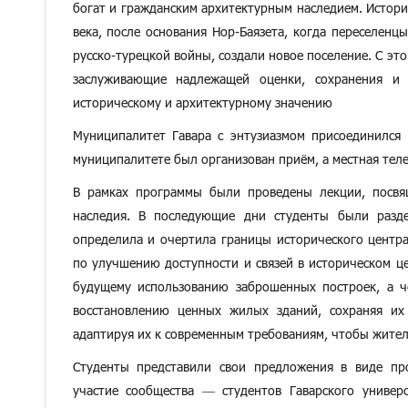
богат и гражданским архитектурным наследием. Истори
века, после основания Нор-Баязета, когда переселенц
русско-турецкой войны, создали новое поселение. С эт
заслуживающие надлежащей оценки, сохранения и 
историческому и архитектурному значению
Муниципалитет Гавара с энтузиазмом присоединился 
муниципалитете был организован приём, а местная тел
В рамках программы были проведены лекции, посвя
наследия. В последующие дни студенты были разд
определила и очертила границы исторического центра
по улучшению доступности и связей в историческом це
будущему использованию заброшенных построек, а ч
восстановлению ценных жилых зданий, сохраняя их
адаптируя их к современным требованиям, чтобы жител
Студенты представили свои предложения в виде пр
участие сообщества — студентов Гаварского универс