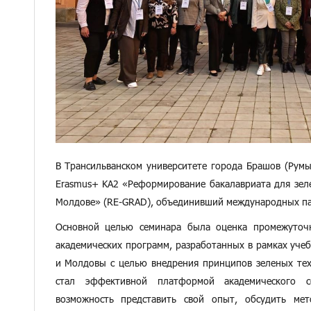
В Трансильванском университете города Брашов (Румы
Erasmus+ KA2 «Р
еформирование бакалавриата для зеле
Молдове
» (RE-GRAD), объединивший международных па
Основной целью семинара была оценка промежуточ
академических программ, разработанных в рамках уче
и Молдовы с целью внедрения принципов зеленых тех
стал эффективной платформой академического со
возможность представить свой опыт, обсудить мет