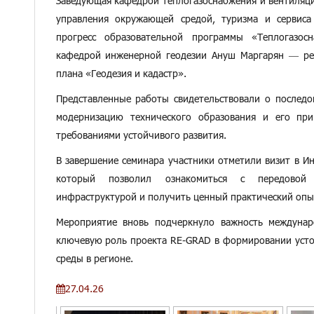
Заведующая кафедрой теплогазоснабжения и вентиляц
управления окружающей средой, туризма и сервиса
прогресс образовательной программы «Теплогазос
кафедрой инженерной геодезии Ануш Маргарян — рез
плана «Геодезия и кадастр».
Представленные работы свидетельствовали о последо
модернизацию технического образования и его при
требованиями устойчивого развития.
В завершение семинара участники отметили визит в Ин
который позволил ознакомиться с передовой ев
инфраструктурой и получить ценный практический опы
Мероприятие вновь подчеркнуло важность междунар
ключевую роль проекта RE-GRAD в формировании усто
среды в регионе.
27.04.26