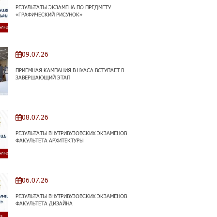
РЕЗУЛЬТАТЫ ЭКЗАМЕНА ПО ПРЕДМЕТУ
«ГРАФИЧЕСКИЙ РИСУНОК»
09.07.26
ПРИЕМНАЯ КАМПАНИЯ В НУАСА ВСТУПАЕТ В
ЗАВЕРШАЮЩИЙ ЭТАП
08.07.26
РЕЗУЛЬТАТЫ ВНУТРИВУЗОВСКИХ ЭКЗАМЕНОВ
ФАКУЛЬТЕТА АРХИТЕКТУРЫ
06.07.26
РЕЗУЛЬТАТЫ ВНУТРИВУЗОВСКИХ ЭКЗАМЕНОВ
ФАКУЛЬТЕТА ДИЗАЙНА