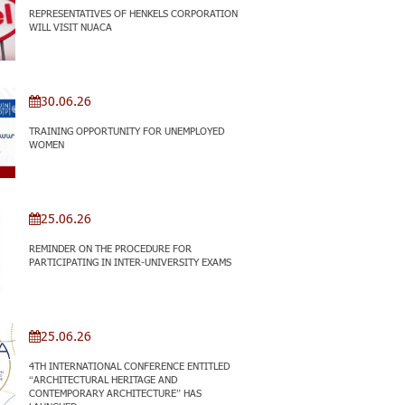
REPRESENTATIVES OF HENKELS CORPORATION
WILL VISIT NUACA
30.06.26
TRAINING OPPORTUNITY FOR UNEMPLOYED
WOMEN
25.06.26
REMINDER ON THE PROCEDURE FOR
PARTICIPATING IN INTER-UNIVERSITY EXAMS
25.06.26
4TH INTERNATIONAL CONFERENCE ENTITLED
“ARCHITECTURAL HERITAGE AND
CONTEMPORARY ARCHITECTURE” HAS