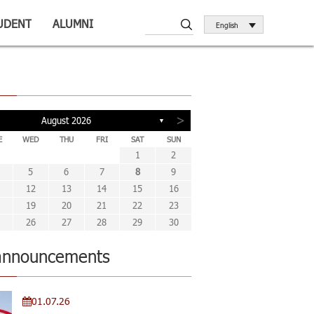
UDENT
ALUMNI
English
>
August 2026
▼
E
WED
THU
FRI
SAT
SUN
1
2
5
6
7
8
9
1
12
13
14
15
16
8
19
20
21
22
23
5
26
27
28
29
30
 announcements
01.07.26