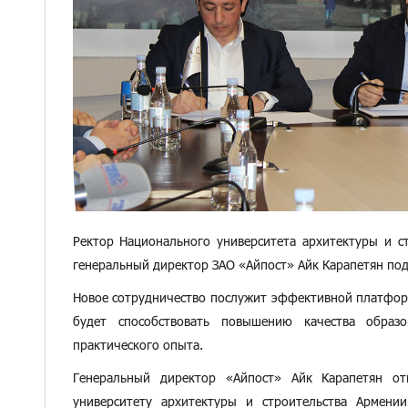
Ректор Национального университета архитектуры и с
генеральный директор ЗАО «Айпост» Айк Карапетян под
Новое сотрудничество послужит эффективной платфор
будет способствовать повышению качества образ
практического опыта.
Генеральный директор «Айпост» Айк Карапетян о
университету архитектуры и строительства Армени