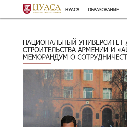
НУАСА
ОБРАЗОВАНИЕ
НАЦИОНАЛЬНЫЙ УНИВЕРСИТЕТ 
СТРОИТЕЛЬСТВА АРМЕНИИ И «
МЕМОРАНДУМ О СОТРУДНИЧЕСТ