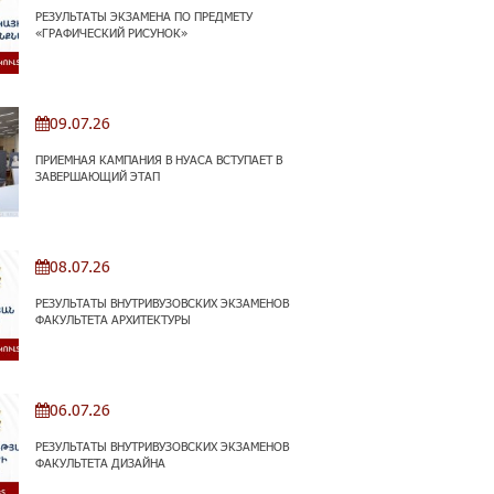
РЕЗУЛЬТАТЫ ЭКЗАМЕНА ПО ПРЕДМЕТУ
«ГРАФИЧЕСКИЙ РИСУНОК»
09.07.26
ПРИЕМНАЯ КАМПАНИЯ В НУАСА ВСТУПАЕТ В
ЗАВЕРШАЮЩИЙ ЭТАП
08.07.26
РЕЗУЛЬТАТЫ ВНУТРИВУЗОВСКИХ ЭКЗАМЕНОВ
ФАКУЛЬТЕТА АРХИТЕКТУРЫ
06.07.26
РЕЗУЛЬТАТЫ ВНУТРИВУЗОВСКИХ ЭКЗАМЕНОВ
ФАКУЛЬТЕТА ДИЗАЙНА