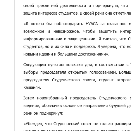
своей трехлетней деятельности и подчеркнула, что 
защита интересов студентов. В своей речи она отметила
«Я хотела бы поблагодарить НУАСА за оказанное м
возможное и невозможное, чтобы защитить интер
информированными и защищенными. Я считаю, что Ст
студентов, но и их сила и поддержка. Я уверена, что н
новыми идеями и большими достижениями».
Следующим пунктом повестки дня, в соответствии с У
выборы председателя открытым голосованием. Больш
председателя Студенческого совета, студент второ
Кашанян.
Затем новоизбранный председатель Студенческого 
видение, обозначив основные направления будущей де
речи он подчеркнул:
«Убежден, что Студенческий совет не только расшири