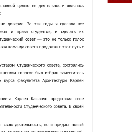
главной целью ее деятельности являлась
:
не доверие. За эти годы я сделала все
есы и права студентов, и сделать их
уденческий совет — это не только голос
овая команда совета продолжит этот путь с
ставом Студенческого совета, состоялись
инством голосов был избран заместитель
го курса факультета Архитектуры Карлен
совета Карлен Кашанян представил свое
ятельности Студенческого совета. В своей
т свою деятельность, но и придаст новый