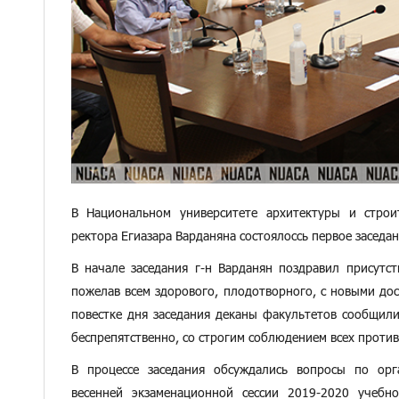
В Национальном университете архитектуры и строи
ректора Егиазара Варданяна состоялоссь первое заседа
В начале заседания г-н Варданян поздравил присутс
пожелав всем здорового, плодотворного, с новыми дос
повестке дня заседания деканы факультетов сообщили
беспрепятственно, со строгим соблюдением всех проти
В процессе заседания обсуждались вопросы по орг
весенней экзаменационной сессии 2019-2020 учебн