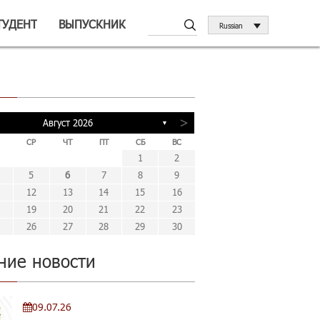
ТУДЕНТ
ВЫПУСКНИК
Russian
>
Август 2026
▼
СР
ЧТ
ПТ
СБ
ВС
1
2
5
6
7
8
9
1
12
13
14
15
16
8
19
20
21
22
23
5
26
27
28
29
30
ние новости
09.07.26