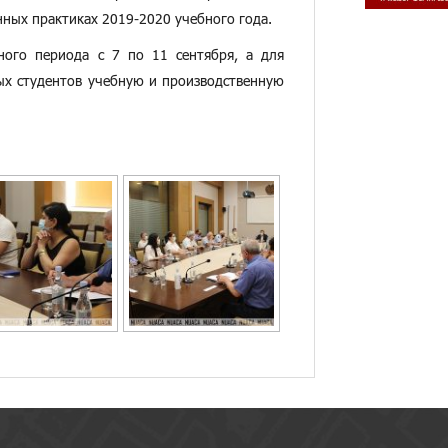
нных практиках 2019-2020 учебного года.
ного периода с 7 по 11 сентября, а для
ых студентов учебную и производственную