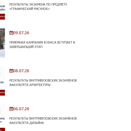
РЕЗУЛЬТАТЫ ЭКЗАМЕНА ПО ПРЕДМЕТУ
«ГРАФИЧЕСКИЙ РИСУНОК»
09.07.26
ПРИЕМНАЯ КАМПАНИЯ В НУАСА ВСТУПАЕТ В
ЗАВЕРШАЮЩИЙ ЭТАП
08.07.26
РЕЗУЛЬТАТЫ ВНУТРИВУЗОВСКИХ ЭКЗАМЕНОВ
ФАКУЛЬТЕТА АРХИТЕКТУРЫ
06.07.26
РЕЗУЛЬТАТЫ ВНУТРИВУЗОВСКИХ ЭКЗАМЕНОВ
ФАКУЛЬТЕТА ДИЗАЙНА