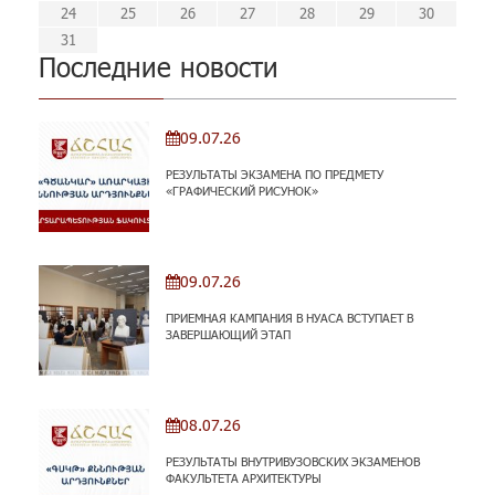
31
29
30
31
29
30
29
29
30
31
31
29
30
30
29
30
31
29
30
31
29
30
31
29
30
31
29
29
29
30
31
30
30
29
29
31
29
30
30
29
30
31
29
31
31
24
25
26
27
28
29
30
31
Последние новости
09.07.26
РЕЗУЛЬТАТЫ ЭКЗАМЕНА ПО ПРЕДМЕТУ
«ГРАФИЧЕСКИЙ РИСУНОК»
09.07.26
ПРИЕМНАЯ КАМПАНИЯ В НУАСА ВСТУПАЕТ В
ЗАВЕРШАЮЩИЙ ЭТАП
08.07.26
РЕЗУЛЬТАТЫ ВНУТРИВУЗОВСКИХ ЭКЗАМЕНОВ
ФАКУЛЬТЕТА АРХИТЕКТУРЫ