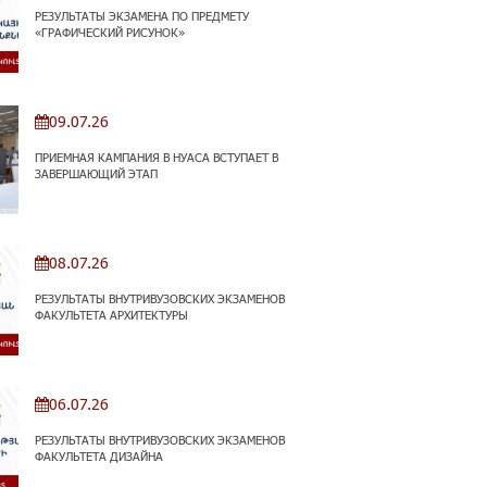
РЕЗУЛЬТАТЫ ЭКЗАМЕНА ПО ПРЕДМЕТУ
«ГРАФИЧЕСКИЙ РИСУНОК»
09.07.26
ПРИЕМНАЯ КАМПАНИЯ В НУАСА ВСТУПАЕТ В
ЗАВЕРШАЮЩИЙ ЭТАП
08.07.26
РЕЗУЛЬТАТЫ ВНУТРИВУЗОВСКИХ ЭКЗАМЕНОВ
ФАКУЛЬТЕТА АРХИТЕКТУРЫ
06.07.26
РЕЗУЛЬТАТЫ ВНУТРИВУЗОВСКИХ ЭКЗАМЕНОВ
ФАКУЛЬТЕТА ДИЗАЙНА