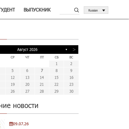
ТУДЕНТ
ВЫПУСКНИК
Russian
>
Август 2026
▼
СР
ЧТ
ПТ
СБ
ВС
1
2
5
6
7
8
9
1
12
13
14
15
16
8
19
20
21
22
23
5
26
27
28
29
30
ние новости
09.07.26