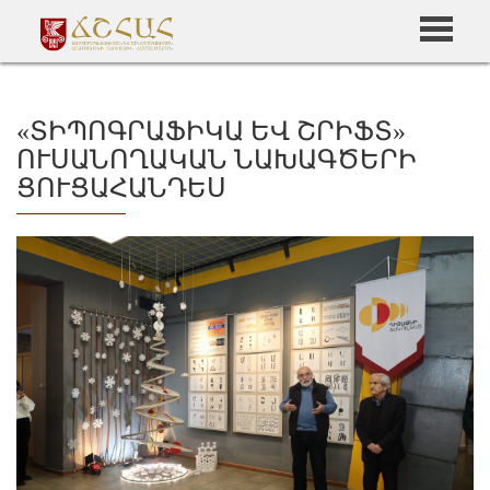
«ՏԻՊՈԳՐԱՖԻԿԱ ԵՎ ՇՐԻՖՏ»
ՈՒՍԱՆՈՂԱԿԱՆ ՆԱԽԱԳԾԵՐԻ
ՑՈՒՑԱՀԱՆԴԵՍ