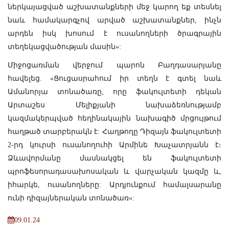
ներկայացված աշխատանքների մեջ կարող եք տեսնել
նաև համակարգչով արված աշխատանքներ, ինչն
արդեն իսկ խոսում է ուսանողների ծրագրային
տեղեկացվածության մասին»:
Միջոցառման վերջում պարոն Բաղդասարյանը
հավելեց. «Ցուցասրահում իր տեղն է գտել նաև
Ամանորյա տոնածառը, որը ֆակուլտետի դեկան
Արտաշես Մելիքյանի նախաձեռնությամբ
կազմակերպված հեղինակային նախագիծ մրցույթում
հաղթած տարբերակն է: Հաղթողը Դիզայն ֆակուլտետի
2-րդ կուրսի ուսանողուհի Արմինե Խաչատրյանն է։
Ձևավորմանը մասնակցել են ֆակուլտետի
պրոֆեսորադասախոսական և վարչական կազմը և,
իհարկե, ուսանողները: Արդյունքում համալսարանը
ունի դիզայներական տոնածառ»:
09.01.24