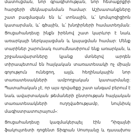
մատուցման, նոր գրագիտության, նոր հետաքրքիր
հարցերի մեկնաբանման համար: Աշխատանքները
շատ բազմազան են և՛ տոնային, և՛ կոմպոզիցիոն
կատարման, և՛ գծային, և՛ խնդիրների համատեղման:
Ցուցահանդեսը ինքն իրենով շատ կարևոր է նաև
առարկայի ներկայացման և կայացման համար: Մենք
տարիներ շարունակ ուսումնասիրում ենք առարկան, և
շրջանավարտները կյանք մտնելով արդեն
տիրապետում են հայկական տառատեսակի ոչ միայն
գոյություն ունեցող, այլև հեղինակային նոր
տառատեսակների ամբողջական կատարմանը:
Պատահական չէ, որ այս դրվածքը շատ անգամ բերում է
նաև ավարտական թեմաների ընտրության հայկական
տառատեսակների ուղղվածությամբ, նույնիսկ
մագիստրատուրայում»:
Ցուցահանդեսը կազմակերպել էին Դիզայնի
ֆակուլտետի դոցենտ Տիգրան Սոսոյանը և դասախոս