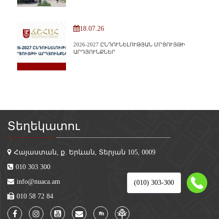
18.07.26
2026-2027 ԸՆԴՈՒՆԵԼՈՒԹՅԱՆ ՄՐՑՈՒՅԹԻ
ԱՐԴՅՈՒՆՔՆԵՐ
Տեղեկատու
Հայաստան, ք. Երևան, Տերյան 105, 0009
010 303 300
info@nuaca.am
(010) 303-300
010 58 72 84