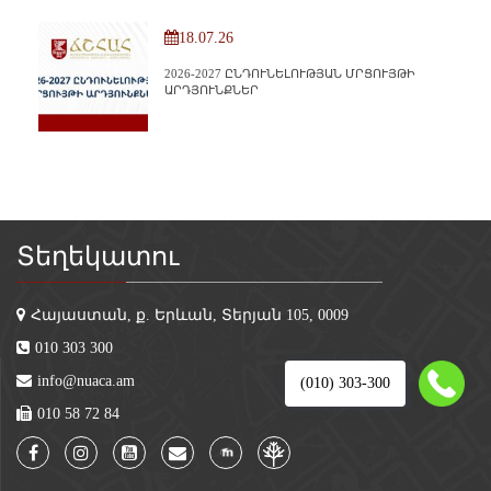
18.07.26
2026-2027 ԸՆԴՈՒՆԵԼՈՒԹՅԱՆ ՄՐՑՈՒՅԹԻ
ԱՐԴՅՈՒՆՔՆԵՐ
Տեղեկատու
Հայաստան, ք. Երևան, Տերյան 105, 0009
010 303 300
info@nuaca.am
(010) 303-300
010 58 72 84