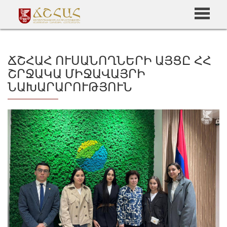
ՃՇՀԱՀ ՈՒՍԱՆՈՂՆԵՐԻ ԱՅՑԸ ՀՀ
ՇՐՋԱԿԱ ՄԻՋԱՎԱՅՐԻ
ՆԱԽԱՐԱՐՈՒԹՅՈՒՆ