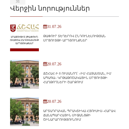
31
Վերջին նորություններ
31.07.26
ԹԱՓՈՒՐ ՏԵՂԵՐՈՎ ԸՆԴՈՒՆԵԼՈՒԹՅԱՆ
ՄՐՑՈՒՅԹԻ ԱՐԴՅՈՒՆՔՆԵՐ
20.07.26
ՃՇՀԱՀ-Ի 8 ՈՒՍԱՆՈՂ՝ «ԻՄ ՀԱՅԱՍՏԱՆ, ԻՄ
ԱՊԱԳԱ» ԿՐԹԱԹՈՇԱԿԱՅԻՆ ՄՐՑՈՒՅԹԻ
ՀԱՂԹՈՂՆԵՐԻ ՇԱՐՔՈՒՄ
20.07.26
ԱՐՏԱԴՐԱԿԱՆ ՊՐԱԿՏԻԿԱ ՀՅՈՒՍԻՍ–ՀԱՐԱՎ
ՃԱՆԱՊԱՐՀԱՅԻՆ ՄԻՋԱՆՑՔԻ
ՇԻՆԱՐԱՐՈՒԹՅՈՒՆՈՒՄ