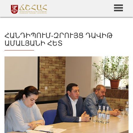
ՀԱՆԴԻՊՈՒՄ-ԶՐՈՒՅՑ ԴԱՎԻԹ
ԱՄԱԼՅԱՆԻ ՀԵՏ