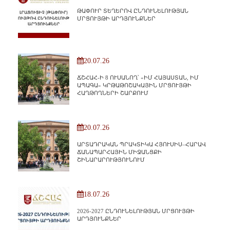
ԹԱՓՈՒՐ ՏԵՂԵՐՈՎ ԸՆԴՈՒՆԵԼՈՒԹՅԱՆ
ՄՐՑՈՒՅԹԻ ԱՐԴՅՈՒՆՔՆԵՐ
20.07.26
ՃՇՀԱՀ-Ի 8 ՈՒՍԱՆՈՂ՝ «ԻՄ ՀԱՅԱՍՏԱՆ, ԻՄ
ԱՊԱԳԱ» ԿՐԹԱԹՈՇԱԿԱՅԻՆ ՄՐՑՈՒՅԹԻ
ՀԱՂԹՈՂՆԵՐԻ ՇԱՐՔՈՒՄ
20.07.26
ԱՐՏԱԴՐԱԿԱՆ ՊՐԱԿՏԻԿԱ ՀՅՈՒՍԻՍ–ՀԱՐԱՎ
ՃԱՆԱՊԱՐՀԱՅԻՆ ՄԻՋԱՆՑՔԻ
ՇԻՆԱՐԱՐՈՒԹՅՈՒՆՈՒՄ
18.07.26
2026-2027 ԸՆԴՈՒՆԵԼՈՒԹՅԱՆ ՄՐՑՈՒՅԹԻ
ԱՐԴՅՈՒՆՔՆԵՐ