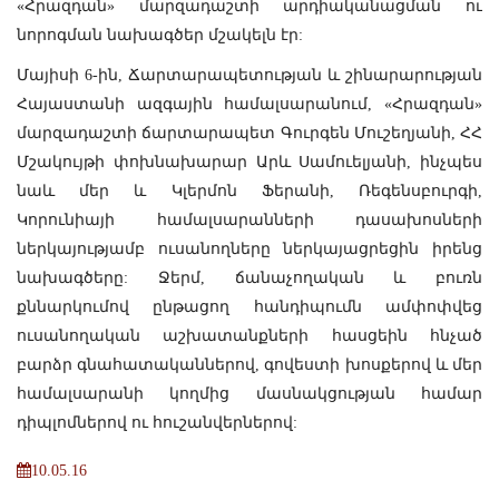
«Հրազդան» մարզադաշտի արդիականացման ու
նորոգման նախագծեր մշակելն էր:
Մայիսի 6-ին, Ճարտարապետության և շինարարության
Հայաստանի ազգային համալսարանում, «Հրազդան»
մարզադաշտի ճարտարապետ Գուրգեն Մուշեղյանի, ՀՀ
Մշակույթի փոխնախարար Արև Սամուելյանի, ինչպես
նաև մեր և Կլերմոն Ֆերանի, Ռեգենսբուրգի,
Կորունիայի համալսարանների դասախոսների
ներկայությամբ ուսանողները ներկայացրեցին իրենց
նախագծերը: Ջերմ, ճանաչողական և բուռն
քննարկումով ընթացող հանդիպումն ամփոփվեց
ուսանողական աշխատանքների հասցեին հնչած
բարձր գնահատականներով, գովեստի խոսքերով և մեր
համալսարանի կողմից մասնակցության համար
դիպլոմներով ու հուշանվերներով:
10.05.16