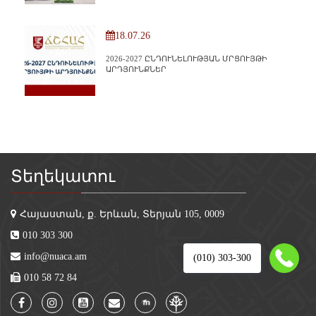
18.07.26
2026-2027 ԸՆԴՈՒՆԵԼՈՒԹՅԱՆ ՄՐՑՈՒՅԹԻ
ԱՐԴՅՈՒՆՔՆԵՐ
Տեղեկատու
Հայաստան, ք. Երևան, Տերյան 105, 0009
010 303 300
info@nuaca.am
(010) 303-300
010 58 72 84