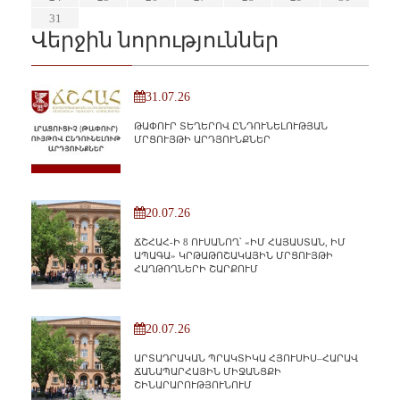
31
Վերջին նորություններ
31.07.26
ԹԱՓՈՒՐ ՏԵՂԵՐՈՎ ԸՆԴՈՒՆԵԼՈՒԹՅԱՆ
ՄՐՑՈՒՅԹԻ ԱՐԴՅՈՒՆՔՆԵՐ
20.07.26
ՃՇՀԱՀ-Ի 8 ՈՒՍԱՆՈՂ՝ «ԻՄ ՀԱՅԱՍՏԱՆ, ԻՄ
ԱՊԱԳԱ» ԿՐԹԱԹՈՇԱԿԱՅԻՆ ՄՐՑՈՒՅԹԻ
ՀԱՂԹՈՂՆԵՐԻ ՇԱՐՔՈՒՄ
20.07.26
ԱՐՏԱԴՐԱԿԱՆ ՊՐԱԿՏԻԿԱ ՀՅՈՒՍԻՍ–ՀԱՐԱՎ
ՃԱՆԱՊԱՐՀԱՅԻՆ ՄԻՋԱՆՑՔԻ
ՇԻՆԱՐԱՐՈՒԹՅՈՒՆՈՒՄ