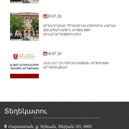
20.07.26
ԱՐՏԱԴՐԱԿԱՆ ՊՐԱԿՏԻԿԱ ՀՅՈՒՍԻՍ–ՀԱՐԱՎ
ՃԱՆԱՊԱՐՀԱՅԻՆ ՄԻՋԱՆՑՔԻ
ՇԻՆԱՐԱՐՈՒԹՅՈՒՆՈՒՄ
18.07.26
2026-2027 ԸՆԴՈՒՆԵԼՈՒԹՅԱՆ ՄՐՑՈՒՅԹԻ
ԱՐԴՅՈՒՆՔՆԵՐ
Տեղեկատու
Հայաստան, ք. Երևան, Տերյան 105, 0009