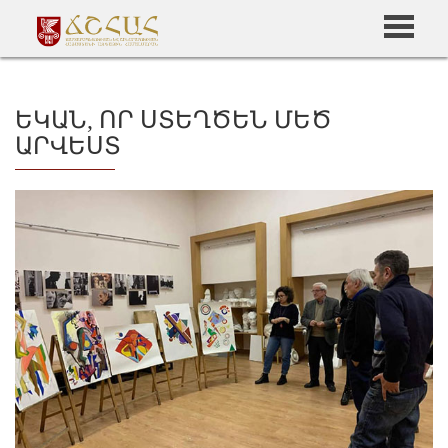
ԵԿԱՆ, ՈՐ ՍՏԵՂԾԵՆ ՄԵԾ
ԱՐՎԵՍՏ