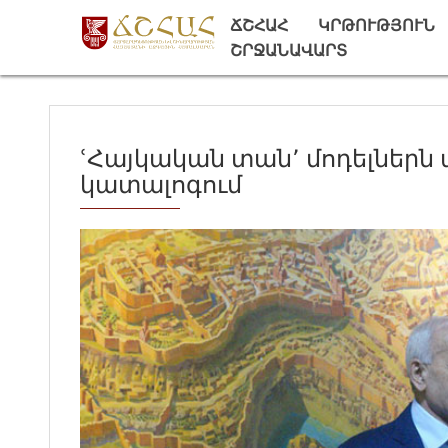
ՃՇՀԱՀ
ԿՐԹՈՒԹՅՈՒՆ
ՇՐՋԱՆԱՎԱՐՏ
ՙՀայկական տան՚ մոդելներն
կատալոգում