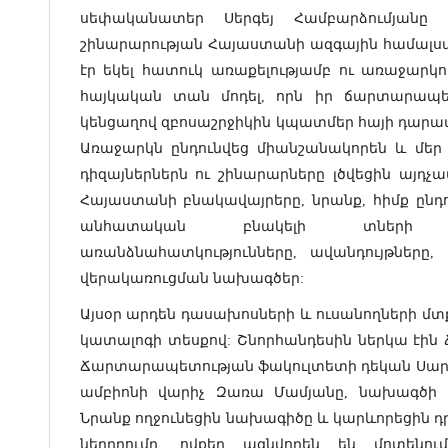
սեփականատեր Սերգեյ Համբարձումյանը
շինարարության Հայաստանի ազգային համալս
էր եկել հատուկ առաքելությամբ ու առաջարկով
հայկական տան մոդել, որն իր ճարտարապ
կենցաղով զբոսաշրջիկին կպատմեր հայի դարավո
Առաջարկն ընդունվեց միանշանակորեն և մե
դիզայներներն ու շինարարները լծվեցին այդչա
Հայաստանի բնակավայրերը, նրանք, հիմք ընդ
անհատական բնակելի տների ճա
առանձնահատկությունները, ավանդույթները,
վերակառուցման նախագծեր:
Այսօր արդեն դասախոսների և ուսանողների մ
կատալոգի տեսքով: Շնորհանդեսին ներկա էին 
Ճարտարապետության ֆակուլտետի դեկան Սարգ
ամբիոնի վարիչ Զառա Մամյանը, նախագծի մ
Նրանք ողջունեցին նախագիծը և կարևորեցին
ներդրումը, ովքեր ազնվորեն են մոտեն