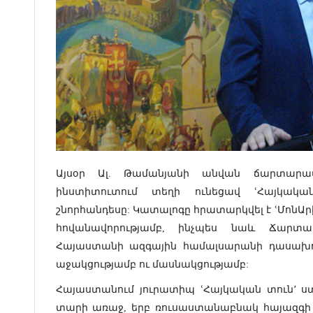
Այսօր Ալ. Թամանյանի անվան ճարտարա
ինստիտուտում տեղի ունեցավ ՙՀայկակ
շնորհանդեսը: Կատալոգը հրատարկվել է ՙՄոնԱր
հովանավորությամբ, ինչպես նաև Ճարտա
Հայաստանի ազգային համալսարանի դասախո
աջակցությամբ ու մասնակցությամբ:
Հայաստանում յուրատիպ ՙՀայկական տուն՚ ս
տարի առաջ, երբ ռուսաստանաբնակ հայազգի 