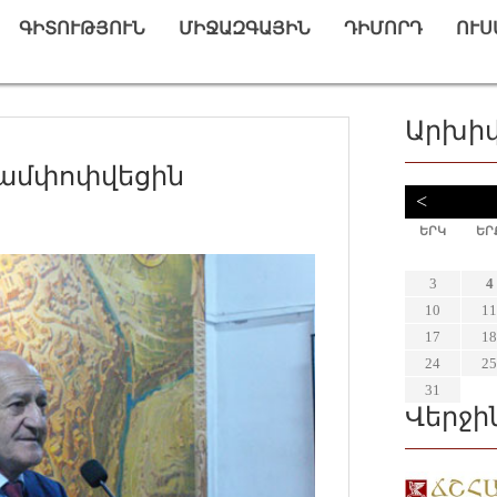
ԳԻՏՈՒԹՅՈՒՆ
ՄԻՋԱԶԳԱՅԻՆ
ԴԻՄՈՐԴ
ՈՒՍ
Արխի
 ամփոփվեցին
<
ԵՐԿ
ԵՐ
1
1
1
1
1
1
1
1
1
1
1
1
1
1
1
1
1
1
1
2
2
2
1
1
1
2
2
2
1
2
1
2
1
1
2
1
2
2
1
1
2
1
2
2
1
2
1
2
1
2
1
2
1
2
1
3
1
3
1
3
2
2
1
2
3
1
3
3
1
2
3
1
1
2
3
1
2
2
1
3
1
2
3
3
2
2
1
3
1
1
2
3
1
3
2
3
1
2
3
1
2
3
1
1
2
3
1
2
3
2
4
2
1
4
2
4
3
1
3
2
3
1
4
2
4
1
4
2
3
1
4
2
2
1
3
1
4
2
3
3
2
4
2
1
3
1
4
4
3
1
3
2
4
2
2
3
1
4
2
4
3
1
4
2
3
1
1
4
2
3
1
4
2
2
1
3
1
4
2
3
4
3
5
1
3
2
5
3
5
1
4
2
4
3
1
4
2
5
3
5
1
2
5
1
3
1
4
2
5
3
3
2
4
2
5
1
3
1
4
4
3
5
1
3
2
4
2
5
5
1
4
2
4
3
5
1
3
3
1
4
2
5
3
5
1
1
4
2
5
3
1
4
2
2
5
1
3
1
4
2
5
3
3
2
4
2
5
1
3
1
4
5
1
1
4
6
2
4
3
6
1
4
6
2
5
3
5
1
1
4
2
5
3
6
1
4
6
2
3
6
2
4
2
5
1
3
6
1
4
4
3
5
1
3
6
2
4
2
5
5
1
4
6
2
4
3
5
1
3
6
6
2
5
3
5
1
4
6
2
4
1
4
2
5
3
6
1
4
6
2
2
5
1
3
6
1
4
2
5
3
3
6
2
4
2
5
1
3
6
1
4
4
3
5
1
3
6
2
4
2
5
6
2
2
5
7
3
5
1
1
4
7
2
5
7
3
6
1
4
6
2
2
5
1
3
6
1
4
7
2
5
7
3
4
7
3
5
1
3
6
2
4
7
2
5
5
1
4
6
2
4
7
3
5
1
3
6
6
2
5
7
3
5
1
4
6
2
4
7
7
3
6
1
4
6
2
5
7
3
5
1
2
5
1
3
6
1
4
7
2
5
7
3
3
6
2
4
7
2
5
1
3
6
1
4
4
7
3
5
1
3
6
2
4
7
2
5
5
1
4
6
2
4
7
3
5
1
3
6
7
3
3
6
8
4
6
2
2
5
8
3
6
8
4
7
2
5
7
3
3
6
2
4
7
2
5
8
3
6
8
4
5
8
4
6
2
4
7
3
5
8
3
6
6
2
5
7
3
5
8
4
6
2
4
7
7
3
6
8
4
6
2
5
7
3
5
8
8
4
7
2
5
7
3
6
8
4
6
2
3
6
2
4
7
2
5
8
3
6
8
4
4
7
3
5
8
3
6
2
4
7
2
5
5
8
4
6
2
4
7
3
5
8
3
6
6
2
5
7
3
5
8
4
6
2
4
7
8
4
4
7
9
5
7
3
3
6
9
4
7
9
5
8
3
6
8
4
4
7
3
5
8
3
6
9
4
7
9
5
6
9
5
7
3
5
8
4
6
9
4
7
7
3
6
8
4
6
9
5
7
3
5
8
8
4
7
9
5
7
3
6
8
4
6
9
9
5
8
3
6
8
4
7
9
5
7
3
4
7
3
5
8
3
6
9
4
7
9
5
5
8
4
6
9
4
7
3
5
8
3
6
6
9
5
7
3
5
8
4
6
9
4
7
7
3
6
8
4
6
9
5
7
3
5
8
9
5
5
10
10
10
10
10
10
10
10
10
10
10
10
10
10
10
10
10
10
10
8
6
8
4
4
7
5
8
6
9
4
7
9
5
5
8
4
6
9
4
7
5
8
6
7
6
8
4
6
9
5
7
5
8
8
4
7
9
5
7
6
8
4
6
9
9
5
8
6
8
4
7
9
5
7
6
9
4
7
9
5
8
6
8
4
5
8
4
6
9
4
7
5
8
6
6
9
5
7
5
8
4
6
9
4
7
7
6
8
4
6
9
5
7
5
8
8
4
7
9
5
7
6
8
4
6
9
6
6
11
11
11
10
10
10
11
11
11
10
11
10
11
10
10
11
10
11
11
10
10
11
10
11
11
10
11
10
11
10
11
10
11
10
11
9
7
9
5
5
8
6
9
7
5
8
6
6
9
5
7
5
8
6
9
7
8
7
9
5
7
6
8
6
9
9
5
8
6
8
7
9
5
7
6
9
7
9
5
8
6
8
7
5
8
6
9
7
9
5
6
9
5
7
5
8
6
9
7
7
6
8
6
9
5
7
5
8
8
7
9
5
7
6
8
6
9
9
5
8
6
8
7
9
5
7
7
7
10
12
10
12
10
12
11
11
10
11
12
10
12
12
10
11
12
10
10
11
12
10
11
11
10
12
10
11
12
12
11
11
10
12
10
10
11
12
10
12
11
12
10
11
12
10
11
12
10
10
11
12
10
11
12
8
6
6
9
7
8
6
9
7
7
6
8
6
9
7
8
9
8
6
8
7
9
7
6
9
7
9
8
6
8
7
8
6
9
7
9
8
6
9
7
8
6
7
6
8
6
9
7
8
8
7
9
7
6
8
6
9
9
8
6
8
7
9
7
6
9
7
9
8
6
8
8
8
11
13
11
10
13
11
13
12
10
12
11
12
10
13
11
13
10
13
11
12
10
13
11
11
10
12
10
13
11
12
12
11
13
11
10
12
10
13
13
12
10
12
11
13
11
11
12
10
13
11
13
12
10
13
11
12
10
10
13
11
12
10
13
11
11
10
12
10
13
11
12
13
9
7
7
8
9
7
8
8
7
9
7
8
9
9
7
9
8
8
7
8
9
7
9
8
9
7
8
9
7
8
9
7
8
7
9
7
8
9
9
8
8
7
9
7
9
7
9
8
8
7
8
9
7
9
9
9
12
14
10
12
11
14
12
14
10
13
11
13
12
10
13
11
14
12
14
10
11
14
10
12
10
13
11
14
12
12
11
13
11
14
10
12
10
13
13
12
14
10
12
11
13
11
14
14
10
13
11
13
12
14
10
12
12
10
13
11
14
12
14
10
10
13
11
14
12
10
13
11
11
14
10
12
10
13
11
14
12
12
11
13
11
14
10
12
10
13
14
10
10
8
8
9
8
9
9
8
8
9
8
9
9
8
9
8
9
8
9
8
9
8
9
8
8
9
9
9
8
8
8
9
9
8
9
8
3
4
13
15
11
13
12
15
10
13
15
11
14
12
14
10
10
13
11
14
12
15
10
13
15
11
12
15
11
13
11
14
10
12
15
10
13
13
12
14
10
12
15
11
13
11
14
14
10
13
15
11
13
12
14
10
12
15
15
11
14
12
14
10
13
15
11
13
10
13
11
14
12
15
10
13
15
11
11
14
10
12
15
10
13
11
14
12
12
15
11
13
11
14
10
12
15
10
13
13
12
14
10
12
15
11
13
11
14
15
11
11
9
9
9
9
9
9
9
9
9
9
9
9
9
9
9
9
9
9
14
16
12
14
10
10
13
16
11
14
16
12
15
10
13
15
11
11
14
10
12
15
10
13
16
11
14
16
12
13
16
12
14
10
12
15
11
13
16
11
14
14
10
13
15
11
13
16
12
14
10
12
15
15
11
14
16
12
14
10
13
15
11
13
16
16
12
15
10
13
15
11
14
16
12
14
10
11
14
10
12
15
10
13
16
11
14
16
12
12
15
11
13
16
11
14
10
12
15
10
13
13
16
12
14
10
12
15
11
13
16
11
14
14
10
13
15
11
13
16
12
14
10
12
15
16
12
12
15
17
13
15
11
11
14
17
12
15
17
13
16
11
14
16
12
12
15
11
13
16
11
14
17
12
15
17
13
14
17
13
15
11
13
16
12
14
17
12
15
15
11
14
16
12
14
17
13
15
11
13
16
16
12
15
17
13
15
11
14
16
12
14
17
17
13
16
11
14
16
12
15
17
13
15
11
12
15
11
13
16
11
14
17
12
15
17
13
13
16
12
14
17
12
15
11
13
16
11
14
14
17
13
15
11
13
16
12
14
17
12
15
15
11
14
16
12
14
17
13
15
11
13
16
17
13
13
16
18
14
16
12
12
15
18
13
16
18
14
17
12
15
17
13
13
16
12
14
17
12
15
18
13
16
18
14
15
18
14
16
12
14
17
13
15
18
13
16
16
12
15
17
13
15
18
14
16
12
14
17
17
13
16
18
14
16
12
15
17
13
15
18
18
14
17
12
15
17
13
16
18
14
16
12
13
16
12
14
17
12
15
18
13
16
18
14
14
17
13
15
18
13
16
12
14
17
12
15
15
18
14
16
12
14
17
13
15
18
13
16
16
12
15
17
13
15
18
14
16
12
14
17
18
14
14
17
19
15
17
13
13
16
19
14
17
19
15
18
13
16
18
14
14
17
13
15
18
13
16
19
14
17
19
15
16
19
15
17
13
15
18
14
16
19
14
17
17
13
16
18
14
16
19
15
17
13
15
18
18
14
17
19
15
17
13
16
18
14
16
19
19
15
18
13
16
18
14
17
19
15
17
13
14
17
13
15
18
13
16
19
14
17
19
15
15
18
14
16
19
14
17
13
15
18
13
16
16
19
15
17
13
15
18
14
16
19
14
17
17
13
16
18
14
16
19
15
17
13
15
18
19
15
15
18
20
16
18
14
14
17
20
15
18
20
16
19
14
17
19
15
15
18
14
16
19
14
17
20
15
18
20
16
17
20
16
18
14
16
19
15
17
20
15
18
18
14
17
19
15
17
20
16
18
14
16
19
19
15
18
20
16
18
14
17
19
15
17
20
20
16
19
14
17
19
15
18
20
16
18
14
15
18
14
16
19
14
17
20
15
18
20
16
16
19
15
17
20
15
18
14
16
19
14
17
17
20
16
18
14
16
19
15
17
20
15
18
18
14
17
19
15
17
20
16
18
14
16
19
20
16
16
19
21
17
19
15
15
18
21
16
19
21
17
20
15
18
20
16
16
19
15
17
20
15
18
21
16
19
21
17
18
21
17
19
15
17
20
16
18
21
16
19
19
15
18
20
16
18
21
17
19
15
17
20
20
16
19
21
17
19
15
18
20
16
18
21
21
17
20
15
18
20
16
19
21
17
19
15
16
19
15
17
20
15
18
21
16
19
21
17
17
20
16
18
21
16
19
15
17
20
15
18
18
21
17
19
15
17
20
16
18
21
16
19
19
15
18
20
16
18
21
17
19
15
17
20
21
17
17
10
1
20
22
18
20
16
16
19
22
17
20
22
18
21
16
19
21
17
17
20
16
18
21
16
19
22
17
20
22
18
19
22
18
20
16
18
21
17
19
22
17
20
20
16
19
21
17
19
22
18
20
16
18
21
21
17
20
22
18
20
16
19
21
17
19
22
22
18
21
16
19
21
17
20
22
18
20
16
17
20
16
18
21
16
19
22
17
20
22
18
18
21
17
19
22
17
20
16
18
21
16
19
19
22
18
20
16
18
21
17
19
22
17
20
20
16
19
21
17
19
22
18
20
16
18
21
22
18
18
21
23
19
21
17
17
20
23
18
21
23
19
22
17
20
22
18
18
21
17
19
22
17
20
23
18
21
23
19
20
23
19
21
17
19
22
18
20
23
18
21
21
17
20
22
18
20
23
19
21
17
19
22
22
18
21
23
19
21
17
20
22
18
20
23
23
19
22
17
20
22
18
21
23
19
21
17
18
21
17
19
22
17
20
23
18
21
23
19
19
22
18
20
23
18
21
17
19
22
17
20
20
23
19
21
17
19
22
18
20
23
18
21
21
17
20
22
18
20
23
19
21
17
19
22
23
19
19
22
24
20
22
18
18
21
24
19
22
24
20
23
18
21
23
19
19
22
18
20
23
18
21
24
19
22
24
20
21
24
20
22
18
20
23
19
21
24
19
22
22
18
21
23
19
21
24
20
22
18
20
23
23
19
22
24
20
22
18
21
23
19
21
24
24
20
23
18
21
23
19
22
24
20
22
18
19
22
18
20
23
18
21
24
19
22
24
20
20
23
19
21
24
19
22
18
20
23
18
21
21
24
20
22
18
20
23
19
21
24
19
22
22
18
21
23
19
21
24
20
22
18
20
23
24
20
20
23
25
21
23
19
19
22
25
20
23
25
21
24
19
22
24
20
20
23
19
21
24
19
22
25
20
23
25
21
22
25
21
23
19
21
24
20
22
25
20
23
23
19
22
24
20
22
25
21
23
19
21
24
24
20
23
25
21
23
19
22
24
20
22
25
25
21
24
19
22
24
20
23
25
21
23
19
20
23
19
21
24
19
22
25
20
23
25
21
21
24
20
22
25
20
23
19
21
24
19
22
22
25
21
23
19
21
24
20
22
25
20
23
23
19
22
24
20
22
25
21
23
19
21
24
25
21
21
24
26
22
24
20
20
23
26
21
24
26
22
25
20
23
25
21
21
24
20
22
25
20
23
26
21
24
26
22
23
26
22
24
20
22
25
21
23
26
21
24
24
20
23
25
21
23
26
22
24
20
22
25
25
21
24
26
22
24
20
23
25
21
23
26
26
22
25
20
23
25
21
24
26
22
24
20
21
24
20
22
25
20
23
26
21
24
26
22
22
25
21
23
26
21
24
20
22
25
20
23
23
26
22
24
20
22
25
21
23
26
21
24
24
20
23
25
21
23
26
22
24
20
22
25
26
22
22
25
27
23
25
21
21
24
27
22
25
27
23
26
21
24
26
22
22
25
21
23
26
21
24
27
22
25
27
23
24
27
23
25
21
23
26
22
24
27
22
25
25
21
24
26
22
24
27
23
25
21
23
26
26
22
25
27
23
25
21
24
26
22
24
27
27
23
26
21
24
26
22
25
27
23
25
21
22
25
21
23
26
21
24
27
22
25
27
23
23
26
22
24
27
22
25
21
23
26
21
24
24
27
23
25
21
23
26
22
24
27
22
25
25
21
24
26
22
24
27
23
25
21
23
26
27
23
23
26
28
24
26
22
22
25
28
23
26
28
24
27
22
25
27
23
23
26
22
24
27
22
25
28
23
26
28
24
25
28
24
26
22
24
27
23
25
28
23
26
26
22
25
27
23
25
28
24
26
22
24
27
27
23
26
28
24
26
22
25
27
23
25
28
28
24
27
22
25
27
23
26
28
24
26
22
23
26
22
24
27
22
25
28
23
26
28
24
24
27
23
25
28
23
26
22
24
27
22
25
25
28
24
26
22
24
27
23
25
28
23
26
26
22
25
27
23
25
28
24
26
22
24
27
28
24
24
17
1
27
29
25
27
23
23
26
29
24
27
29
25
28
23
26
28
24
24
27
23
25
28
23
26
29
24
27
29
25
26
29
25
27
23
25
28
24
26
29
24
27
27
23
26
28
24
26
29
25
27
23
25
28
28
24
27
29
25
27
23
26
28
24
26
29
25
28
23
26
28
24
27
29
25
27
23
24
27
23
25
28
23
26
29
24
27
29
25
25
28
24
26
29
24
27
23
25
28
23
26
26
29
25
27
23
25
28
24
26
29
24
27
27
23
26
28
24
26
29
25
27
23
25
28
29
25
25
28
30
26
28
24
24
27
30
25
28
30
26
29
24
27
29
25
25
28
24
26
29
24
27
30
25
28
30
26
27
30
26
28
24
26
29
25
27
30
25
28
28
24
27
29
25
27
30
26
28
24
26
29
25
28
30
26
28
24
27
29
25
27
30
26
29
24
27
29
25
28
30
26
28
24
25
28
24
26
29
24
27
30
25
28
30
26
26
29
25
27
30
25
28
24
26
29
24
27
27
30
26
28
24
26
29
25
27
30
25
28
28
24
27
29
25
27
30
26
28
24
26
29
26
26
29
27
29
25
25
28
31
26
29
27
30
25
28
30
26
26
29
25
27
30
25
28
31
26
29
27
28
31
27
29
25
27
30
26
28
31
26
29
25
28
30
26
28
31
27
29
25
27
30
26
29
27
29
25
28
30
26
28
31
27
30
25
28
30
26
29
27
29
25
26
29
25
27
30
25
28
31
26
29
27
27
30
26
28
31
26
29
25
27
30
25
28
28
31
27
29
25
27
30
26
28
31
26
29
25
28
30
26
28
31
27
29
25
27
30
27
27
30
28
30
26
26
29
27
30
28
31
26
29
27
27
30
26
28
31
26
29
27
30
28
29
28
30
26
28
31
27
29
27
30
26
29
27
29
28
30
26
28
31
27
30
28
30
26
29
27
29
28
31
26
29
27
30
28
30
26
27
30
26
28
31
26
29
27
30
28
28
31
27
29
27
30
26
28
31
26
29
28
30
26
28
31
27
29
27
30
26
29
27
29
28
30
26
28
31
28
28
31
29
27
27
30
28
31
29
27
30
28
28
31
27
29
27
30
28
31
29
29
27
29
28
30
28
31
27
30
28
30
29
27
29
28
31
29
27
30
28
30
29
27
30
28
31
29
27
28
31
27
29
27
30
28
31
29
28
30
28
31
27
29
27
30
29
27
29
28
30
28
31
27
30
28
30
29
27
29
29
29
30
28
28
31
29
30
28
31
29
28
30
28
31
29
30
30
28
30
29
29
28
31
29
30
28
30
29
30
28
31
29
30
28
31
29
30
28
29
28
30
28
31
29
30
29
29
28
30
28
31
30
28
30
29
29
28
31
29
30
28
30
30
30
31
29
30
31
29
30
29
29
30
31
31
29
30
30
29
30
31
29
30
31
29
30
31
29
30
31
29
29
29
30
31
30
30
29
29
31
29
30
30
29
30
31
29
31
31
24
2
30
30
31
30
30
30
31
30
31
30
31
30
31
30
31
30
30
30
31
30
30
30
31
30
31
30
31
31
31
31
31
31
31
31
31
31
31
31
31
Վերջի