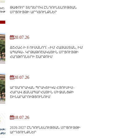
ԹԱՓՈՒՐ ՏԵՂԵՐՈՎ ԸՆԴՈՒՆԵԼՈՒԹՅԱՆ
ՄՐՑՈՒՅԹԻ ԱՐԴՅՈՒՆՔՆԵՐ
20.07.26
ՃՇՀԱՀ-Ի 8 ՈՒՍԱՆՈՂ՝ «ԻՄ ՀԱՅԱՍՏԱՆ, ԻՄ
ԱՊԱԳԱ» ԿՐԹԱԹՈՇԱԿԱՅԻՆ ՄՐՑՈՒՅԹԻ
ՀԱՂԹՈՂՆԵՐԻ ՇԱՐՔՈՒՄ
20.07.26
ԱՐՏԱԴՐԱԿԱՆ ՊՐԱԿՏԻԿԱ ՀՅՈՒՍԻՍ–
ՀԱՐԱՎ ՃԱՆԱՊԱՐՀԱՅԻՆ ՄԻՋԱՆՑՔԻ
ՇԻՆԱՐԱՐՈՒԹՅՈՒՆՈՒՄ
18.07.26
2026-2027 ԸՆԴՈՒՆԵԼՈՒԹՅԱՆ ՄՐՑՈՒՅԹԻ
ԱՐԴՅՈՒՆՔՆԵՐ