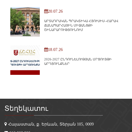
20.07.26
ԱՐՏԱԴՐԱԿԱՆ ՊՐԱԿՏԻԿԱ ՀՅՈՒՍԻՍ–ՀԱՐԱՎ
ՃԱՆԱՊԱՐՀԱՅԻՆ ՄԻՋԱՆՑՔԻ
ՇԻՆԱՐԱՐՈՒԹՅՈՒՆՈՒՄ
18.07.26
2026-2027 ԸՆԴՈՒՆԵԼՈՒԹՅԱՆ ՄՐՑՈՒՅԹԻ
ԱՐԴՅՈՒՆՔՆԵՐ
Տեղեկատու
Հայաստան, ք. Երևան, Տերյան 105, 0009