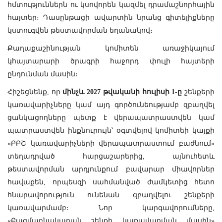
հմտություններն ու կսովորեն կազմել դրամաշնորհային
հայտեր։ Դասընթացի ավարտին նրանց գիտելիքները
կստուգվեն թեստավորման եղանակով։
Քաղաքաշինության կոմիտեն առաջիկայում
կհայտարարի ծրագրի հաջորդ փուլի հայտերի
ընդունման մասին։
Հիշեցնենք, որ
մինչև
2027
թվականի
հուլիսի
1-
ը
շենքերի
կառավարիչները կամ այդ գործունեությամբ զբաղվել
ցանկացողները պետք է վերապատրաստվեն կամ
պատրաստվեն ինքնուրույն՝ օգտվելով կոմիտեի կայքի
«
ԲԲՇ կառավարիչների վերապատրաստում բաժնում
»
տեղադրված հարցաշարերից, այնուհետև
թեստավորման արդյունքում բավարար միավորներ
հավաքեն, որպեսզի սահմանված ժամկետից հետո
հնարավորություն ունենան զբաղվելու շենքերի
կառավարմամբ։ Նոր կարգավորումները,
«Բազմաբնակարան շենքի կառավարման մասին»