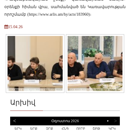
օրենքի հիման վրա, սահմանված են Կառավարության
որոշմամբ (
https://www.arlis.am/hy/acts/183960
)։
15.04.26
Արխիվ
<
>
Օգոստոս 2026
▼
ԵՐԿ
ԵՐՔ
ՉՐՔ
ՀՆԳ
ՈՒՐԲ
ՇԲԹ
ԿՐԿ