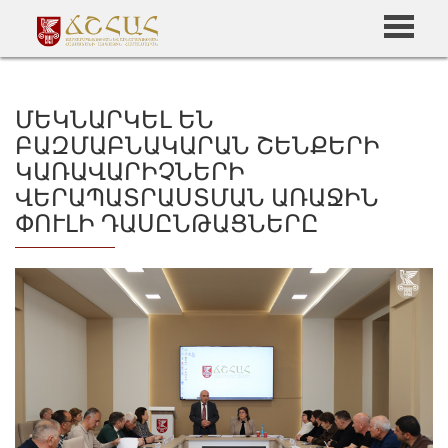
ՄԵԿՆԱՐԿԵԼ ԵՆ
ԲԱԶՄԱԲՆԱԿԱՐԱՆ ՇԵՆՔԵՐԻ
ԿԱՌԱՎԱՐԻՉՆԵՐԻ
ՎԵՐԱՊԱՏՐԱՍՏՄԱՆ ԱՌԱՋԻՆ
ՓՈՒԼԻ ԴԱՍԸՆԹԱՑՆԵՐԸ