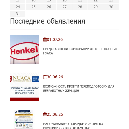
31
29
30
31
29
30
29
29
30
31
31
29
30
30
29
30
31
29
30
31
29
30
31
30
31
29
29
29
30
31
30
30
29
29
31
29
24
25
26
27
28
29
30
31
Последние объявления
01.07.26
ПРЕДСТАВИТЕЛИ КОРПОРАЦИИ ХЕНКЕЛЬ ПОСЕТЯТ
НУАСА
30.06.26
ВОЗМОЖНОСТЬ ПРОЙТИ ПЕРЕПОДГОТОВКУ ДЛЯ
БЕЗРАБОТНЫХ ЖЕНЩИН
25.06.26
НАПОМИНАНИЕ О ПОРЯДКЕ УЧАСТИЯ ВО
ВНУТРИВУЗОВСКИХ ЭКЗАМЕНАХ