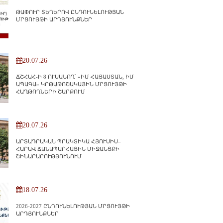
ԹԱՓՈՒՐ ՏԵՂԵՐՈՎ ԸՆԴՈՒՆԵԼՈՒԹՅԱՆ
ՄՐՑՈՒՅԹԻ ԱՐԴՅՈՒՆՔՆԵՐ
20.07.26
ՃՇՀԱՀ-Ի 8 ՈՒՍԱՆՈՂ՝ «ԻՄ ՀԱՅԱՍՏԱՆ, ԻՄ
ԱՊԱԳԱ» ԿՐԹԱԹՈՇԱԿԱՅԻՆ ՄՐՑՈՒՅԹԻ
ՀԱՂԹՈՂՆԵՐԻ ՇԱՐՔՈՒՄ
20.07.26
ԱՐՏԱԴՐԱԿԱՆ ՊՐԱԿՏԻԿԱ ՀՅՈՒՍԻՍ–
ՀԱՐԱՎ ՃԱՆԱՊԱՐՀԱՅԻՆ ՄԻՋԱՆՑՔԻ
ՇԻՆԱՐԱՐՈՒԹՅՈՒՆՈՒՄ
18.07.26
2026-2027 ԸՆԴՈՒՆԵԼՈՒԹՅԱՆ ՄՐՑՈՒՅԹԻ
ԱՐԴՅՈՒՆՔՆԵՐ