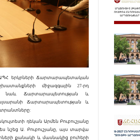
ավ ԱՊՀ երկրների Ճարտարապետական
խատանքների միջազգային 27-րդ
էին նաև Ճարտարապետության և
մալսարանի Ճարտարապետության և
ստրանտները:
կուլտետի դեկան Արմեն Բուբուշյանը
ս նշեց Ա. Բուբուշյանը, այս տարվա
րների քանակի և մասնակից բուհերի