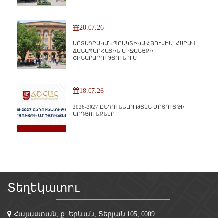
20.07.26
ԱՐՏԱԴՐԱԿԱՆ ՊՐԱԿՏԻԿԱ ՀՅՈՒՍԻՍ–ՀԱՐԱՎ
ՃԱՆԱՊԱՐՀԱՅԻՆ ՄԻՋԱՆՑՔԻ
ՇԻՆԱՐԱՐՈՒԹՅՈՒՆՈՒՄ
18.07.26
2026-2027 ԸՆԴՈՒՆԵԼՈՒԹՅԱՆ ՄՐՑՈՒՅԹԻ
ԱՐԴՅՈՒՆՔՆԵՐ
Տեղեկատու
Հայաստան, ք. Երևան, Տերյան 105, 0009