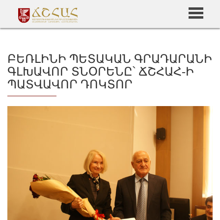
ԲԵՌԼԻՆԻ ՊԵՏԱԿԱՆ ԳՐԱԴԱՐԱՆԻ
ԳԼԽԱՎՈՐ ՏՆՕՐԵՆԸ՝ ՃՇՀԱՀ-Ի
ՊԱՏՎԱՎՈՐ ԴՈԿՏՈՐ