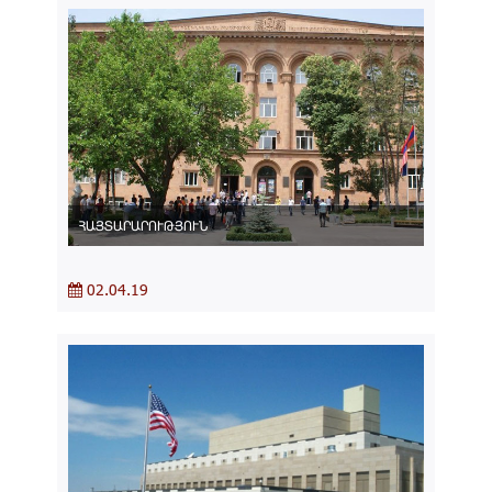
ՀԱՅՏԱՐԱՐՈՒԹՅՈՒՆ
02.04.19