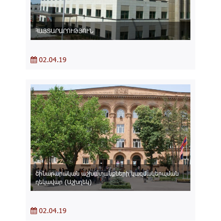
ՀԱՅՏԱՐԱՐՈՒԹՅՈՒՆ
02.04.19
Շինարարական աշխատանքների կազմակերպման
ղեկավար (Աշխղեկ)
02.04.19