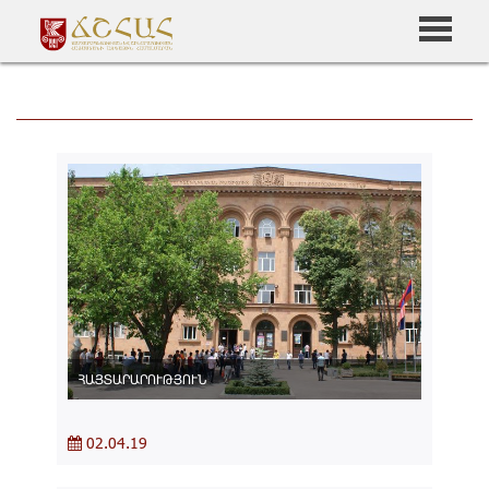
ՀԱՅՏԱՐԱՐՈՒԹՅՈՒՆ
02.04.19