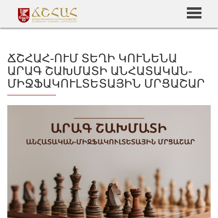
ՃՇՀԱՀ-ՈՒՄ ՏԵՂԻ ԿՈՒՆԵՆԱ
ԱՐԱԳ ՇԱԽՄԱՏԻ ԱՆՀԱՏԱԿԱՆ-
ՄԻՋՖԱԿՈՒԼՏԵՏԱՅԻՆ ՄՐՑԱՇԱՐ