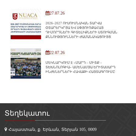
27.07.26
2026–2027 ՈՒՍՈՒՄՆԱԿԱՆ ՏԱՐՎԱ
ՕՏԱՐԵՐԿՐՅԱ ԵՎ ՍՓՅՈՒՌՔԱՀԱՅ
ԴԻՄՈՐԴՆԵՐԻ ԳԻՏԵԼԻՔՆԵՐԻ ՍՏՈՒԳՄԱՆ
ՔՆՆՈՒԹՅՈՒՆՆԵՐԻ ԺԱՄԱՆԱԿԱՑՈՒՅՑ
22.07.26
ՄԵԿՆԱՐԿՈՒՄ Է «ՄԱՐԴ – ՄԻՏՔ –
ՏԵԽՆՈԼՈԳԻԱ» ԱՄԵՆԱՄՅԱ ԵՐԻՏԱՍԱՐԴ
ԻՆԺԵՆԵՐՆԵՐԻ ՀԱՎԱՔԻ ՀԱՅՏԱԳՐՈՒՄԸ
Տեղեկատու
Հայաստան, ք. Երևան, Տերյան 105, 0009