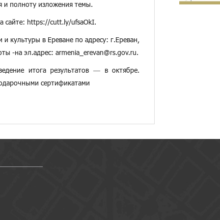
я и полноту изложения темы.
айте: https://cutt.ly/ufsaOkI.
и культуры в Ереване по адресу: г.Ереван,
оты -на эл.адрес: armenia_erevan@rs.gov.ru.
ведение итога результатов — в октябре.
подарочными сертификатами