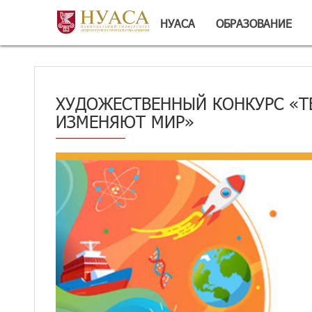
НУАСА
ОБРАЗОВАНИЕ
ХУДОЖЕСТВЕННЫЙ КОНКУРС «Т
ИЗМЕНЯЮТ МИР»