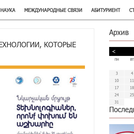
НАУКА
МЕЖДУНАРОДНЫЕ СВЯЗИ
АБИТУРИЕНТ
С
Архив
ЕХНОЛОГИИ, КОТОРЫЕ
<
ПН
ВТ
1
1
1
1
1
1
1
1
1
1
1
1
1
1
1
1
1
2
2
2
1
1
1
2
2
2
1
2
1
2
1
1
2
1
2
2
1
1
2
1
2
2
1
2
1
2
1
2
1
3
1
3
1
3
2
2
1
2
3
1
3
3
1
2
3
1
1
2
3
1
2
2
1
3
1
2
3
3
2
2
1
3
1
1
2
3
1
3
2
3
1
2
3
1
2
3
2
4
2
1
4
2
4
3
1
3
2
3
1
4
2
4
1
4
2
3
1
4
2
2
1
3
1
4
2
3
3
2
4
2
1
3
1
4
4
3
1
3
2
4
2
2
3
1
4
2
4
3
1
4
2
3
1
1
4
2
3
4
3
5
1
3
2
5
3
5
1
4
2
4
3
1
4
2
5
3
5
1
2
5
1
3
1
4
2
5
3
3
2
4
2
5
1
3
1
4
4
3
5
1
3
2
4
2
5
5
1
4
2
4
3
5
1
3
3
1
4
2
5
3
5
1
1
4
2
5
3
1
4
2
2
5
1
3
1
4
5
4
6
2
4
3
6
1
4
6
2
5
3
5
1
1
4
2
5
3
6
1
4
6
2
3
6
2
4
2
5
1
3
6
1
4
4
3
5
1
3
6
2
4
2
5
5
1
4
6
2
4
3
5
1
3
6
6
2
5
3
5
1
4
6
2
4
1
4
2
5
3
6
1
4
6
2
2
5
1
3
6
1
4
2
5
3
3
6
2
4
2
5
6
5
7
3
5
1
1
4
7
2
5
7
3
6
1
4
6
2
2
5
1
3
6
1
4
7
2
5
7
3
4
7
3
5
1
3
6
2
4
7
2
5
5
1
4
6
2
4
7
3
5
1
3
6
6
2
5
7
3
5
1
4
6
2
4
7
7
3
6
4
6
2
5
7
3
5
1
2
5
1
3
6
1
4
7
2
5
7
3
3
6
2
4
7
2
5
1
3
6
1
4
4
7
3
5
1
3
6
7
6
8
4
6
2
2
5
8
3
6
8
4
7
2
5
7
3
3
6
2
4
7
2
5
8
3
6
8
4
5
8
4
6
2
4
7
3
5
8
3
6
6
2
5
7
3
5
8
4
6
2
4
7
7
3
6
8
4
6
2
5
7
3
5
8
8
4
7
5
7
3
6
8
4
6
2
3
6
2
4
7
2
5
8
3
6
8
4
4
7
3
5
8
3
6
2
4
7
2
5
5
8
4
6
2
4
7
8
7
9
5
7
3
3
6
9
4
7
9
5
8
3
6
8
4
4
7
3
5
8
3
6
9
4
7
9
5
6
9
5
7
3
5
8
4
6
9
4
7
7
3
6
8
4
6
9
5
7
3
5
8
8
4
7
9
5
7
3
6
8
4
6
9
9
5
8
6
8
4
7
9
5
7
3
4
7
3
5
8
3
6
9
4
7
9
5
5
8
4
6
9
4
7
3
5
8
3
6
6
9
5
7
3
5
8
9
10
10
10
10
10
10
10
10
10
10
10
10
10
10
10
10
10
8
6
8
4
4
7
5
8
6
9
4
7
9
5
5
8
4
6
9
4
7
5
8
6
7
6
8
4
6
9
5
7
5
8
8
4
7
9
5
7
6
8
4
6
9
9
5
8
6
8
4
7
9
5
7
6
9
7
9
5
8
6
8
4
5
8
4
6
9
4
7
5
8
6
6
9
5
7
5
8
4
6
9
4
7
7
6
8
4
6
9
11
11
11
10
10
10
11
11
11
10
11
10
11
10
10
11
10
11
11
10
10
11
10
11
11
10
11
10
11
10
11
9
7
9
5
5
8
6
9
7
5
8
6
6
9
5
7
5
8
6
9
7
8
7
9
5
7
6
8
6
9
9
5
8
6
8
7
9
5
7
6
9
7
9
5
8
6
8
7
8
6
9
7
9
5
6
9
5
7
5
8
6
9
7
7
6
8
6
9
5
7
5
8
8
7
9
5
7
10
12
10
12
10
12
11
11
10
11
12
10
12
12
10
11
12
10
10
11
12
10
11
11
10
12
10
11
12
12
11
11
10
12
10
10
11
12
10
12
11
12
10
11
12
10
11
12
8
6
6
9
7
8
6
9
7
7
6
8
6
9
7
8
9
8
6
8
7
9
7
6
9
7
9
8
6
8
7
8
6
9
7
9
8
9
7
8
6
7
6
8
6
9
7
8
8
7
9
7
6
8
6
9
9
8
6
8
11
13
11
10
13
11
13
12
10
12
11
12
10
13
11
13
10
13
11
12
10
13
11
11
10
12
10
13
11
12
12
11
13
11
10
12
10
13
13
12
10
12
11
13
11
11
12
10
13
11
13
12
10
13
11
12
10
10
13
11
12
13
9
7
7
8
9
7
8
8
7
9
7
8
9
9
7
9
8
8
7
8
9
7
9
8
9
7
8
9
8
9
7
8
7
9
7
8
9
9
8
8
7
9
7
9
7
9
12
14
10
12
11
14
12
14
10
13
11
13
12
10
13
11
14
12
14
10
11
14
10
12
10
13
11
14
12
12
11
13
11
14
10
12
10
13
13
12
14
10
12
11
13
11
14
14
10
13
11
13
12
14
10
12
12
10
13
11
14
12
14
10
10
13
11
14
12
10
13
11
11
14
10
12
10
13
14
8
8
9
8
9
9
8
8
9
8
9
9
8
9
8
9
8
9
9
8
9
8
8
9
9
9
8
8
8
3
4
13
15
11
13
12
15
10
13
15
11
14
12
14
10
10
13
11
14
12
15
10
13
15
11
12
15
11
13
11
14
10
12
15
10
13
13
12
14
10
12
15
11
13
11
14
14
10
13
15
11
13
12
14
10
12
15
15
11
14
12
14
10
13
15
11
13
10
13
11
14
12
15
10
13
15
11
11
14
10
12
15
10
13
11
14
12
12
15
11
13
11
14
15
9
9
9
9
9
9
9
9
9
9
9
9
9
9
9
14
16
12
14
10
10
13
16
11
14
16
12
15
10
13
15
11
11
14
10
12
15
10
13
16
11
14
16
12
13
16
12
14
10
12
15
11
13
16
11
14
14
10
13
15
11
13
16
12
14
10
12
15
15
11
14
16
12
14
10
13
15
11
13
16
16
12
15
13
15
11
14
16
12
14
10
11
14
10
12
15
10
13
16
11
14
16
12
12
15
11
13
16
11
14
10
12
15
10
13
13
16
12
14
10
12
15
16
15
17
13
15
11
11
14
17
12
15
17
13
16
11
14
16
12
12
15
11
13
16
11
14
17
12
15
17
13
14
17
13
15
11
13
16
12
14
17
12
15
15
11
14
16
12
14
17
13
15
11
13
16
16
12
15
17
13
15
11
14
16
12
14
17
17
13
16
14
16
12
15
17
13
15
11
12
15
11
13
16
11
14
17
12
15
17
13
13
16
12
14
17
12
15
11
13
16
11
14
14
17
13
15
11
13
16
17
16
18
14
16
12
12
15
18
13
16
18
14
17
12
15
17
13
13
16
12
14
17
12
15
18
13
16
18
14
15
18
14
16
12
14
17
13
15
18
13
16
16
12
15
17
13
15
18
14
16
12
14
17
17
13
16
18
14
16
12
15
17
13
15
18
18
14
17
15
17
13
16
18
14
16
12
13
16
12
14
17
12
15
18
13
16
18
14
14
17
13
15
18
13
16
12
14
17
12
15
15
18
14
16
12
14
17
18
17
19
15
17
13
13
16
19
14
17
19
15
18
13
16
18
14
14
17
13
15
18
13
16
19
14
17
19
15
16
19
15
17
13
15
18
14
16
19
14
17
17
13
16
18
14
16
19
15
17
13
15
18
18
14
17
19
15
17
13
16
18
14
16
19
19
15
18
16
18
14
17
19
15
17
13
14
17
13
15
18
13
16
19
14
17
19
15
15
18
14
16
19
14
17
13
15
18
13
16
16
19
15
17
13
15
18
19
18
20
16
18
14
14
17
20
15
18
20
16
19
14
17
19
15
15
18
14
16
19
14
17
20
15
18
20
16
17
20
16
18
14
16
19
15
17
20
15
18
18
14
17
19
15
17
20
16
18
14
16
19
19
15
18
20
16
18
14
17
19
15
17
20
20
16
19
17
19
15
18
20
16
18
14
15
18
14
16
19
14
17
20
15
18
20
16
16
19
15
17
20
15
18
14
16
19
14
17
17
20
16
18
14
16
19
20
19
21
17
19
15
15
18
21
16
19
21
17
20
15
18
20
16
16
19
15
17
20
15
18
21
16
19
21
17
18
21
17
19
15
17
20
16
18
21
16
19
19
15
18
20
16
18
21
17
19
15
17
20
20
16
19
21
17
19
15
18
20
16
18
21
21
17
20
18
20
16
19
21
17
19
15
16
19
15
17
20
15
18
21
16
19
21
17
17
20
16
18
21
16
19
15
17
20
15
18
18
21
17
19
15
17
20
21
10
1
20
22
18
20
16
16
19
22
17
20
22
18
21
16
19
21
17
17
20
16
18
21
16
19
22
17
20
22
18
19
22
18
20
16
18
21
17
19
22
17
20
20
16
19
21
17
19
22
18
20
16
18
21
21
17
20
22
18
20
16
19
21
17
19
22
22
18
21
19
21
17
20
22
18
20
16
17
20
16
18
21
16
19
22
17
20
22
18
18
21
17
19
22
17
20
16
18
21
16
19
19
22
18
20
16
18
21
22
21
23
19
21
17
17
20
23
18
21
23
19
22
17
20
22
18
18
21
17
19
22
17
20
23
18
21
23
19
20
23
19
21
17
19
22
18
20
23
18
21
21
17
20
22
18
20
23
19
21
17
19
22
22
18
21
23
19
21
17
20
22
18
20
23
23
19
22
20
22
18
21
23
19
21
17
18
21
17
19
22
17
20
23
18
21
23
19
19
22
18
20
23
18
21
17
19
22
17
20
20
23
19
21
17
19
22
23
22
24
20
22
18
18
21
24
19
22
24
20
23
18
21
23
19
19
22
18
20
23
18
21
24
19
22
24
20
21
24
20
22
18
20
23
19
21
24
19
22
22
18
21
23
19
21
24
20
22
18
20
23
23
19
22
24
20
22
18
21
23
19
21
24
24
20
23
21
23
19
22
24
20
22
18
19
22
18
20
23
18
21
24
19
22
24
20
20
23
19
21
24
19
22
18
20
23
18
21
21
24
20
22
18
20
23
24
23
25
21
23
19
19
22
25
20
23
25
21
24
19
22
24
20
20
23
19
21
24
19
22
25
20
23
25
21
22
25
21
23
19
21
24
20
22
25
20
23
23
19
22
24
20
22
25
21
23
19
21
24
24
20
23
25
21
23
19
22
24
20
22
25
25
21
24
22
24
20
23
25
21
23
19
20
23
19
21
24
19
22
25
20
23
25
21
21
24
20
22
25
20
23
19
21
24
19
22
22
25
21
23
19
21
24
25
24
26
22
24
20
20
23
26
21
24
26
22
25
20
23
25
21
21
24
20
22
25
20
23
26
21
24
26
22
23
26
22
24
20
22
25
21
23
26
21
24
24
20
23
25
21
23
26
22
24
20
22
25
25
21
24
26
22
24
20
23
25
21
23
26
26
22
25
23
25
21
24
26
22
24
20
21
24
20
22
25
20
23
26
21
24
26
22
22
25
21
23
26
21
24
20
22
25
20
23
23
26
22
24
20
22
25
26
25
27
23
25
21
21
24
27
22
25
27
23
26
21
24
26
22
22
25
21
23
26
21
24
27
22
25
27
23
24
27
23
25
21
23
26
22
24
27
22
25
25
21
24
26
22
24
27
23
25
21
23
26
26
22
25
27
23
25
21
24
26
22
24
27
27
23
26
24
26
22
25
27
23
25
21
22
25
21
23
26
21
24
27
22
25
27
23
23
26
22
24
27
22
25
21
23
26
21
24
24
27
23
25
21
23
26
27
26
28
24
26
22
22
25
28
23
26
28
24
27
22
25
27
23
23
26
22
24
27
22
25
28
23
26
28
24
25
28
24
26
22
24
27
23
25
28
23
26
26
22
25
27
23
25
28
24
26
22
24
27
27
23
26
28
24
26
22
25
27
23
25
28
28
24
27
25
27
23
26
28
24
26
22
23
26
22
24
27
22
25
28
23
26
28
24
24
27
23
25
28
23
26
22
24
27
22
25
25
28
24
26
22
24
27
28
17
1
27
29
25
27
23
23
26
29
24
27
29
25
28
23
26
28
24
24
27
23
25
28
23
26
29
24
27
29
25
26
29
25
27
23
25
28
24
26
29
24
27
27
23
26
28
24
26
29
25
27
23
25
28
28
24
27
29
25
27
23
26
28
24
26
29
25
28
26
28
24
27
29
25
27
23
24
27
23
25
28
23
26
29
24
27
29
25
25
28
24
26
29
24
27
23
25
28
23
26
26
29
25
27
23
25
28
29
28
30
26
28
24
24
27
30
25
28
30
26
29
24
27
29
25
25
28
24
26
29
24
27
30
25
28
30
26
27
30
26
28
24
26
29
25
27
30
25
28
28
24
27
29
25
27
30
26
28
24
26
29
25
28
30
26
28
24
27
29
25
27
30
26
29
27
29
25
28
30
26
28
24
25
28
24
26
29
24
27
30
25
28
30
26
26
29
25
27
30
25
28
24
26
29
24
27
27
30
26
28
24
26
29
30
29
27
29
25
25
28
31
26
29
27
30
25
28
30
26
26
29
25
27
30
25
28
31
26
29
27
28
31
27
29
25
27
30
26
28
31
26
29
25
28
30
26
28
31
27
29
25
27
30
26
29
27
29
25
28
30
26
28
31
27
30
28
30
26
29
27
29
25
26
29
25
27
30
25
28
31
26
29
27
27
30
26
28
31
26
29
25
27
30
25
28
28
31
27
29
25
27
30
31
30
28
30
26
26
29
27
30
28
31
26
29
27
27
30
26
28
31
26
29
27
30
28
29
28
30
26
28
31
27
29
27
30
26
29
27
29
28
30
26
28
31
27
30
28
30
26
29
27
29
28
31
29
27
30
28
30
26
27
30
26
28
31
26
29
27
30
28
28
31
27
29
27
30
26
28
31
26
29
28
30
26
28
31
31
29
27
27
30
28
31
29
27
30
28
28
31
27
29
27
30
28
31
29
29
27
29
28
30
28
31
27
30
28
30
29
27
29
28
31
29
27
30
28
30
29
30
28
31
29
27
28
31
27
29
27
30
28
31
29
28
30
28
31
27
29
27
30
29
27
29
30
28
28
31
29
30
28
31
29
28
30
28
31
29
30
30
28
30
29
29
28
31
29
30
28
30
29
30
28
31
29
30
31
29
30
28
29
28
30
28
31
29
30
29
29
28
30
28
31
30
28
30
31
29
30
31
29
30
29
29
30
31
31
29
30
30
29
30
31
29
30
31
29
30
31
30
31
29
29
29
30
31
30
30
29
29
31
29
24
2
30
30
31
30
30
30
31
30
31
30
31
30
31
31
30
30
30
31
30
30
30
31
31
31
31
31
31
31
31
31
31
31
Послед