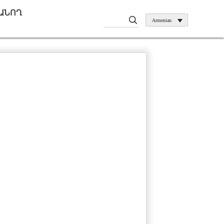
ԱՆՈՂ
Armenian