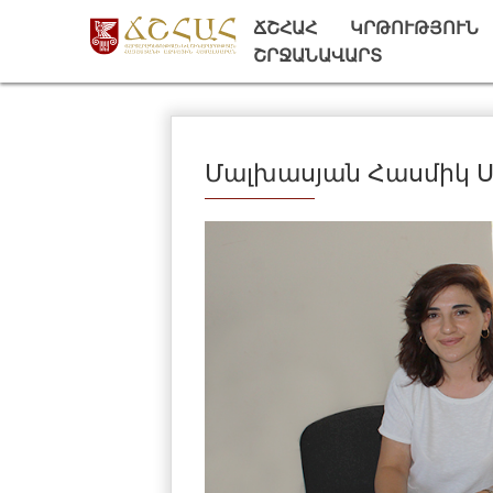
ՃՇՀԱՀ
ԿՐԹՈՒԹՅՈՒՆ
ՇՐՋԱՆԱՎԱՐՏ
Մալխասյան Հասմիկ 