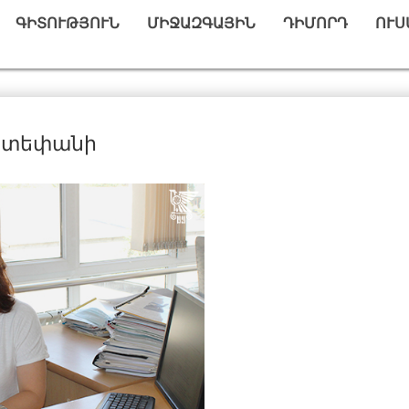
ԳԻՏՈՒԹՅՈՒՆ
ՄԻՋԱԶԳԱՅԻՆ
ԴԻՄՈՐԴ
ՈՒՍ
Ստեփանի