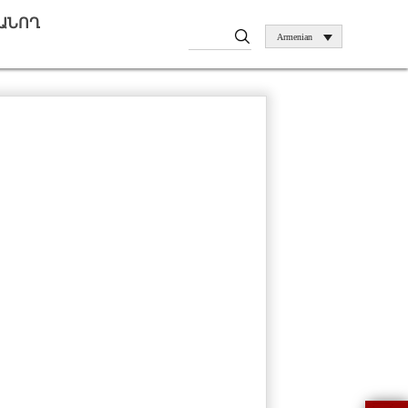
ԱՆՈՂ
Armenian