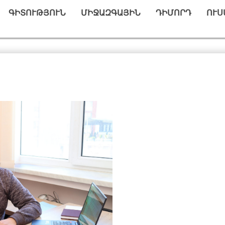
ԳԻՏՈՒԹՅՈՒՆ
ՄԻՋԱԶԳԱՅԻՆ
ԴԻՄՈՐԴ
ՈՒՍ