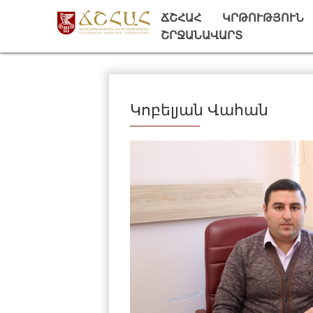
ՃՇՀԱՀ
ԿՐԹՈՒԹՅՈՒՆ
ՇՐՋԱՆԱՎԱՐՏ
Կոբելյան Վահան