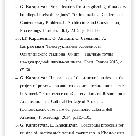
G. Karapetyan
“Some features for strengthening of masonry
buildings in seismic regions”. 7th International Conference on
Contemporary Problems in Architecture and Construction,
Proceedings, Florencia, Italy 2015, p. 168-172.
Л.Г. Карапетян, О. Авакян, С. Степанян, А.
Каграманян
“Конструктивные особенности
Олимпийского стадиона “Фишт””. Научные труды
международной школы-семинара, Сочи, Туапсе 2015, с.
65-68.
G. Karapetyan
“Importance of the structural analysis in the
project of preservation and reuse of architectural monuments
in Armenia”. Conference on «Conservation and Restoration of
Architectural and Cultural Heritage of Armenia».
(Consercazione e restauro del patrimonio cultural dell’
Armenia), Proceedings. 2014, p.115-135.
G. Karapetyan, L. Khachikyan
“Conceptual proposals for
reusing of inactive architectural monuments in Khosrov state