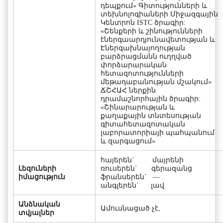
դեպքում» Գիտությունների և
տեխնոլոգիաների Միջազգային
Կենտրոն ISTC ծրագիր:
«Շենքերի և շինությունների
էներգաարդյունավետության և
Էներգախնայողության
բարձրացմանն ուղղված
փորձարարական
հետազոտությունների
մեթադաբանության մշակում»
ՃՇՀԱՀ ներքին
դրամաշնորհային ծրագիր:
«Շինարարության և
քաղաքային տնտեսության
գիտահետազոտական
լաբորատորիայի պահպանում
և զարգացում»
հայերեն` մայրենի
Լեզուների
ռուսերեն` գերազանց
իմացություն
ֆրանսերեն` —
անգլերեն` լավ
Անձնական
Ամուսնացած չէ,
տվյալներ