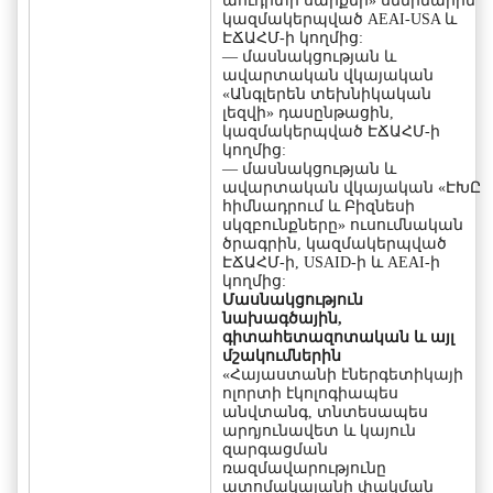
աուդիտի սարքեր» սեմինարին
կազմակերպված AEAI-USA և
ԷՃԱՀՄ-ի կողմից:
— մասնակցության և
ավարտական վկայական
«Անգլերեն տեխնիկական
լեզվի» դասընթացին,
կազմակերպված ԷՃԱՀՄ-ի
կողմից:
— մասնակցության և
ավարտական վկայական «ԷԽԸ
հիմնադրում և Բիզնեսի
սկզբունքները» ուսումնական
ծրագրին, կազմակերպված
ԷՃԱՀՄ-ի, USAID-ի և AEAI-ի
կողմից:
Մասնակցություն
նախագծային,
գիտահետազոտական և այլ
մշակումներին
«Հայաստանի էներգետիկայի
ոլորտի էկոլոգիապես
անվտանգ, տնտեսապես
արդյունավետ և կայուն
զարգացման
ռազմավարությունը
ատոմակայանի փակման