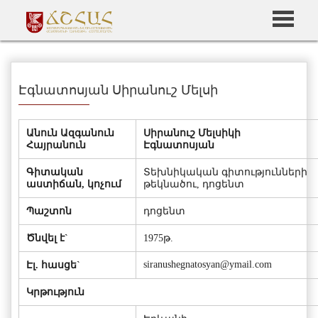
Էգնատոսյան Սիրանուշ Մելսի
Անուն Ազգանուն
Սիրանուշ Մելսիկի
Հայրանուն
Էգնատոսյան
Գիտական
Տեխնիկական գիտությունների
աստիճան, կոչում
թեկնածու, դոցենտ
Պաշտոն
դոցենտ
Ծնվել է`
1975թ.
siranushegnatosyan@ymail.com
Էլ. հասցե`
Կրթություն