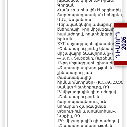
խթանմնա գործում» Իրան,
Գորգան
Համաշխարհային էներգետիկ
ճարտարագիտական կոնգրես,
ԱՄՆ, Ատլանտա
Վերականգնվող և մաքուր
էներգիայի 4-րդ միջազգային
համաժողով, հոկտեմբերի 5-7-ը,
Երևան
XXII միջազգային գիտաժողով
«Շինարարությունը կենսա-
միջավայրի ձևավորումը» (FORM
— 2019), Տաշքենդ, Ուզբեկստան:
12-րդ միջազգային գիտաժողով
«Ճարտարապետության և
շինարարության
ժամանակակից
հիմնախնդիրներ» (ICCPAC 2020),
Սանկտ Պետերբուրգ, ՌԴ
IV միջազգային գիտաժողով
«Շինարարություն և
ճարտարապետություն.
նորարար զարգացման
տեսություն և պրակտիկա»,
Նալչիկ, ՌԴ
13th միջազգային գիտաժողով
«Ճարտարապետության և