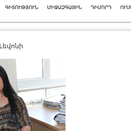
ԳԻՏՈՒԹՅՈՒՆ
ՄԻՋԱԶԳԱՅԻՆ
ԴԻՄՈՐԴ
ՈՒՍ
Լեվոնի