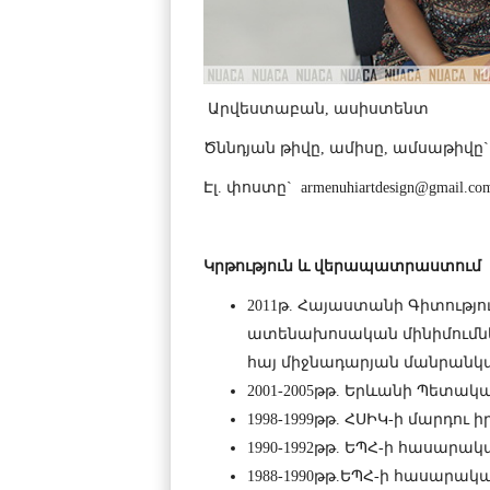
Արվեստաբան, ասիստենտ
Ծննդյան թիվը, ամիսը, ամսաթիվը` 2
Էլ. փոստը`
armenuhiartdesign@gmail.co
Կրթություն
և
վերապատրաստում
2011թ. Հայաստանի Գիտությո
ատենախոսական մինիմումնե
հայ միջնադարյան մանրանկա
2001-2005թթ. Երևանի Պետա
1998-1999թթ. ՀՍԻԿ-ի մարդո
1990-1992թթ. ԵՊՀ-ի հասար
1988-1990թթ.ԵՊՀ-ի հասարա