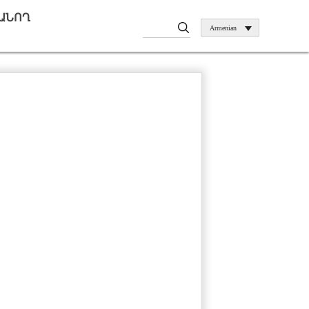
ԱՆՈՂ
Armenian