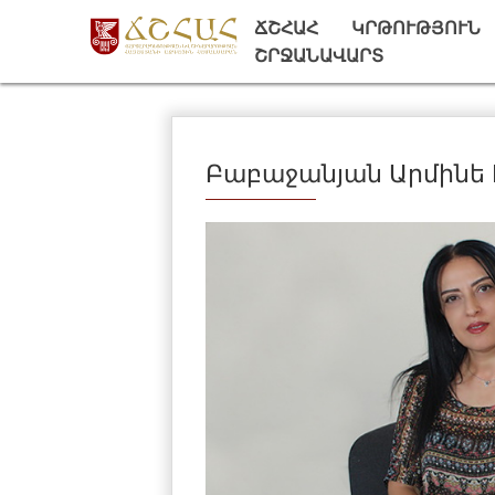
ՃՇՀԱՀ
ԿՐԹՈՒԹՅՈՒՆ
ՇՐՋԱՆԱՎԱՐՏ
Բաբաջանյան Արմինե 