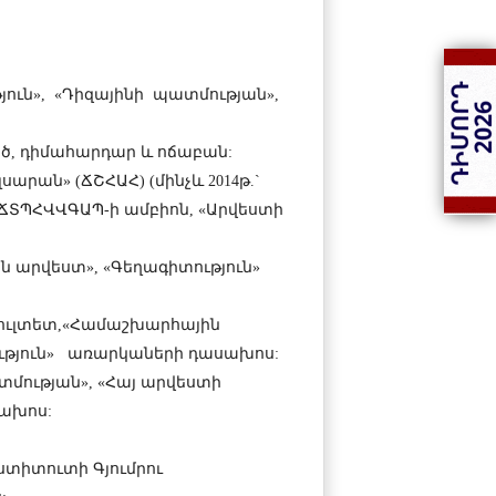
յուն», «Դիզայինի պատմության»,
ծ, դիմահարդար և ոճաբան:
րան» (ՃՇՀԱՀ) (մինչև 2014թ.`
ՃՏՊՀՎՎԳԱՊ-ի ամբիոն, «Արվեստի
ն արվեստ», «Գեղագիտություն»
ակուլտետ,«Համաշխարհային
ւթյուն» առարկաների դասախոս:
տմության», «Հայ արվեստի
ախոս:
տիտուտի Գյումրու